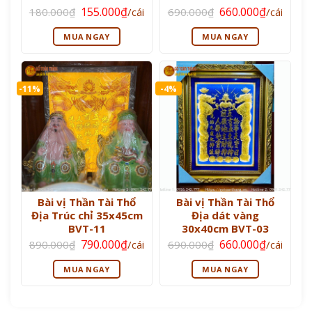
Giá
Giá
Giá
Giá
155.000
₫
660.000
₫
180.000
₫
/cái
690.000
₫
/cái
gốc
hiện
gốc
hiện
là:
tại
là:
tại
MUA NGAY
MUA NGAY
180.000₫.
là:
690.000₫.
là:
155.000₫.
660.000₫
-11%
-4%
Bài vị Thần Tài Thổ
Bài vị Thần Tài Thổ
Địa Trúc chỉ 35x45cm
Địa dát vàng
BVT-11
30x40cm BVT-03
Giá
Giá
Giá
Giá
790.000
₫
660.000
₫
890.000
₫
/cái
690.000
₫
/cái
gốc
hiện
gốc
hiện
là:
tại
là:
tại
MUA NGAY
MUA NGAY
890.000₫.
là:
690.000₫.
là:
790.000₫.
660.000₫