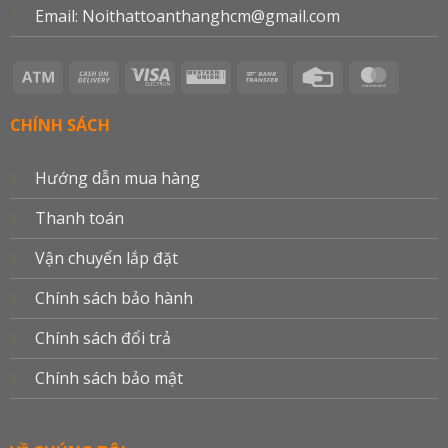
Email: Noithattoanthanghcm@gmail.com
Atm
Cash
Visa
Western
Bank
Credit
Master
On
Electron
Union
Transfer
Card
Delivery
CHÍNH SÁCH
Hướng dẫn mua hàng
Thanh toán
Vận chuyển lắp đặt
Chính sách bảo hành
Chính sách đổi trả
Chính sách bảo mật