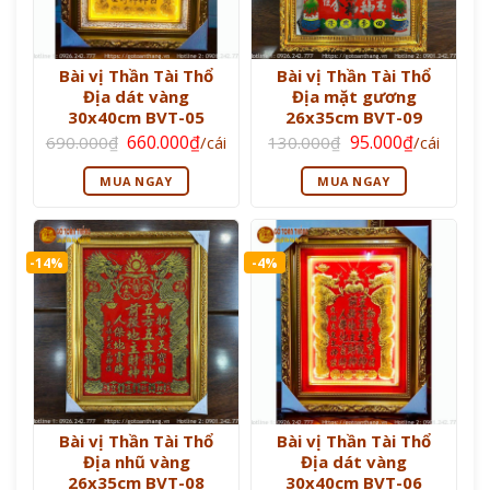
Bài vị Thần Tài Thổ
Bài vị Thần Tài Thổ
Địa dát vàng
Địa mặt gương
30x40cm BVT-05
26x35cm BVT-09
Giá
Giá
Giá
Giá
660.000
₫
95.000
₫
690.000
₫
/cái
130.000
₫
/cái
gốc
hiện
gốc
hiện
là:
tại
là:
tại
MUA NGAY
MUA NGAY
690.000₫.
là:
130.000₫.
là:
660.000₫.
95.000₫.
-14%
-4%
Bài vị Thần Tài Thổ
Bài vị Thần Tài Thổ
Địa nhũ vàng
Địa dát vàng
26x35cm BVT-08
30x40cm BVT-06