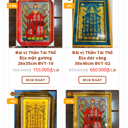
-14%
-4%
Bài vị Thần Tài Thổ
Bài vị Thần Tài Thổ
Địa mặt gương
Địa dát vàng
26x35cm BVT-10
30x40cm BVT-02
Giá
Giá
Giá
Giá
155.000
₫
660.000
₫
180.000
₫
/cái
690.000
₫
/cái
gốc
hiện
gốc
hiện
là:
tại
là:
tại
MUA NGAY
MUA NGAY
180.000₫.
là:
690.000₫.
là:
155.000₫.
660.000₫
-4%
-27%