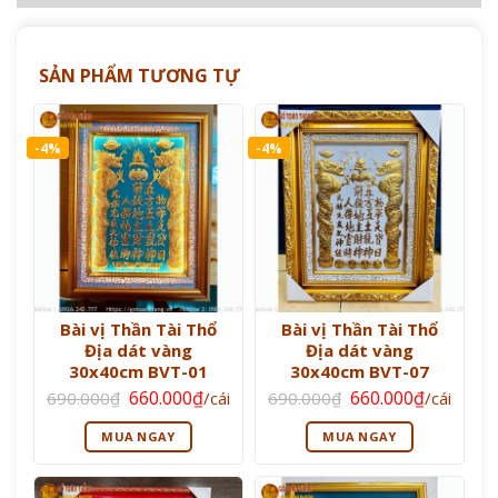
SẢN PHẨM TƯƠNG TỰ
-4%
-4%
Bài vị Thần Tài Thổ
Bài vị Thần Tài Thổ
Địa dát vàng
Địa dát vàng
30x40cm BVT-01
30x40cm BVT-07
Giá
Giá
Giá
Giá
660.000
₫
660.000
₫
690.000
₫
/cái
690.000
₫
/cái
gốc
hiện
gốc
hiện
là:
tại
là:
tại
MUA NGAY
MUA NGAY
690.000₫.
là:
690.000₫.
là:
660.000₫.
660.000₫