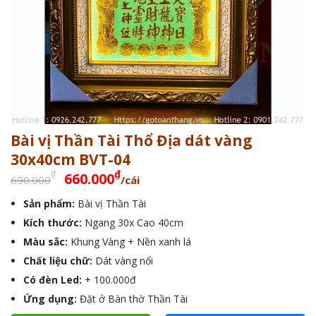
Bài vị Thần Tài Thổ Địa dát vàng
30x40cm BVT-04
Giá
Giá
₫
₫
660.000
690.000
/cái
gốc
hiện
Sản phẩm:
Bài vị Thần Tài
là:
tại
Kích thước:
690.000₫.
Ngang 30x Cao 40cm
là:
660.000₫.
Màu sắc:
Khung Vàng + Nền xanh lá
Chất liệu chữ:
Dát vàng nổi
Có đèn Led:
+ 100.000đ
Ứng dụng:
Đặt ở Bàn thờ Thần Tài