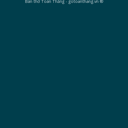
Bàn thờ Toàn Thắng - gotoanthang.vn ®