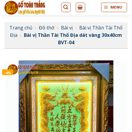
Bỏ
MENU
qua
nội
dung
Trang chủ
›
Đồ thờ
›
Bài vị
›
Bài vị Thần Tài Thổ
Địa
›
Bài vị Thần Tài Thổ Địa dát vàng 30x40cm
BVT-04
-4%