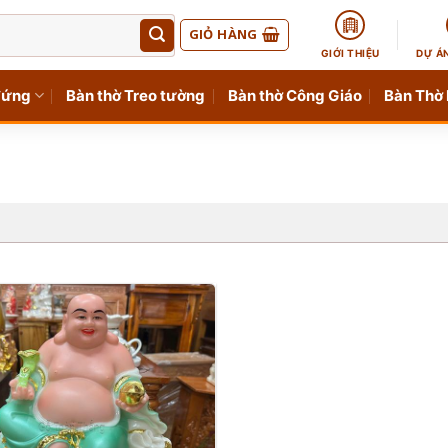
GIỎ HÀNG
GIỚI THIỆU
DỰ Á
đứng
Bàn thờ Treo tường
Bàn thờ Công Giáo
Bàn Thờ