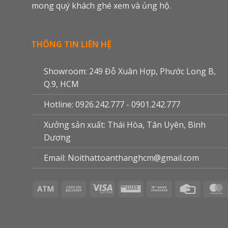
mong quý khách ghé xem và ủng hộ.
THÔNG TIN LIÊN HỆ
Showroom: 249 Đỗ Xuân Hợp, Phước Long B,
Q.9, HCM
Hotline: 0926.242.777 - 0901.242.777
Xưởng sản xuất: Thái Hòa, Tân Uyên, Bình
Dương
Email: Noithattoanthanghcm@gmail.com
Atm
Cash
Visa
Western
Bank
Credit
On
Electron
Union
Transfer
Card
Delivery