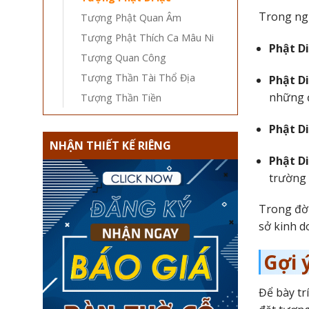
Trong ngh
Tượng Phật Quan Âm
Tượng Phật Thích Ca Mâu Ni
Phật Di
Tượng Quan Công
Tượng Thần Tài Thổ Địa
Phật Di
những đ
Tượng Thần Tiền
Phật Di
NHẬN THIẾT KẾ RIÊNG
Phật Di
trường 
Trong đời
sở kinh d
Gợi 
Để bày tr