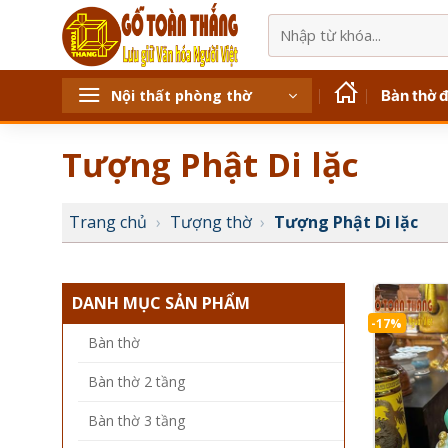
Bỏ
Tìm
qua
kiếm:
nội
dung
Bàn thờ 
Nội thất phòng thờ
Tượng Phật Di lặc
Trang chủ
›
Tượng thờ
›
Tượng Phật Di lặc
DANH MỤC SẢN PHẨM
-17%
Bàn thờ
Bàn thờ 2 tầng
Bàn thờ 3 tầng