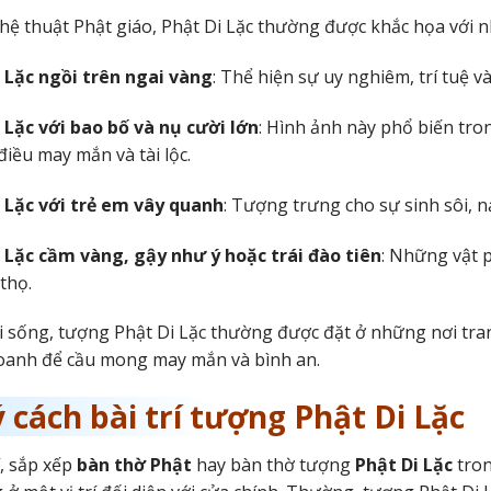
ệ thuật Phật giáo, Phật Di Lặc thường được khắc họa với n
 Lặc ngồi trên ngai vàng
: Thể hiện sự uy nghiêm, trí tuệ v
 Lặc với bao bố và nụ cười lớn
: Hình ảnh này phổ biến tro
iều may mắn và tài lộc.
 Lặc với trẻ em vây quanh
: Tượng trưng cho sự sinh sôi, n
 Lặc cầm vàng, gậy như ý hoặc trái đào tiên
: Những vật p
thọ.
 sống, tượng Phật Di Lặc thường được đặt ở những nơi tra
oanh để cầu mong may mắn và bình an.
ý cách bài trí tượng Phật Di Lặc
í, sắp xếp
bàn thờ Phật
hay bàn thờ tượng
Phật Di Lặc
tron