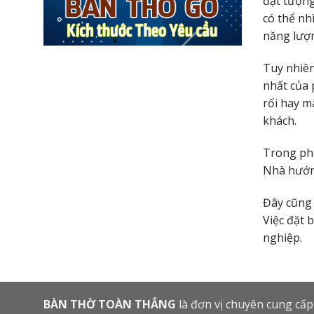
đặt tượng
có thể nh
năng lượn
Tuy nhiên
nhất của 
rối hay m
khách.
Trong pho
Nhà hướng
Đây cũng 
Việc đặt 
nghiệp.
BÀN THỜ TOÀN THẮNG
là đơn vị chuyên cung cấp