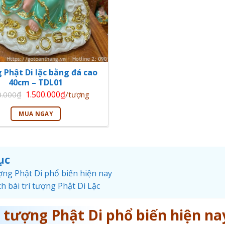
Phật Di lặc bằng đá cao
40cm – TDL01
Giá
Giá
1.500.000
₫
0.000
₫
/tượng
gốc
hiện
là:
tại
1.800.000₫.
là:
MUA NGAY
1.500.000₫.
ục
ợng Phật Di phổ biến hiện nay
ch bài trí tượng Phật Di Lặc
 tượng Phật Di phổ biến hiện na