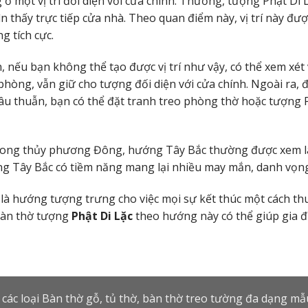
 ở một vị trí đối diện với cửa chính. Thường, tượng Phật Di 
ìn thấy trực tiếp cửa nhà. Theo quan điểm này, vị trí này đượ
g tích cực.
, nếu bạn không thể tạo được vị trí như vậy, có thể xem xé
phòng, vẫn giữ cho tượng đối diện với cửa chính. Ngoài ra, đ
âu thuẫn, bạn có thể đặt tranh treo phòng thờ hoặc tượn
ng thủy phương Đông, hướng Tây Bắc thường được xem là b
 Tây Bắc có tiềm năng mang lại nhiều may mắn, danh vọng, và
là hướng tượng trưng cho việc mọi sự kết thúc một cách th
bàn thờ tượng
Phật Di Lặc
theo hướng này có thể giúp gia đ
 các loại Bàn thờ gỗ, tủ thờ, bàn thờ treo tường đa dạng m