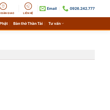
Email
0926.242.777
N BÀN GIAO
LIÊN HỆ
 Phật
Bàn thờ Thần Tài
Tư vấn