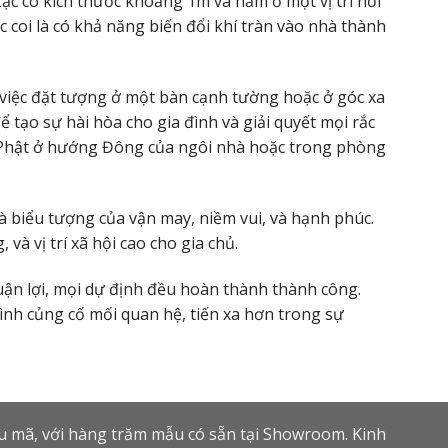
Lặc có kích thước khoảng 1m và nằm ở một vị trí nơi
c coi là có khả năng biến đổi khí tràn vào nhà thành
t việc đặt tượng ở một bàn cạnh tường hoặc ở góc xa
ể tạo sự hài hòa cho gia đình và giải quyết mọi rắc
g Phật ở hướng Đông của ngôi nhà hoặc trong phòng
iểu tượng của vận may, niềm vui, và hạnh phúc.
 vị trí xã hội cao cho gia chủ.
uận lợi, mọi dự định đều hoàn thành thành công.
ình củng cố mối quan hệ, tiến xa hơn trong sự
ẫu mã, với hàng trăm mẫu có sẵn tại Showroom. Kinh