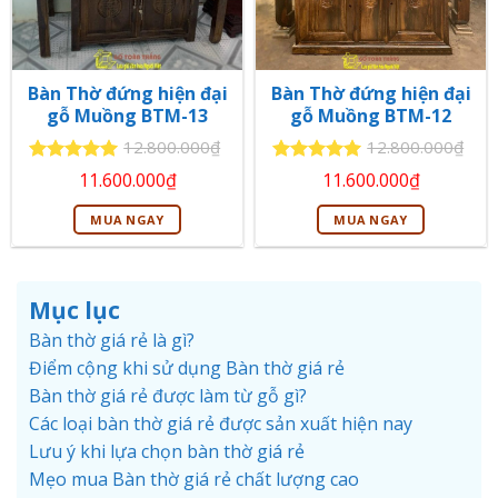
Bàn Thờ đứng hiện đại
Bàn Thờ đứng hiện đại
gỗ Muồng BTM-13
gỗ Muồng BTM-12
12.800.000
₫
12.800.000
₫
Giá
Giá
Giá
Giá
Được xếp
Được xếp
11.600.000
₫
11.600.000
₫
gốc
hiện
gốc
hiện
hạng
5
5
hạng
5
5
là:
tại
là:
tại
sao
sao
MUA NGAY
MUA NGAY
12.800.000₫.
là:
12.800.000₫.
là:
11.600.000₫.
11.600.00
Mục lục
Bàn thờ giá rẻ là gì?
Điểm cộng khi sử dụng Bàn thờ giá rẻ
Bàn thờ giá rẻ được làm từ gỗ gì?
Các loại bàn thờ giá rẻ được sản xuất hiện nay
Lưu ý khi lựa chọn bàn thờ giá rẻ
Mẹo mua Bàn thờ giá rẻ chất lượng cao