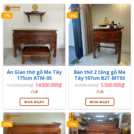
-7%
-8%
Án Gian thờ gỗ Me Tây
Bàn thờ 2 tầng gỗ Me
175cm ATM-05
Tây 107cm B2T-MT03
Giá
Giá
14.000.000
₫
5.500.000
₫
15.000.000
₫
6.000.000
₫
gốc
gốc
Giá
Giá
/cái
/cái
là:
là:
hiện
hiện
15.000.000₫.
6.000.000₫.
tại
tại
MUA NGAY
MUA NGAY
là:
là:
14.000.000₫.
5.500.000₫.
-27%
-7%