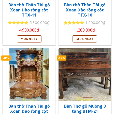
Bàn thờ Thần Tài gỗ
Bàn thờ Thần Tài gỗ
Xoan Đào rồng cột
Xoan Đào rồng cột
TTX-11
TTX-10
5.300.000
₫
1.500.000
₫
Giá
Giá
Giá
Giá
Được xếp
Được xếp
4.900.000
₫
1.200.000
₫
gốc
hiện
gốc
hiện
hạng
5
5
hạng
5
5
là:
tại
là:
tại
sao
sao
MUA NGAY
MUA NGAY
5.300.000₫.
là:
1.500.000₫.
là:
4.900.000₫.
1.200.000₫
-8%
-17%
Bàn thờ Thần Tài gỗ
Bàn Thờ gỗ Muồng 3
Xoan Đào rồng cột
tầng BTM-21