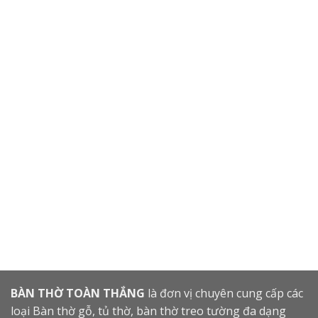
BÀN THỜ TOÀN THẮNG
là đơn vị chuyên cung cấp các
loại Bàn thờ gỗ, tủ thờ, bàn thờ treo tường đa dạng