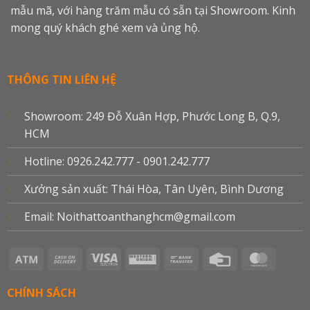
mẫu mã, với hàng trăm mẫu có sẵn tại Showroom. Kinh
mong quý khách ghé xem và ủng hộ.
THÔNG TIN LIÊN HỆ
Showroom: 249 Đỗ Xuân Hợp, Phước Long B, Q.9,
HCM
Hotline: 0926.242.777 - 0901.242.777
Xưởng sản xuất: Thái Hòa, Tân Uyên, Bình Dương
Email: Noithattoanthanghcm@gmail.com
Atm
Cash
Visa
Western
Bank
Credit
Master
On
Electron
Union
Transfer
Card
Delivery
CHÍNH SÁCH