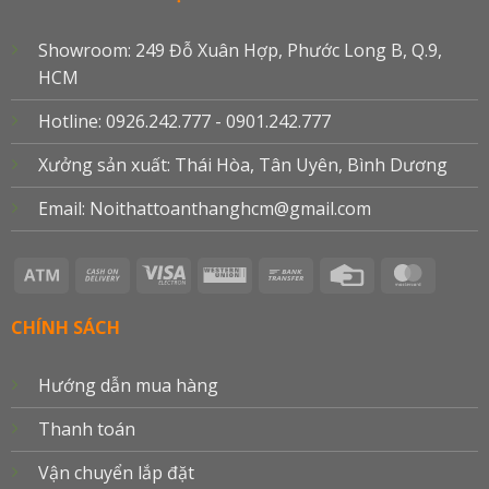
Showroom: 249 Đỗ Xuân Hợp, Phước Long B, Q.9,
HCM
Hotline: 0926.242.777 - 0901.242.777
Xưởng sản xuất: Thái Hòa, Tân Uyên, Bình Dương
Email: Noithattoanthanghcm@gmail.com
Atm
Cash
Visa
Western
Bank
Credit
Master
On
Electron
Union
Transfer
Card
Delivery
CHÍNH SÁCH
Hướng dẫn mua hàng
Thanh toán
Vận chuyển lắp đặt