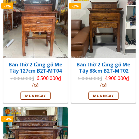
-7%
-2%
Bàn thờ 2 tầng gỗ Me
Bàn thờ 2 tầng gỗ Me
Tây 127cm B2T-MT04
Tây 88cm B2T-MT02
Giá
Giá
6.500.000
₫
4.900.000
₫
7.000.000
₫
5.000.000
₫
gốc
gốc
Giá
Giá
/cái
/cái
là:
là:
hiện
hiện
7.000.000₫.
5.000.000₫.
tại
tại
MUA NGAY
MUA NGAY
là:
là:
6.500.000₫.
4.900.000₫.
-14%