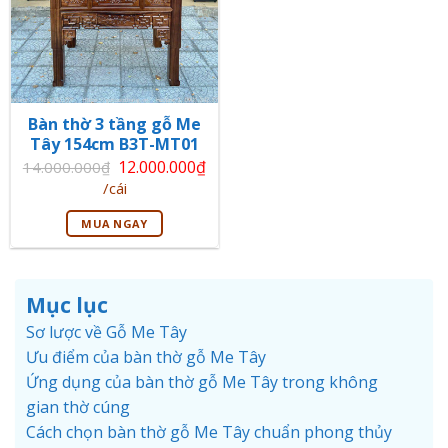
Bàn thờ 3 tầng gỗ Me
Tây 154cm B3T-MT01
Giá
12.000.000
₫
14.000.000
₫
gốc
Giá
/cái
là:
hiện
14.000.000₫.
tại
MUA NGAY
là:
12.000.000₫.
Mục lục
Sơ lược về Gỗ Me Tây
Ưu điểm của bàn thờ gỗ Me Tây
Ứng dụng của bàn thờ gỗ Me Tây trong không
gian thờ cúng
Cách chọn bàn thờ gỗ Me Tây chuẩn phong thủy