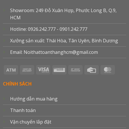
Showroom: 249 Đỗ Xuân Hợp, Phước Long B, Q.9,
HCM
Hotline: 0926.242.777 - 0901.242.777
Xưởng sản xuất: Thái Hòa, Tân Uyên, Bình Dương
Email: Noithattoanthanghcm@gmail.com
Atm
Cash
Visa
Western
Bank
Credit
Master
On
Electron
Union
Transfer
Card
Delivery
CHÍNH SÁCH
Hướng dẫn mua hàng
Thanh toán
Vận chuyển lắp đặt