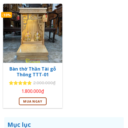
-10%
Bàn thờ Thần Tài gỗ
Thông TTT-01
2.000.000
₫
Giá
Giá
Được xếp
1.800.000
₫
gốc
hiện
hạng
5
5
là:
tại
sao
MUA NGAY
2.000.000₫.
là:
1.800.000₫.
Mục lục