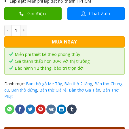
Lắp đặt:
Miễn phí lắp đặt nội thành TPHCM
Gọi điện
Chat Zalo
Bàn thờ 2 tầng gỗ Me Tây 88cm B2T-MT02 số lượng
MUA NGAY
Miễn phí thiết kế theo phong thủy
Giá thành thấp hơn 30% với thị trường
Bảo hành 12 tháng, bảo trì trọn đời
Danh mục:
Bàn thờ gỗ Me Tây
,
Bàn thờ 2 tầng
,
Bàn thờ Chung
cư
,
Bàn thờ đứng
,
Bàn thờ Giá rẻ
,
Bàn thờ Gia Tiên
,
Bàn Thờ
Phật