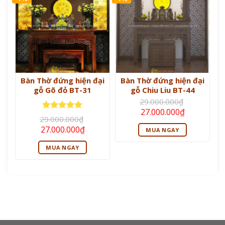
Bàn Thờ đứng hiện đại
Bàn Thờ đứng hiện đại
gỗ Gõ đỏ BT-31
gỗ Chiu Liu BT-44
29.000.000
₫
Giá
Giá
27.000.000
₫
Được xếp
gốc
hiện
29.000.000
₫
là:
tại
hạng
5
5
Giá
Giá
27.000.000
₫
MUA NGAY
29.000.000₫.
là:
sao
gốc
hiện
27.000.000
là:
tại
MUA NGAY
29.000.000₫.
là:
27.000.000₫.