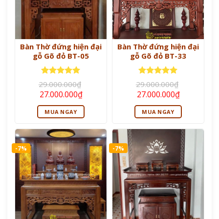
Bàn Thờ đứng hiện đại
Bàn Thờ đứng hiện đại
gỗ Gõ đỏ BT-05
gỗ Gõ đỏ BT-33
Được xếp
Được xếp
29.000.000
₫
29.000.000
₫
hạng
5
5
hạng
5
5
Giá
Giá
Giá
Giá
27.000.000
₫
27.000.000
₫
sao
sao
gốc
hiện
gốc
hiện
là:
tại
là:
tại
MUA NGAY
MUA NGAY
29.000.000₫.
là:
29.000.000₫.
là:
27.000.000₫.
27.000.000
-7%
-7%