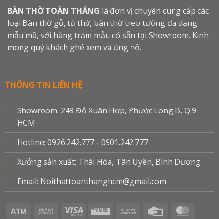
BÀN THỜ TOÀN THẮNG
là đơn vị chuyên cung cấp các
loại Bàn thờ gỗ, tủ thờ, bàn thờ treo tường đa dạng
mẫu mã, với hàng trăm mẫu có sẵn tại Showroom. Kinh
mong quý khách ghé xem và ủng hộ.
THÔNG TIN LIÊN HỆ
Showroom: 249 Đỗ Xuân Hợp, Phước Long B, Q.9,
HCM
Hotline: 0926.242.777 - 0901.242.777
Xưởng sản xuất: Thái Hòa, Tân Uyên, Bình Dương
Email: Noithattoanthanghcm@gmail.com
Atm
Cash
Visa
Western
Bank
Credit
Master