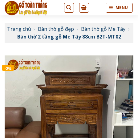
Bỏ
MENU
qua
nội
dung
Trang chủ
›
Bàn thờ gỗ đẹp
›
Bàn thờ gỗ Me Tây
›
Bàn thờ 2 tầng gỗ Me Tây 88cm B2T-MT02
-2%