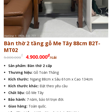
Bàn thờ 2 tầng gỗ Me Tây 88cm B2T-
MT02
Giá
Giá
₫
₫
4.900.000
5.000.000
/cái
gốc
hiện
Sản phẩm: Bàn thờ 2 cấp
là:
tại
Thương hiệu:
5.000.000₫.
Gỗ Toàn Thắng
là:
4.900.000₫.
Kích thước:
Ngang 88cm x Sâu 61cm x Cao 134cm
Kích thước khác:
Đặt theo yêu cầu
Chất liệu:
Gỗ Me Tây
Bảo hành:
7 năm, bảo trì trọn đời.
Giao hàng:
Toàn quốc.