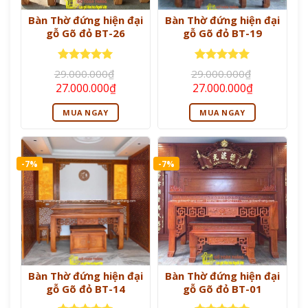
Bàn Thờ đứng hiện đại
Bàn Thờ đứng hiện đại
gỗ Gõ đỏ BT-26
gỗ Gõ đỏ BT-19
Được xếp
Được xếp
29.000.000
₫
29.000.000
₫
hạng
5
5
hạng
5
5
Giá
Giá
Giá
Giá
27.000.000
₫
27.000.000
₫
sao
sao
gốc
hiện
gốc
hiện
là:
tại
là:
tại
MUA NGAY
MUA NGAY
29.000.000₫.
là:
29.000.000₫.
là:
27.000.000₫.
27.000.000
-7%
-7%
Bàn Thờ đứng hiện đại
Bàn Thờ đứng hiện đại
gỗ Gõ đỏ BT-14
gỗ Gõ đỏ BT-01