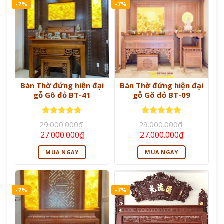
-7%
-7%
Bàn Thờ đứng hiện đại
Bàn Thờ đứng hiện đại
gỗ Gõ đỏ BT-41
gỗ Gõ đỏ BT-09
Được xếp
Được xếp
29.000.000
₫
29.000.000
₫
hạng
5
5
hạng
5
5
Giá
Giá
Giá
Giá
27.000.000
₫
27.000.000
₫
sao
sao
gốc
hiện
gốc
hiện
là:
tại
là:
tại
MUA NGAY
MUA NGAY
29.000.000₫.
là:
29.000.000₫.
là:
27.000.000₫.
27.000.000
-7%
-7%