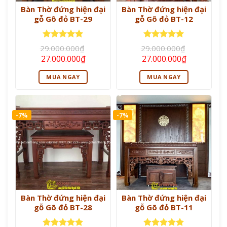
Bàn Thờ đứng hiện đại
Bàn Thờ đứng hiện đại
gỗ Gõ đỏ BT-29
gỗ Gõ đỏ BT-12
Được xếp
Được xếp
29.000.000
₫
29.000.000
₫
hạng
5
5
hạng
5
5
Giá
Giá
Giá
Giá
27.000.000
₫
27.000.000
₫
sao
sao
gốc
hiện
gốc
hiện
là:
tại
là:
tại
MUA NGAY
MUA NGAY
29.000.000₫.
là:
29.000.000₫.
là:
27.000.000₫.
27.000.000
-7%
-7%
Bàn Thờ đứng hiện đại
Bàn Thờ đứng hiện đại
gỗ Gõ đỏ BT-28
gỗ Gõ đỏ BT-11