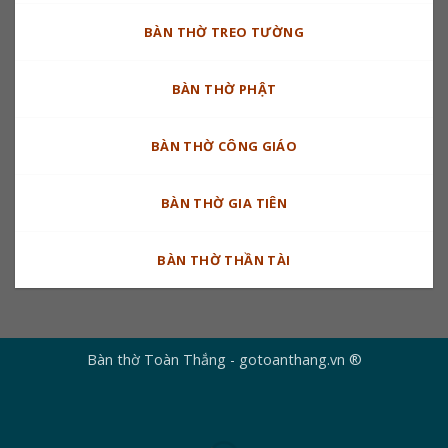
BÀN THỜ TREO TƯỜNG
BÀN THỜ PHẬT
BÀN THỜ CÔNG GIÁO
BÀN THỜ GIA TIÊN
BÀN THỜ THẦN TÀI
Bàn thờ Toàn Thắng - gotoanthang.vn ®