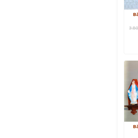
B
3.8
B