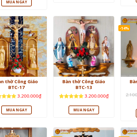
1.800.000₫.
là:
MUA NGAY
1.500.000₫.
-14%
àn thờ Công Giáo
Bàn thờ Công Giáo
Bà
BTC-17
BTC-13
2.10
3.200.000
₫
3.200.000
₫
c xếp
Được xếp
ng
5
5
hạng
5
5
MUA NGAY
MUA NGAY
sao