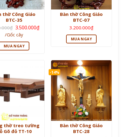
n thờ Công Giáo
Bàn thờ Công Giáo
BTC-35
BTC-07
Giá
3.500.000
₫
0.000
₫
3.200.000
₫
gốc
Giá
/Gốc cây
là:
hiện
3.800.000₫.
MUA NGAY
tại
là:
MUA NGAY
3.500.000₫.
-14%
g thờ treo tường
Bàn thờ Công Giáo
ỗ Gõ đỏ TT-10
BTC-28