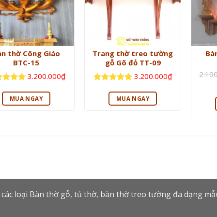
àn thờ Công Giáo
Trang thờ treo tường
Bà
BTC-15
gỗ Gõ đỏ TT-09
2.10
3.200.000
₫
3.200.000
₫
c xếp
Được xếp
ng
5
5
hạng
5
5
MUA NGAY
MUA NGAY
sao
 các loại Bàn thờ gỗ, tủ thờ, bàn thờ treo tường đa dạng m