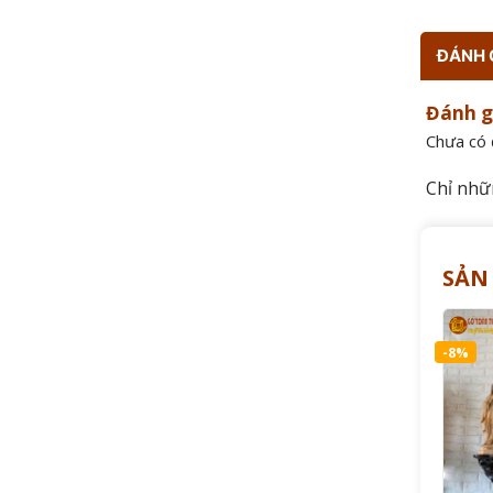
ĐÁNH G
Đánh g
Chưa có 
Chỉ nhữ
SẢN
-8%