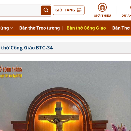
GIỎ HÀNG
GIỚI THIỆU
DỰ Á
đứng
Bàn thờ Treo tường
Bàn thờ Công Giáo
Bàn Thờ
 thờ Công Giáo BTC-34