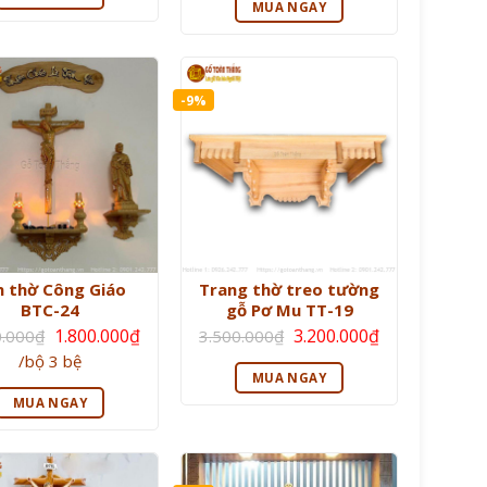
2.100.000₫.
là:
MUA NGAY
1.800.000₫.
1.900.000₫.
-9%
n thờ Công Giáo
Trang thờ treo tường
BTC-24
gỗ Pơ Mu TT-19
Giá
Giá
Giá
1.800.000
₫
3.200.000
₫
0.000
₫
3.500.000
₫
gốc
gốc
hiện
Giá
/bộ 3 bệ
là:
là:
tại
hiện
2.100.000₫.
3.500.000₫.
là:
MUA NGAY
tại
3.200.000₫.
là:
MUA NGAY
1.800.000₫.