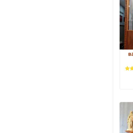
B
Đượ
hạ
sao