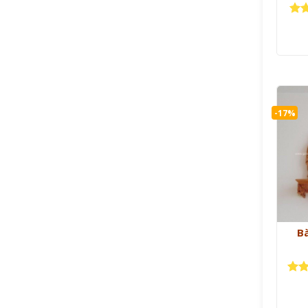
Đượ
hạ
sao
-17%
B
Đượ
hạn
sao