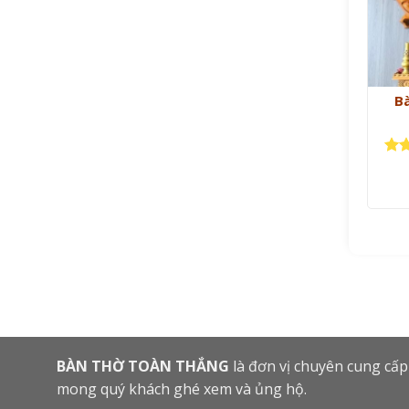
B
Đượ
hạ
sao
BÀN THỜ TOÀN THẮNG
là đơn vị chuyên cung cấp
mong quý khách ghé xem và ủng hộ.