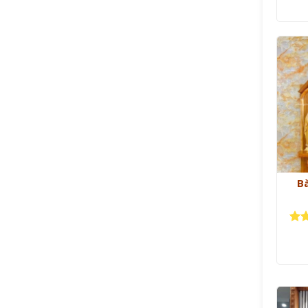
B
Đượ
hạ
sao