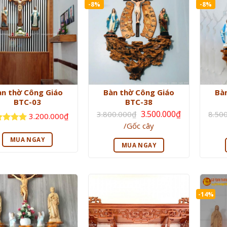
-8%
-8%
àn thờ Công Giáo
Bàn thờ Công Giáo
Bà
BTC-03
BTC-38
Giá
3.500.000
₫
3.800.000
₫
8.50
3.200.000
₫
gốc
Giá
/Gốc cây
là:
c xếp
hiện
3.800.000₫.
ng
5
5
tại
MUA NGAY
là:
MUA NGAY
3.500.000₫.
-14%