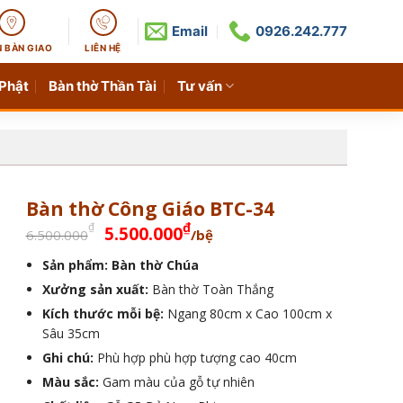
Email
0926.242.777
N BÀN GIAO
LIÊN HỆ
 Phật
Bàn thờ Thần Tài
Tư vấn
Bàn thờ Công Giáo BTC-34
Giá
Giá
₫
₫
5.500.000
6.500.000
/bệ
gốc
hiện
Sản phẩm: Bàn thờ Chúa
là:
tại
Xưởng sản xuất:
6.500.000₫.
Bàn thờ Toàn Thắng
là:
5.500.000₫.
Kích thước mỗi bệ:
Ngang 80cm x Cao 100cm x
Sâu 35cm
Ghi chú:
Phù hợp phù hợp tượng cao 40cm
Màu sắc:
Gam màu của gỗ tự nhiên