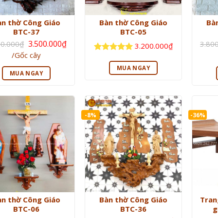
àn thờ Công Giáo
Bàn thờ Công Giáo
Bà
BTC-37
BTC-05
Giá
3.500.000
₫
00.000
₫
3.80
3.200.000
₫
gốc
Giá
/Gốc cây
là:
Được xếp
hiện
3.800.000₫.
hạng
5
5
tại
MUA NGAY
là:
sao
MUA NGAY
3.500.000₫.
-8%
-36%
àn thờ Công Giáo
Bàn thờ Công Giáo
Tran
BTC-06
BTC-36
g