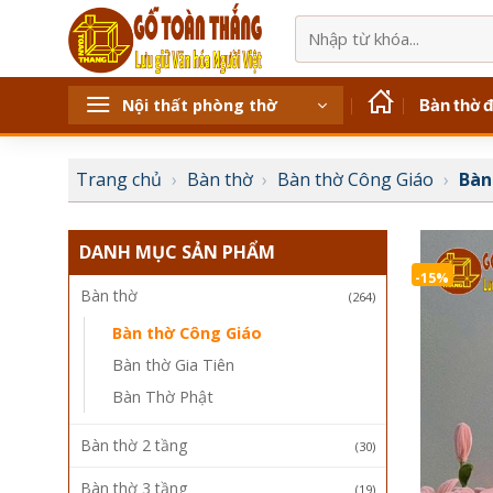
Bỏ
Tìm
qua
kiếm:
nội
dung
Bàn thờ 
Nội thất phòng thờ
Trang chủ
›
Bàn thờ
›
Bàn thờ Công Giáo
›
Bàn
DANH MỤC SẢN PHẨM
-15%
Bàn thờ
(264)
Bàn thờ Công Giáo
Bàn thờ Gia Tiên
Bàn Thờ Phật
Bàn thờ 2 tầng
(30)
Bàn thờ 3 tầng
(19)