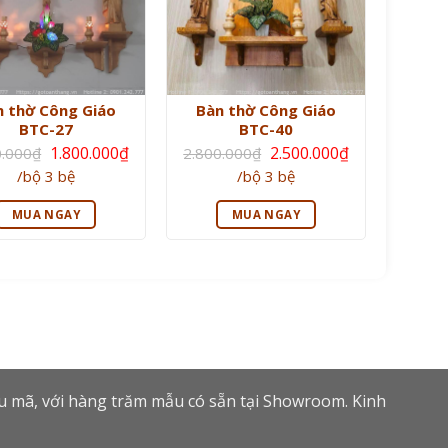
n thờ Công Giáo
Bàn thờ Công Giáo
BTC-27
BTC-40
Giá
Giá
1.800.000
₫
2.500.000
₫
0.000
₫
2.800.000
₫
gốc
gốc
Giá
Giá
/bộ 3 bệ
/bộ 3 bệ
là:
là:
hiện
hiện
2.100.000₫.
2.800.000₫.
tại
tại
là:
là:
MUA NGAY
MUA NGAY
1.800.000₫.
2.500.000₫.
ẫu mã, với hàng trăm mẫu có sẵn tại Showroom. Kinh