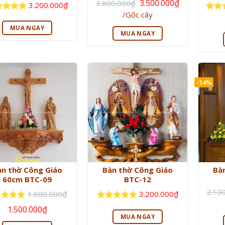
Giá
3.500.000
₫
3.800.000
₫
3.200.000
₫
gốc
Giá
/Gốc cây
là:
c xếp
Được
hiện
3.800.000₫.
ng
5
5
hạn
tại
MUA NGAY
là:
sao
MUA NGAY
3.500.000₫.
-14%
àn thờ Công Giáo
Bàn thờ Công Giáo
Bà
60cm BTC-09
BTC-12
2.10
1.800.000
₫
3.200.000
₫
Giá
Giá
c xếp
Được xếp
1.500.000
₫
gốc
hiện
g
5
5
hạng
5
5
MUA NGAY
là:
tại
sao