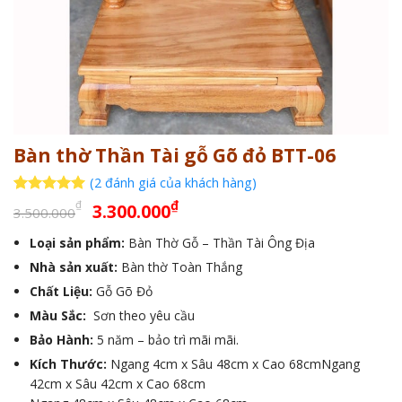
Bàn thờ Thần Tài gỗ Gõ đỏ BTT-06
(
2
đánh giá của khách hàng)
Giá
Giá
5
2
trên 5
₫
₫
3.300.000
3.500.000
dựa trên
gốc
hiện
đánh giá
Loại sản phẩm:
Bàn Thờ Gỗ – Thần Tài Ông Địa
là:
tại
Nhà sản xuất:
3.500.000₫.
Bàn thờ Toàn Thắng
là:
3.300.000₫.
Chất Liệu:
Gỗ Gõ Đỏ
Màu Sắc:
Sơn theo yêu cầu
Bảo Hành:
5 năm – bảo trì mãi mãi.
Kích Thước:
Ngang 4cm x Sâu 48cm x Cao 68cmNgang
42cm x Sâu 42cm x Cao 68cm