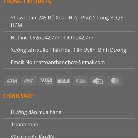
THÔNG TIN LIÊN HỆ
Showroom: 249 Đỗ Xuân Hợp, Phước Long B, Q.9,
HCM
Hotline: 0926.242.777 - 0901.242.777
Xưởng sản xuất: Thái Hòa, Tân Uyên, Bình Dương
Email: Noithattoanthanghcm@gmail.com
Atm
Cash
Visa
Western
Bank
Credit
Master
On
Electron
Union
Transfer
Card
Delivery
CHÍNH SÁCH
Hướng dẫn mua hàng
Thanh toán
Vận chuyển lắp đặt