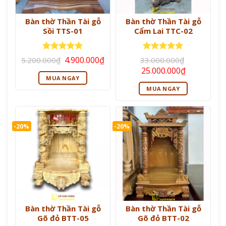
Bàn thờ Thần Tài gỗ
Bàn thờ Thần Tài gỗ
Sồi TTS-01
Cẩm Lai TTC-02
Giá
Giá
Được xếp
Được xếp
4.900.000
₫
5.200.000
₫
33.000.000
₫
gốc
hiện
hạng
5
5
hạng
5
5
Giá
Giá
25.000.000
₫
là:
tại
sao
sao
gốc
hiện
MUA NGAY
5.200.000₫.
là:
là:
tại
4.900.000₫.
MUA NGAY
33.000.000₫.
là:
25.000.000
-20%
-20%
Bàn thờ Thần Tài gỗ
Bàn thờ Thần Tài gỗ
Gõ đỏ BTT-05
Gõ đỏ BTT-02