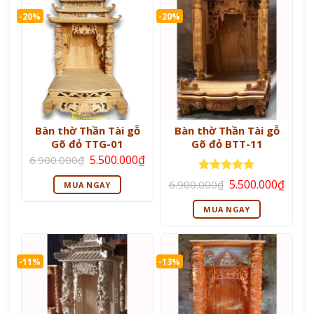
-20%
-20%
Bàn thờ Thần Tài gỗ
Bàn thờ Thần Tài gỗ
Gõ đỏ TTG-01
Gõ đỏ BTT-11
Giá
Giá
5.500.000
₫
6.900.000
₫
gốc
hiện
là:
tại
Giá
Giá
Được xếp
5.500.000
₫
6.900.000
₫
MUA NGAY
6.900.000₫.
là:
gốc
hiện
hạng
5
5
5.500.000₫.
là:
tại
sao
MUA NGAY
6.900.000₫.
là:
5.500
-11%
-13%