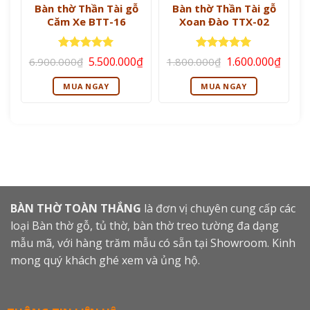
Bàn thờ Thần Tài gỗ
Bàn thờ Thần Tài gỗ
Căm Xe BTT-16
Xoan Đào TTX-02
Giá
Giá
Giá
Giá
Được xếp
Được xếp
5.500.000
₫
1.600.000
₫
6.900.000
₫
1.800.000
₫
gốc
hiện
gốc
hiện
hạng
5
5
hạng
5
5
là:
tại
là:
tại
sao
sao
MUA NGAY
MUA NGAY
6.900.000₫.
là:
1.800.000₫.
là:
5.500.000₫.
1.600
BÀN THỜ TOÀN THẮNG
là đơn vị chuyên cung cấp các
loại Bàn thờ gỗ, tủ thờ, bàn thờ treo tường đa dạng
mẫu mã, với hàng trăm mẫu có sẵn tại Showroom. Kinh
mong quý khách ghé xem và ủng hộ.