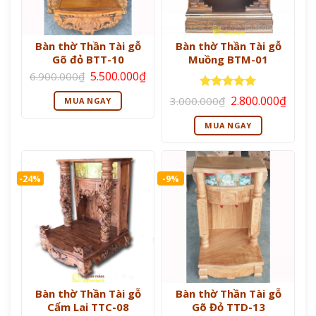
Bàn thờ Thần Tài gỗ
Bàn thờ Thần Tài gỗ
Gõ đỏ BTT-10
Muồng BTM-01
Giá
Giá
5.500.000
₫
6.900.000
₫
gốc
hiện
là:
tại
Giá
Giá
Được xếp
2.800.000
₫
3.000.000
₫
MUA NGAY
6.900.000₫.
là:
gốc
hiện
hạng
5
5
5.500.000₫.
là:
tại
sao
MUA NGAY
3.000.000₫.
là:
2.800
-24%
-9%
Bàn thờ Thần Tài gỗ
Bàn thờ Thần Tài gỗ
Cẩm Lai TTC-08
Gõ Đỏ TTD-13