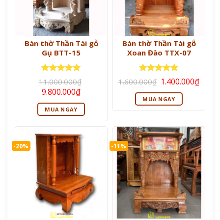
Bàn thờ Thần Tài gỗ
Bàn thờ Thần Tài gỗ
Gụ BTT-15
Xoan Đào TTX-07
Giá
Giá
Được xếp
Được xếp
1.400.000
₫
11.000.000
₫
1.600.000
₫
gốc
hiện
hạng
5
5
hạng
5
5
Giá
Giá
9.800.000
₫
là:
tại
sao
sao
gốc
hiện
MUA NGAY
1.600.000₫.
là:
là:
tại
1.400
MUA NGAY
11.000.000₫.
là:
9.800.000₫.
-20%
-11%