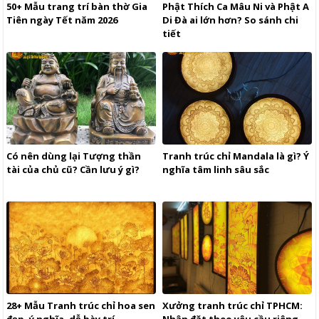
50+ Mẫu trang trí bàn thờ Gia
Phật Thích Ca Mâu Ni và Phật A
Tiên ngày Tết năm 2026
Di Đà ai lớn hơn? So sánh chi
tiết
Có nên dùng lại Tượng thần
Tranh trúc chỉ Mandala là gì? Ý
tài của chủ cũ? Cần lưu ý gì?
nghĩa tâm linh sâu sắc
28+ Mẫu Tranh trúc chỉ hoa sen
Xưởng tranh trúc chỉ TPHCM:
đẹp, ý nghĩa, dễ bày trí
Nhận đặt theo yêu cầu riêng