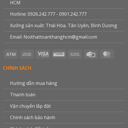
HCM
Hotline: 0926.242.777 - 0901.242.777
Xưởng sản xuất: Thái Hòa, Tân Uyên, Bình Dương
Email: Noithattoanthanghcm@gmail.com
Atm
Cash
Visa
Western
Bank
Credit
Master
On
Electron
Union
Transfer
Card
Delivery
CHÍNH SÁCH
Hướng dẫn mua hàng
Thanh toán
Vận chuyển lắp đặt
Chính sách bảo hành