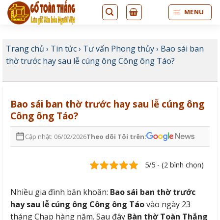
Bỏ
MENU
qua
nội
dung
Trang chủ
›
Tin tức
›
Tư vấn Phong thủy
›
Bao sái ban
thờ trước hay sau lễ cúng ông Công ông Táo?
Bao sái ban thờ trước hay sau lễ cúng ông
Công ông Táo?
Cập nhật: 06/02/2026
Theo dõi Tôi trên:
5/5 - (2 bình chọn)
Nhiều gia đình băn khoăn:
Bao sái ban thờ trước
hay sau lễ cúng ông Công ông Táo
vào ngày 23
tháng Chạp hàng năm. Sau đây
Bàn thờ Toàn Thắng