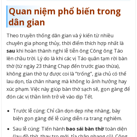
Quan niệm phổ biến trong
dân gian
Theo truyền thống dân gian và ý kiến từ nhiều
chuyên gia phong thủy, thời điểm thích hợp nhất là
sau
khi hoàn thành nghi lễ tiễn ông Công ông Táo
lên chầu trời. Lý do là khi các vị Táo quân tạm rời bàn
thờ (từ ngày 23 tháng Chạp đến trước giao thừa),
không gian thờ tự được coi là “trống”, gia chủ có thể
lau dọn, tỉa chân nhang mà không lo ảnh hưởng hay
xúc phạm. Việc này giúp bàn thờ sạch sẽ, gọn gàng để
đón các vị thần linh trở về vào dịp Tết.
Trước lễ cúng: Chỉ cần dọn dẹp nhẹ nhàng, bày
biện gọn gàng để lễ cúng diễn ra trang nghiêm.
Sau lễ cúng: Tiến hành
bao sái bàn thờ
toàn diện
(lau đồ thờ, thay tro mới, tỉa chân nhang cũ). Công