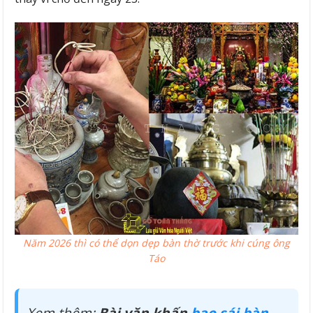
Năm 2026 thì có thể dọn dẹp bàn thờ trước khi cúng ông
Táo
Xem thêm:
Bài văn khấn
bao sái bàn