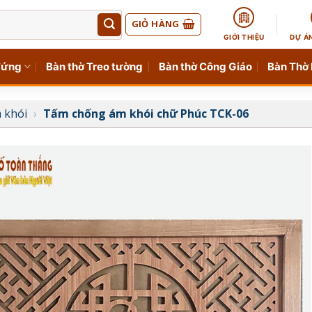
GIỎ HÀNG
GIỚI THIỆU
DỰ Á
đứng
Bàn thờ Treo tường
Bàn thờ Công Giáo
Bàn Thờ
 khói
›
Tấm chống ám khói chữ Phúc TCK-06