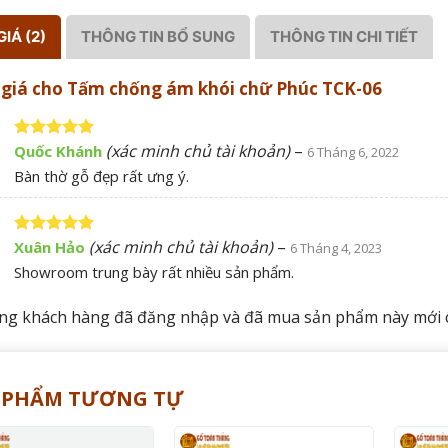
IÁ (2)
THÔNG TIN BỔ SUNG
THÔNG TIN CHI TIẾT
 giá cho
Tấm chống ám khói chữ Phúc TCK-06
(xác minh chủ tài khoản)
–
Quốc Khánh
Được xếp
6 Tháng 6, 2022
hạng
5
5
Bàn thờ gỗ đẹp rất ưng ý.
sao
(xác minh chủ tài khoản)
–
Xuân Hảo
Được xếp
6 Tháng 4, 2023
hạng
5
5
Showroom trung bày rất nhiều sản phẩm.
sao
ng khách hàng đã đăng nhập và đã mua sản phẩm này mới có
 PHẨM TƯƠNG TỰ