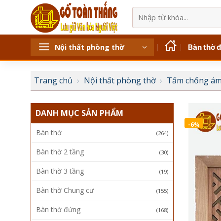
Bỏ
Tìm
qua
kiếm:
nội
dung
Bàn thờ 
Nội thất phòng thờ
Trang chủ
›
Nội thất phòng thờ
›
Tấm chống ám
DANH MỤC SẢN PHẨM
-6%
Bàn thờ
(264)
Bàn thờ 2 tầng
(30)
Bàn thờ 3 tầng
(19)
Bàn thờ Chung cư
(155)
Bàn thờ đứng
(168)