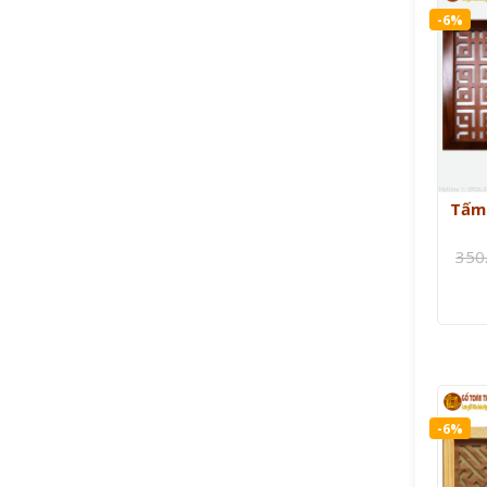
-6%
Tấm 
350
-6%