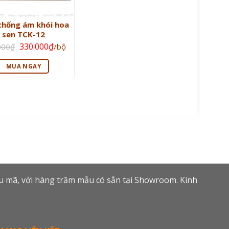
hống ám khói hoa
sen TCK-12
Giá
Giá
330.000
₫
000
₫
/bộ
gốc
hiện
là:
tại
350.000₫.
là:
MUA NGAY
330.000₫.
ẫu mã, với hàng trăm mẫu có sẵn tại Showroom. Kinh