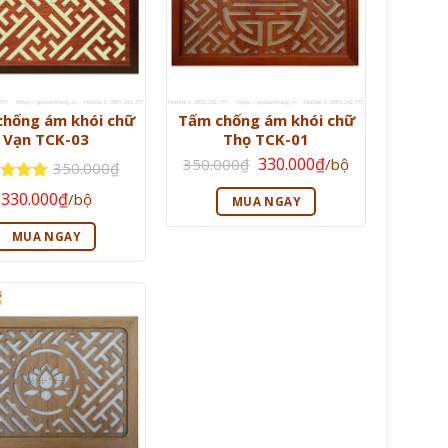
hống ám khói chữ
Tấm chống ám khói chữ
Vạn TCK-03
Thọ TCK-01
Giá
Giá
330.000
₫
350.000
₫
/bộ
350.000
₫
gốc
hiện
là:
tại
Giá
Giá
c xếp
330.000
₫
/bộ
350.000₫.
là:
MUA NGAY
gốc
hiện
g
5
5
330.000₫.
là:
tại
350.000₫.
là:
MUA NGAY
330.000₫.