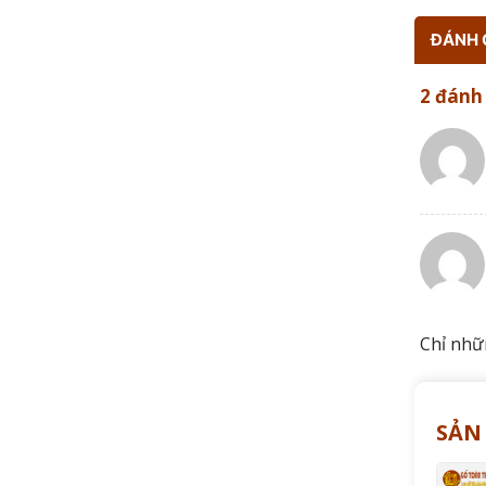
ĐÁNH G
2 đánh
Chỉ nhữ
SẢN