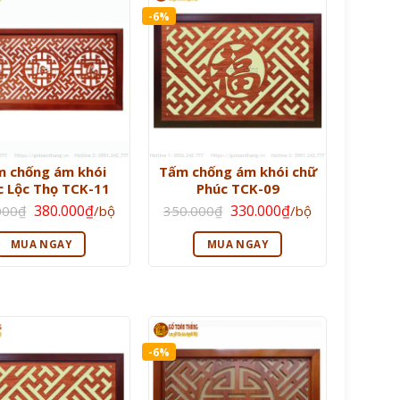
-6%
 chống ám khói
Tấm chống ám khói chữ
c Lộc Thọ TCK-11
Phúc TCK-09
Giá
Giá
Giá
Giá
380.000
₫
330.000
₫
000
₫
/bộ
350.000
₫
/bộ
gốc
hiện
gốc
hiện
là:
tại
là:
tại
400.000₫.
là:
350.000₫.
là:
MUA NGAY
MUA NGAY
380.000₫.
330.000₫.
-6%