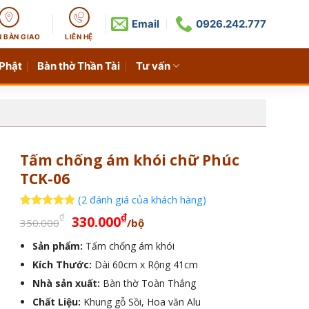
Email
0926.242.777
N BÀN GIAO
LIÊN HỆ
 Phật
Bàn thờ Thần Tài
Tư vấn
Tấm chống ám khói chữ Phúc
TCK-06
(
2
đánh giá của khách hàng)
Giá
Giá
5
2
trên 5
₫
₫
330.000
350.000
/bộ
dựa trên
gốc
hiện
đánh giá
Sản phẩm:
Tấm chống ám khói
là:
tại
Kích Thước:
350.000₫.
Dài 60cm x Rộng 41cm
là:
330.000₫.
Nhà sản xuất:
Bàn thờ Toàn Thắng
Chất Liệu:
Khung gỗ Sồi, Hoa văn Alu