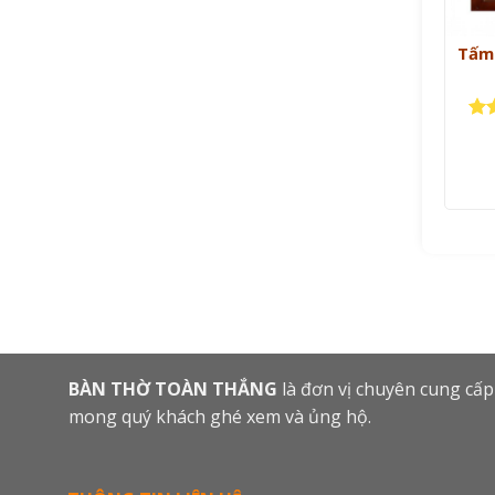
Tấm 
Đư
hạ
sao
BÀN THỜ TOÀN THẮNG
là đơn vị chuyên cung cấp
mong quý khách ghé xem và ủng hộ.