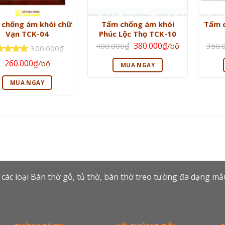
chống ám khói chữ
Tấm chống ám khói
Tấm c
Vạn TCK-04
Phúc Lộc Thọ TCK-10
Giá
Giá
380.000
₫
400.000
₫
/bộ
350.
300.000
₫
gốc
hiện
là:
tại
Giá
Giá
ợc xếp
260.000
₫
/bộ
400.000₫.
là:
MUA NGAY
gốc
hiện
ng
5
5
380.000₫.
là:
tại
300.000₫.
là:
MUA NGAY
260.000₫.
 các loại Bàn thờ gỗ, tủ thờ, bàn thờ treo tường đa dạng m