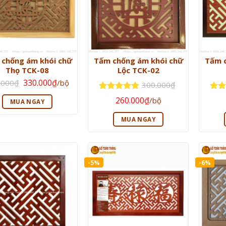
chống ám khói chữ
Tấm chống ám khói chữ
Tấm c
Thọ TCK-08
Lộc TCK-02
Giá
Giá
330.000
₫
.000
₫
/bộ
300.000
₫
gốc
hiện
là:
tại
Giá
Giá
Được xếp
Đượ
260.000
₫
/bộ
350.000₫.
là:
MUA NGAY
gốc
hiện
hạng
5
5
hạn
330.000₫.
là:
tại
sao
sao
300.000₫.
là:
MUA NGAY
260.000₫.
-5%
-6%