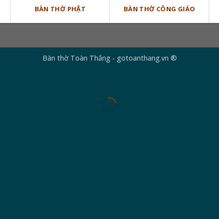
BÀN THỜ PHẬT
BÀN THỜ CÔNG GIÁO
Bàn thờ Toàn Thắng - gotoanthang.vn ®