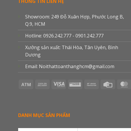
THÔNG TIN LIÊN HỆ
Showroom: 249 Đỗ Xuân Hợp, Phước Long B,
Q.9, HCM
Hotline: 0926.242.777 - 0901.242.777
Xưởng sản xuất: Thái Hòa, Tân Uyên, Bình
Dương
Email: Noithattoanthanghcm@gmail.com
Atm
Cash
Visa
Western
Bank
Credit
On
Electron
Union
Transfer
Card
Delivery
DANH MỤC SẢN PHẨM