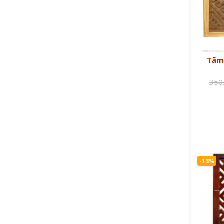
Tấm 
350
-13%