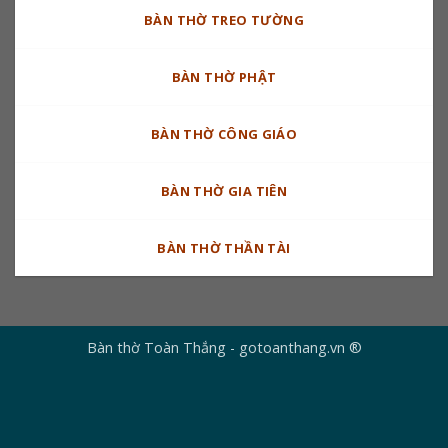
BÀN THỜ TREO TƯỜNG
BÀN THỜ PHẬT
BÀN THỜ CÔNG GIÁO
BÀN THỜ GIA TIÊN
BÀN THỜ THẦN TÀI
Bàn thờ Toàn Thắng - gotoanthang.vn ®