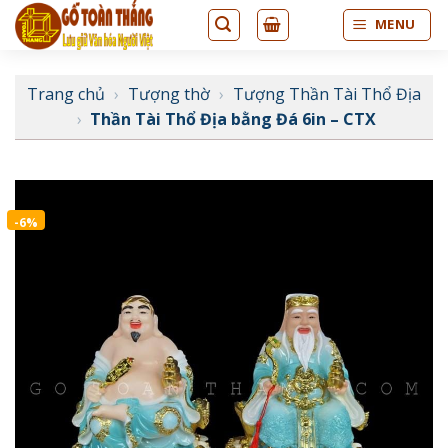
Bỏ
MENU
qua
nội
dung
Trang chủ
›
Tượng thờ
›
Tượng Thần Tài Thổ Địa
›
Thần Tài Thổ Địa bằng Đá 6in – CTX
-6%