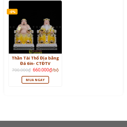
-6%
Thần Tài Thổ Địa bằng
Đá 6in- CTĐTV
Giá
Giá
660.000
₫
700.000
₫
/bộ
gốc
hiện
là:
tại
MUA NGAY
700.000₫.
là:
660.000₫.