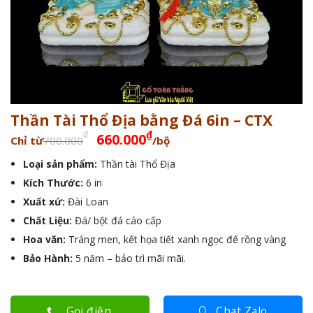
Thần Tài Thổ Địa bằng Đá 6in – CTX
Giá
Giá
₫
₫
660.000
Chỉ từ
700.000
/bộ
gốc
hiện
Loại sản phẩm:
Thần tài Thổ Địa
là:
tại
Kích Thước:
6 in
700.000₫.
là:
660.000₫.
Xuất xứ:
Đài Loan
Chất Liệu:
Đá/ bột đá cáo cấp
Hoa văn:
Tráng men, kết họa tiết xanh ngọc đế rồng vàng
Bảo Hành:
5 năm – bảo trì mãi mãi.
Gọi điện
Chat Zalo