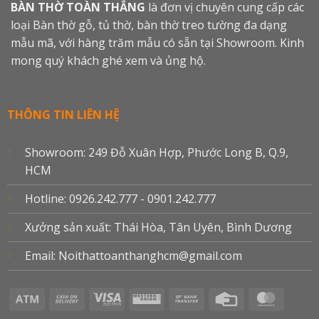
BÀN THỜ TOÀN THẮNG
là đơn vị chuyên cung cấp các
loại Bàn thờ gỗ, tủ thờ, bàn thờ treo tường đa dạng
mẫu mã, với hàng trăm mẫu có sẵn tại Showroom. Kinh
mong quý khách ghé xem và ủng hộ.
THÔNG TIN LIÊN HỆ
Showroom: 249 Đỗ Xuân Hợp, Phước Long B, Q.9,
HCM
Hotline: 0926.242.777 - 0901.242.777
Xưởng sản xuất: Thái Hòa, Tân Uyên, Bình Dương
Email: Noithattoanthanghcm@gmail.com
Atm
Cash
Visa
Western
Bank
Credit
Master
On
Electron
Union
Transfer
Card