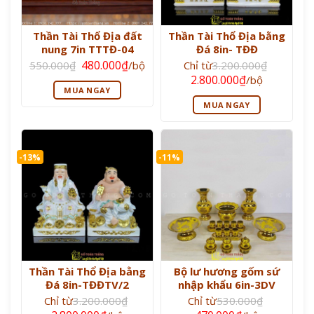
Thần Tài Thổ Địa đất
Thần Tài Thổ Địa bằng
nung 7in TTTĐ-04
Đá 8in- TĐĐ
Giá
Giá
480.000
₫
550.000
₫
/bộ
Chỉ từ
3.200.000
₫
gốc
hiện
Giá
Giá
2.800.000
₫
/bộ
là:
tại
gốc
hiện
MUA NGAY
550.000₫.
là:
là:
tại
480.000₫.
MUA NGAY
3.200.000₫.
là:
2.800.000₫.
-13%
-11%
Thần Tài Thổ Địa bằng
Bộ lư hương gốm sứ
Đá 8in-TĐĐTV/2
nhập khẩu 6in-3DV
Chỉ từ
3.200.000
₫
Chỉ từ
530.000
₫
Giá
Giá
Giá
Giá