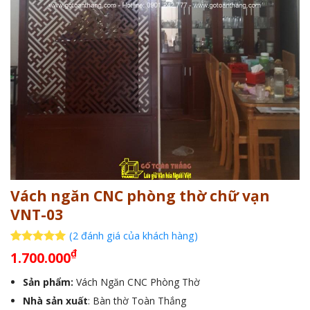
Vách ngăn CNC phòng thờ chữ vạn
VNT-03
(
2
đánh giá của khách hàng)
5
2
trên 5
₫
1.700.000
dựa trên
đánh giá
Sản phẩm:
Vách Ngăn CNC Phòng Thờ
Nhà sản xuất
: Bàn thờ Toàn Thắng