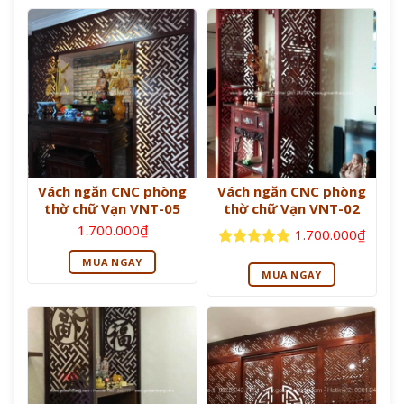
Vách ngăn CNC phòng
Vách ngăn CNC phòng
thờ chữ Vạn VNT-05
thờ chữ Vạn VNT-02
1.700.000
₫
1.700.000
₫
Được xếp
MUA NGAY
hạng
5
5
MUA NGAY
sao