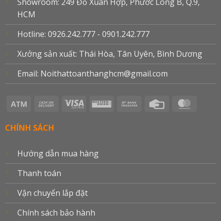
Showroom: 249 Đỗ Xuân Hợp, Phước Long B, Q.9,
HCM
Hotline: 0926.242.777 - 0901.242.777
Xưởng sản xuất: Thái Hòa, Tân Uyên, Bình Dương
Email: Noithattoanthanghcm@gmail.com
Atm
Cash
Visa
Western
Bank
Credit
Master
On
Electron
Union
Transfer
Card
Delivery
CHÍNH SÁCH
Hướng dẫn mua hàng
Thanh toán
Vận chuyển lắp đặt
Chính sách bảo hành