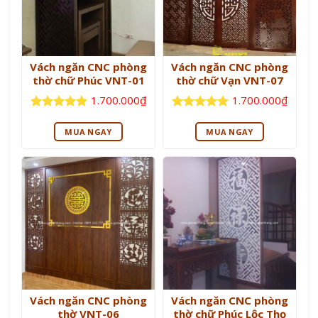
Vách ngăn CNC phòng
Vách ngăn CNC phòng
thờ chữ Phúc VNT-01
thờ chữ Vạn VNT-07
1.700.000
₫
1.700.000
₫
Được xếp
Được xếp
hạng
5
5
hạng
5
5
MUA NGAY
MUA NGAY
sao
sao
Vách ngăn CNC phòng
Vách ngăn CNC phòng
thờ VNT-06
thờ chữ Phúc Lộc Thọ