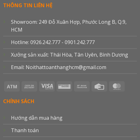
THÔNG TIN LIÊN HỆ
Showroom: 249 Đỗ Xuân Hợp, Phước Long B, Q.9,
HCM
Hotline: 0926.242.777 - 0901.242.777
Xưởng sản xuất: Thái Hòa, Tân Uyên, Bình Dương
Email: Noithattoanthanghcm@gmail.com
Atm
Cash
Visa
Western
Bank
Credit
Master
On
Electron
Union
Transfer
Card
Delivery
CHÍNH SÁCH
Hướng dẫn mua hàng
Thanh toán