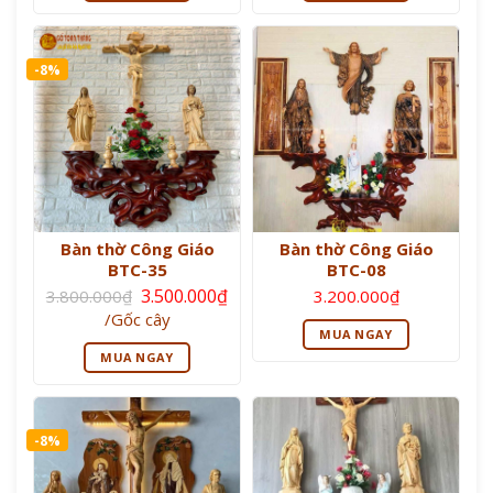
3.500.000₫.
3.500.000₫.
-8%
Bàn thờ Công Giáo
Bàn thờ Công Giáo
BTC-35
BTC-08
Giá
3.500.000
₫
3.800.000
₫
3.200.000
₫
gốc
Giá
/Gốc cây
là:
hiện
MUA NGAY
3.800.000₫.
tại
MUA NGAY
là:
3.500.000₫.
-8%