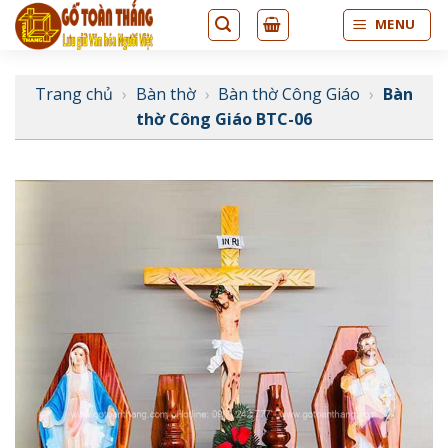
Bỏ
MENU
qua
nội
dung
Trang chủ
›
Bàn thờ
›
Bàn thờ Công Giáo
›
Bàn
thờ Công Giáo BTC-06