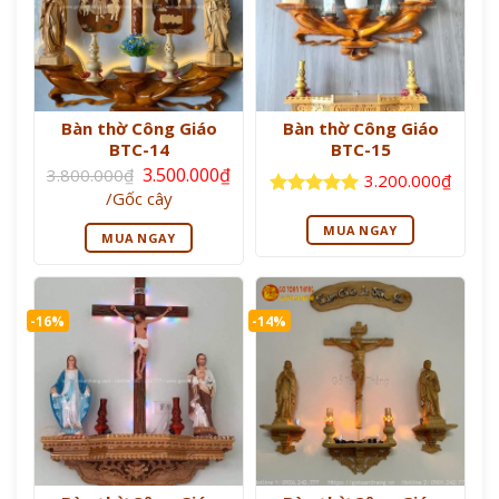
Bàn thờ Công Giáo
Bàn thờ Công Giáo
BTC-14
BTC-15
Giá
3.500.000
₫
3.800.000
₫
3.200.000
₫
gốc
Giá
/Gốc cây
là:
hiện
Được xếp
3.800.000₫.
tại
hạng
5
5
MUA NGAY
MUA NGAY
là:
sao
3.500.000₫.
-16%
-14%