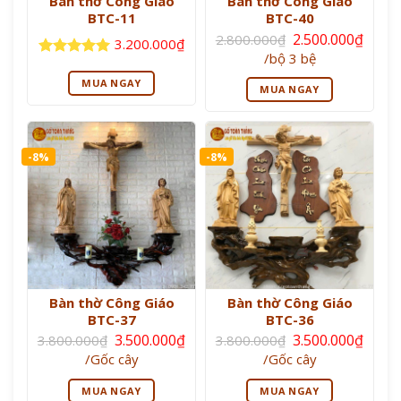
Bàn thờ Công Giáo
Bàn thờ Công Giáo
BTC-11
BTC-40
Giá
2.500.000
₫
2.800.000
₫
3.200.000
₫
gốc
Giá
/bộ 3 bệ
là:
Được xếp
hiện
2.800.000₫.
tại
hạng
5
5
MUA NGAY
MUA NGAY
là:
sao
2.500.000₫.
-8%
-8%
Bàn thờ Công Giáo
Bàn thờ Công Giáo
BTC-37
BTC-36
Giá
Giá
3.500.000
₫
3.500.000
₫
3.800.000
₫
3.800.000
₫
gốc
gốc
Giá
Giá
/Gốc cây
/Gốc cây
là:
là:
hiện
hiện
3.800.000₫.
3.800.000₫.
tại
tại
MUA NGAY
MUA NGAY
là:
là: