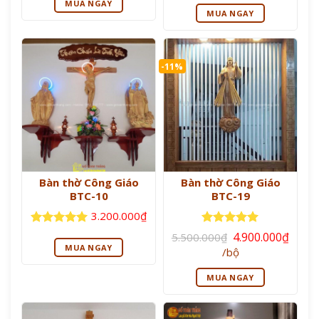
MUA NGAY
là:
tại
là:
sao
MUA NGAY
2.100.000₫.
là:
1.800.000₫.
1.900
-11%
Bàn thờ Công Giáo
Bàn thờ Công Giáo
BTC-10
BTC-19
3.200.000
₫
Giá
Được xếp
Được xếp
4.900.000
₫
5.500.000
₫
gốc
hạng
5
5
hạng
5
5
MUA NGAY
Giá
/bộ
là:
sao
sao
hiện
5.500.000₫.
tại
MUA NGAY
là:
4.900.000₫.