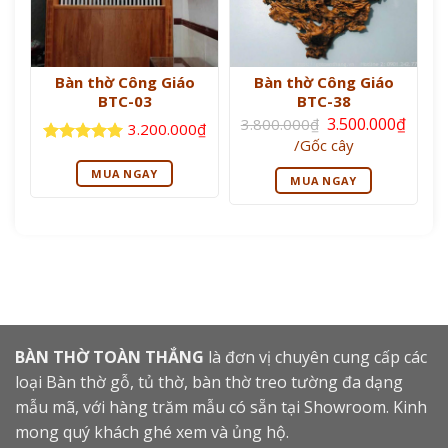
Bàn thờ Công Giáo
Bàn thờ Công Giáo
BTC-03
BTC-38
Giá
3.500.000
₫
3.800.000
₫
3.200.000
₫
gốc
Giá
/Gốc cây
là:
Được xếp
hiện
3.800.000₫.
tại
hạng
5
5
MUA NGAY
MUA NGAY
là:
sao
3.500.000₫.
BÀN THỜ TOÀN THẮNG
là đơn vị chuyên cung cấp các
loại Bàn thờ gỗ, tủ thờ, bàn thờ treo tường đa dạng
mẫu mã, với hàng trăm mẫu có sẵn tại Showroom. Kinh
mong quý khách ghé xem và ủng hộ.