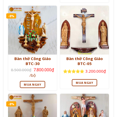
7.500.000₫.
-8%
Bàn thờ Công Giáo
Bàn thờ Công Giáo
BTC-30
BTC-05
Giá
7.800.000
₫
8.500.000
₫
3.200.000
₫
gốc
Giá
/bộ
là:
hiện
Được xếp
8.500.000₫.
tại
hạng
5
5
MUA NGAY
MUA NGAY
là:
sao
7.800.000₫.
-8%