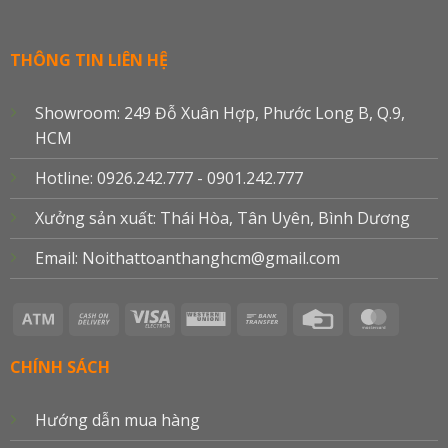
THÔNG TIN LIÊN HỆ
Showroom: 249 Đỗ Xuân Hợp, Phước Long B, Q.9,
HCM
Hotline: 0926.242.777 - 0901.242.777
Xưởng sản xuất: Thái Hòa, Tân Uyên, Bình Dương
Email: Noithattoanthanghcm@gmail.com
Atm
Cash
Visa
Western
Bank
Credit
Master
On
Electron
Union
Transfer
Card
Delivery
CHÍNH SÁCH
Hướng dẫn mua hàng