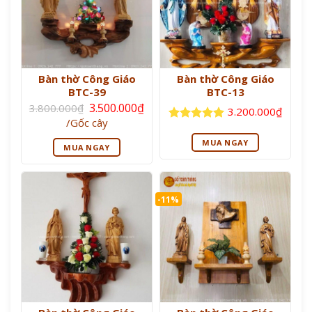
Bàn thờ Công Giáo
Bàn thờ Công Giáo
BTC-39
BTC-13
Giá
3.500.000
₫
3.800.000
₫
3.200.000
₫
gốc
Giá
/Gốc cây
là:
hiện
Được xếp
3.800.000₫.
tại
hạng
5
5
MUA NGAY
MUA NGAY
là:
sao
3.500.000₫.
-11%