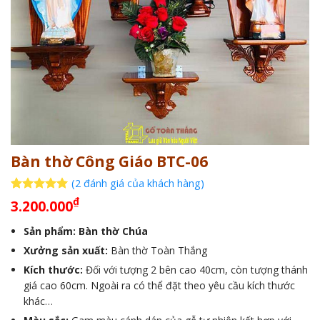
Bàn thờ Công Giáo BTC-06
(
2
đánh giá của khách hàng)
5
2
trên 5
₫
3.200.000
dựa trên
đánh giá
Sản phẩm: Bàn thờ Chúa
Xưởng sản xuất:
Bàn thờ Toàn Thắng
Kích thước:
Đối với tượng 2 bên cao 40cm, còn tượng thánh
giá cao 60cm. Ngoài ra có thể đặt theo yêu cầu kích thước
khác…