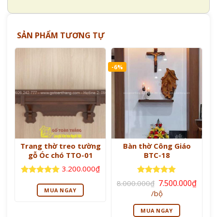
SẢN PHẨM TƯƠNG TỰ
-6%
Trang thờ treo tường
Bàn thờ Công Giáo
gỗ Óc chó TTO-01
BTC-18
3.200.000
₫
Giá
Được xếp
Được xếp
7.500.000
₫
8.000.000
₫
gốc
hạng
5
5
hạng
5
5
MUA NGAY
Giá
/bộ
là:
sao
sao
hiện
8.000.000₫.
tại
MUA NGAY
là: