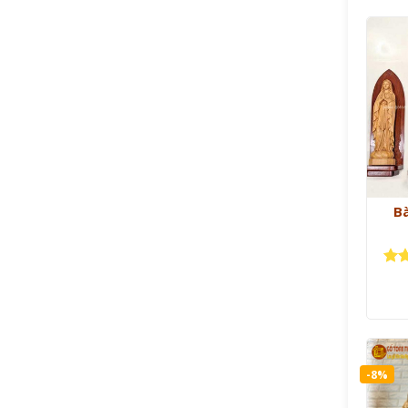
B
Đượ
hạ
sao
-8%