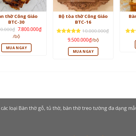
àn thờ Công Giáo
Bộ tòa thờ Công Giáo
Bà
BTC-30
BTC-16
Giá
7.800.000
₫
00.000
₫
10.000.000
₫
gốc
Giá
/bộ
là:
Giá
Giá
Được xếp
Được
hiện
9.500.000
₫
/bộ
8.500.000₫.
gốc
hiện
hạng
5
5
hạn
tại
là:
tại
là:
sao
sao
MUA NGAY
10.000.000₫.
là:
MUA NGAY
7.800.000₫.
9.500.000₫.
 các loại Bàn thờ gỗ, tủ thờ, bàn thờ treo tường đa dạng m