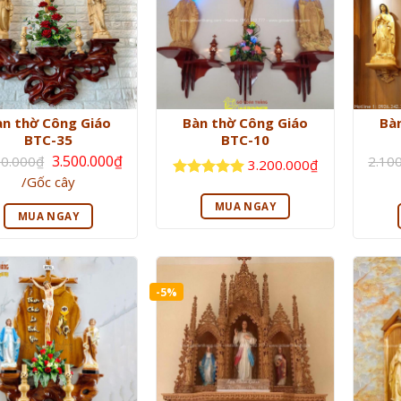
àn thờ Công Giáo
Bàn thờ Công Giáo
Bà
BTC-35
BTC-10
Giá
3.500.000
₫
00.000
₫
2.10
3.200.000
₫
gốc
Giá
/Gốc cây
là:
Được xếp
hiện
3.800.000₫.
hạng
5
5
tại
MUA NGAY
là:
sao
MUA NGAY
3.500.000₫.
-5%