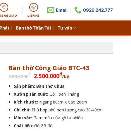
Email
0926.242.777
N BÀN GIAO
LIÊN HỆ
 Phật
Bàn thờ Thần Tài
Tư vấn
Bàn thờ Công Giáo BTC-43
Giá
Giá
₫
₫
2.500.000
2.800.000
/bệ
gốc
hiện
Sản phẩm: Bàn thờ Chúa
là:
tại
Xưởng sản xuất:
2.800.000₫.
Gỗ Toàn Thắng
là:
2.500.000₫.
Kích thước:
Ngang 80cm x Cao 20cm
Ghi chú:
Phù hợp phù hợp tượng cao 30-40cm
Màu sắc:
Gam màu của gỗ tự nhiên
Chất liệu:
Gỗ Gõ đỏ