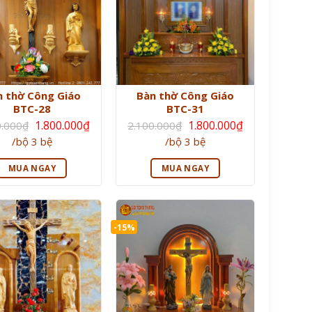
n thờ Công Giáo
Bàn thờ Công Giáo
BTC-28
BTC-31
Giá
Giá
1.800.000
₫
1.800.000
₫
0.000
₫
2.100.000
₫
gốc
gốc
Giá
Giá
/bộ 3 bệ
/bộ 3 bệ
là:
là:
hiện
hiện
2.100.000₫.
2.100.000₫.
tại
tại
là:
là:
MUA NGAY
MUA NGAY
1.800.000₫.
1.800.000₫.
-15%