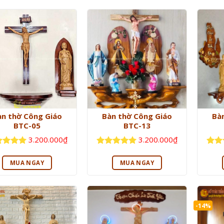
àn thờ Công Giáo
Bàn thờ Công Giáo
Bà
BTC-05
BTC-13
3.200.000
₫
3.200.000
₫
c xếp
Được xếp
Được
ng
5
5
hạng
5
5
hạn
MUA NGAY
MUA NGAY
sao
sao
-14%