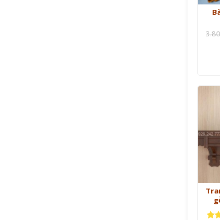
B
3.8
Tra
g