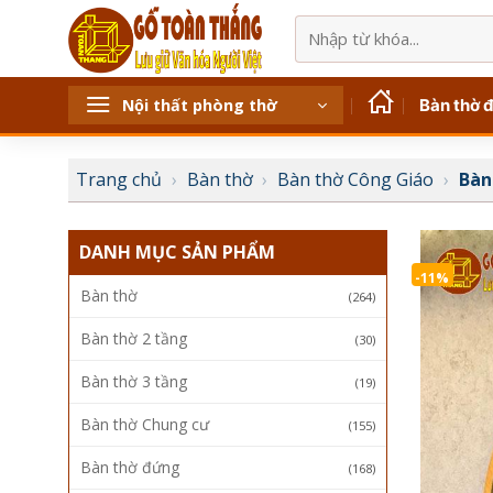
Bỏ
Tìm
qua
kiếm:
nội
dung
Bàn thờ 
Nội thất phòng thờ
Trang chủ
›
Bàn thờ
›
Bàn thờ Công Giáo
›
Bàn
DANH MỤC SẢN PHẨM
-11%
Bàn thờ
(264)
Bàn thờ 2 tầng
(30)
Bàn thờ 3 tầng
(19)
Bàn thờ Chung cư
(155)
Bàn thờ đứng
(168)