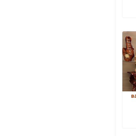
Đượ
hạ
sao
B