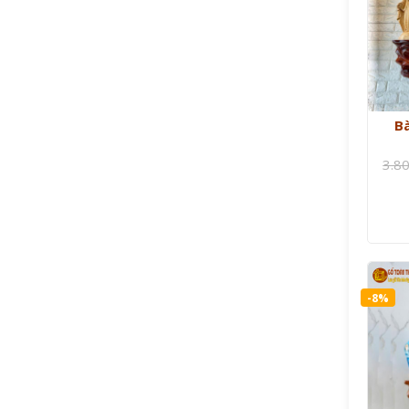
B
3.8
-8%