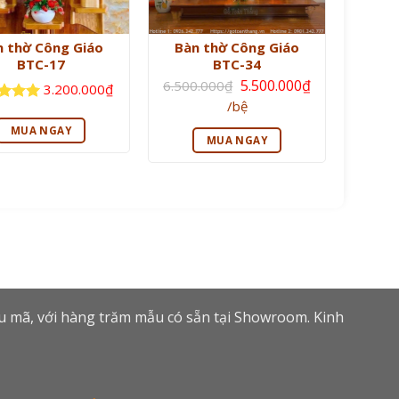
n thờ Công Giáo
Bàn thờ Công Giáo
BTC-17
BTC-34
Giá
5.500.000
₫
6.500.000
₫
3.200.000
₫
gốc
Giá
/bệ
là:
 xếp
hiện
6.500.000₫.
g
5
5
tại
MUA NGAY
là:
MUA NGAY
5.500.000₫.
ẫu mã, với hàng trăm mẫu có sẵn tại Showroom. Kinh