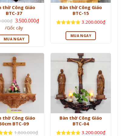
n thờ Công Giáo
Bàn thờ Công Giáo
BTC-37
BTC-15
Giá
3.500.000
₫
0.000
₫
3.200.000
₫
gốc
Giá
/Gốc cây
là:
Được xếp
hiện
3.800.000₫.
hạng
5
5
tại
MUA NGAY
là:
sao
MUA NGAY
3.500.000₫.
n thờ Công Giáo
Bàn thờ Công Giáo
60cm BTC-09
BTC-04
1.800.000
₫
3.200.000
₫