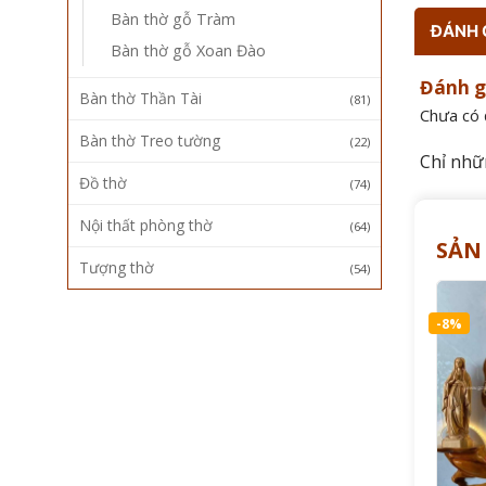
Bàn thờ gỗ Tràm
ĐÁNH G
Bàn thờ gỗ Xoan Đào
Đánh g
Bàn thờ Thần Tài
(81)
Chưa có 
Bàn thờ Treo tường
(22)
Chỉ nhữ
Đồ thờ
(74)
Nội thất phòng thờ
(64)
SẢN
Tượng thờ
(54)
-8%