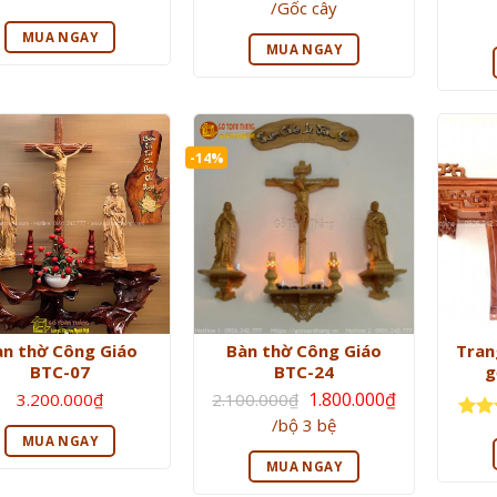
Giá
/Gốc cây
là:
c xếp
Được
hiện
3.800.000₫.
ng
5
5
hạn
tại
MUA NGAY
là:
sao
MUA NGAY
3.500.000₫.
-14%
àn thờ Công Giáo
Bàn thờ Công Giáo
Tran
BTC-07
BTC-24
g
Giá
1.800.000
₫
3.200.000
₫
2.100.000
₫
gốc
Giá
/bộ 3 bệ
là:
Được
hiện
2.100.000₫.
MUA NGAY
hạn
tại
là:
sao
MUA NGAY
1.800.000₫.