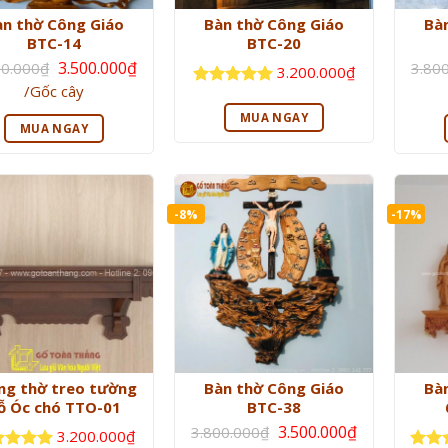
àn thờ Công Giáo
Bàn thờ Công Giáo
Bà
BTC-14
BTC-20
Giá
3.500.000
₫
00.000
₫
3.80
3.200.000
₫
gốc
Giá
/Gốc cây
là:
Được xếp
hiện
3.800.000₫.
hạng
5
5
tại
MUA NGAY
là:
sao
MUA NGAY
3.500.000₫.
-8%
-17%
ng thờ treo tường
Bàn thờ Công Giáo
Bà
ỗ Óc chó TTO-01
BTC-38
Giá
3.500.000
₫
3.800.000
₫
3.200.000
₫
gốc