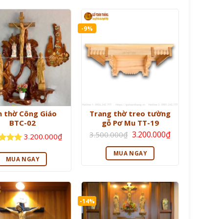
-9%
n thờ Công Giáo
Trang thờ treo tường
BTC-02
gỗ Pơ Mu TT-19
Giá
Giá
3.200.000
₫
3.500.000
₫
3.200.000
₫
gốc
hiện
là:
tại
 xếp
3.500.000₫.
là:
MUA NGAY
g
5
5
MUA NGAY
3.200.000₫.
-14%