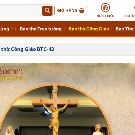
GIỎ HÀNG
GIỚI THIỆU
DỰ Á
đứng
Bàn thờ Treo tường
Bàn thờ Công Giáo
Bàn Thờ
 thờ Công Giáo BTC-43