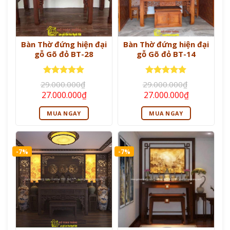
Bàn Thờ đứng hiện đại
Bàn Thờ đứng hiện đại
gỗ Gõ đỏ BT-28
gỗ Gõ đỏ BT-14
Được xếp
Được xếp
29.000.000
₫
29.000.000
₫
hạng
5
5
hạng
5
5
Giá
Giá
Giá
Giá
27.000.000
₫
27.000.000
₫
sao
sao
gốc
hiện
gốc
hiện
là:
tại
là:
tại
MUA NGAY
MUA NGAY
29.000.000₫.
là:
29.000.000₫.
là:
27.000.000₫.
27.000.000
-7%
-7%