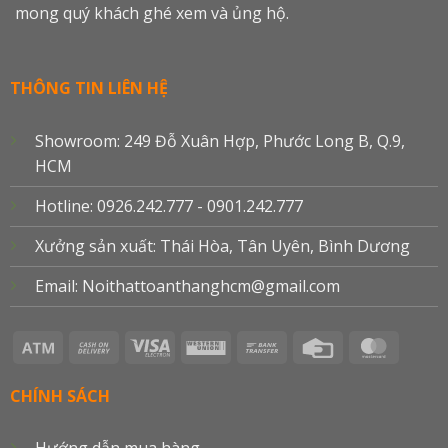
mong quý khách ghé xem và ủng hộ.
THÔNG TIN LIÊN HỆ
Showroom: 249 Đỗ Xuân Hợp, Phước Long B, Q.9,
HCM
Hotline: 0926.242.777 - 0901.242.777
Xưởng sản xuất: Thái Hòa, Tân Uyên, Bình Dương
Email: Noithattoanthanghcm@gmail.com
Atm
Cash
Visa
Western
Bank
Credit
Master
On
Electron
Union
Transfer
Card
Delivery
CHÍNH SÁCH