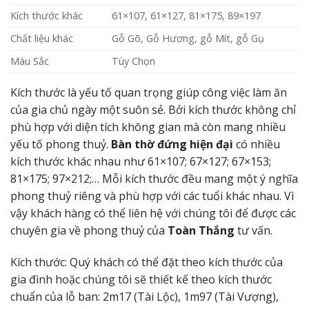
Kích thước khác
61×107, 61×127, 81×175, 89×197
Chất liệu khác
Gỗ Gõ, Gỗ Hương, gỗ Mít, gỗ Gụ
Màu Sắc
Tùy Chọn
Kích thước là yếu tố quan trọng giúp công việc làm ăn
của gia chủ ngày một suôn sẻ. Bởi kích thước không chỉ
phù hợp với diện tích không gian mà còn mang nhiều
yếu tố phong thuỷ.
Bàn thờ đứng hiện đại
có nhiều
kích thước khác nhau như 61×107; 67×127; 67×153;
81×175; 97×212;… Mỗi kích thước đều mang một ý nghĩa
phong thuỷ riêng và phù hợp với các tuổi khác nhau. Vì
vậy khách hàng có thể liên hệ với chúng tôi để được các
chuyên gia về phong thuỷ của
Toàn Thắng
tư vấn.
Kích thước: Quý khách có thể đặt theo kích thước của
gia đình hoặc chúng tôi sẽ thiết kế theo kích thước
chuẩn của lỗ ban: 2m17 (Tài Lộc), 1m97 (Tài Vượng),