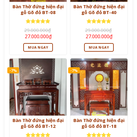
Bàn Thờ đứng hiện đại
Bàn Thờ đứng hiện đại
gỗ Gõ đỏ BT-08
gỗ Gõ đỏ BT-40
Được xếp
Được xếp
29.000.000
₫
29.000.000
₫
hạng
5
5
hạng
5
5
Giá
Giá
Giá
Giá
27.000.000
₫
27.000.000
₫
sao
sao
gốc
hiện
gốc
hiện
là:
tại
là:
tại
MUA NGAY
MUA NGAY
29.000.000₫.
là:
29.000.000₫.
là:
27.000.000₫.
27.000.000
-7%
-7%
Bàn Thờ đứng hiện đại
Bàn Thờ đứng hiện đại
gỗ Gõ đỏ BT-12
gỗ Gõ đỏ BT-18