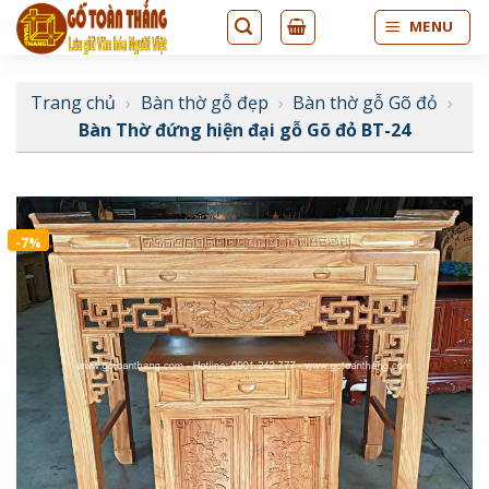
Bỏ
MENU
qua
nội
dung
Trang chủ
›
Bàn thờ gỗ đẹp
›
Bàn thờ gỗ Gõ đỏ
›
Bàn Thờ đứng hiện đại gỗ Gõ đỏ BT-24
-7%