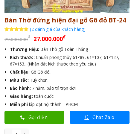
Bàn Thờ đứng hiện đại gỗ Gõ đỏ BT-24
(
2
đánh giá của khách hàng)
Giá
Giá
5
2
trên 5
₫
₫
27.000.000
29.000.000
dựa trên
gốc
hiện
đánh giá
Thương Hiệu:
Bàn Thờ gỗ Toàn Thắng
là:
tại
Kích thước:
29.000.000₫.
Chuẩn phong thủy 61×89, 61×107, 61×127,
là:
67×153…(Nhận đặt kích thước theo yêu cầu)
27.000.000₫.
Chất liệu:
Gỗ Gõ đỏ…
Màu sắc:
Tuỳ chọn.
Bảo hành:
7 năm, bảo trì trọn đời.
Giao hàng:
toàn quốc.
Miễn phí
lắp đặt nội thành TPHCM
Gọi điện
Chat Zalo
Bàn Thờ đứng hiện đại gỗ Gõ đỏ BT-24 số lượng