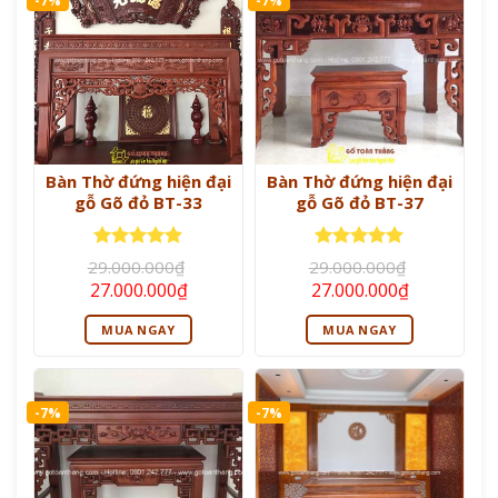
-7%
-7%
Bàn Thờ đứng hiện đại
Bàn Thờ đứng hiện đại
gỗ Gõ đỏ BT-33
gỗ Gõ đỏ BT-37
Được xếp
Được xếp
29.000.000
₫
29.000.000
₫
hạng
5
5
hạng
5
5
Giá
Giá
Giá
Giá
27.000.000
₫
27.000.000
₫
sao
sao
gốc
hiện
gốc
hiện
là:
tại
là:
tại
MUA NGAY
MUA NGAY
29.000.000₫.
là:
29.000.000₫.
là:
27.000.000₫.
27.000.000
-7%
-7%