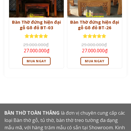
Bàn Thờ đứng hiện đại
Bàn Thờ đứng hiện đại
gỗ Gõ đỏ BT-03
gỗ Gõ đỏ BT-26
Được xếp
Được xếp
29.000.000
₫
29.000.000
₫
hạng
5
5
hạng
5
5
Giá
Giá
Giá
Giá
27.000.000
₫
27.000.000
₫
sao
sao
gốc
hiện
gốc
hiện
là:
tại
là:
tại
MUA NGAY
MUA NGAY
29.000.000₫.
là:
29.000.000₫.
là:
27.000.000₫.
27.000.000
BÀN THỜ TOÀN THẮNG
là đơn vị chuyên cung cấp các
loại Bàn thờ gỗ, tủ thờ, bàn thờ treo tường đa dạng
mẫu mã, với hàng trăm mẫu có sẵn tại Showroom. Kinh