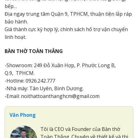
bếp…
Địa ngay trung tâm Quận 9, TPHCM, thuận tiện lắp ráp
bảo hành.
Giá thành cực kỳ hợp lý, chính sách hổ trợ vận chuyển
linh hoạt.
BÀN THỜ TOÀN THẮNG
-Showroom: 249 Đỗ Xuân Hợp, P. Phước Long B,
Q.9, TPHCM.
-Hotline: 0926.242.777
-Nhà máy: Tân Uyên, Bình Dương.
-Email: noithattoanthanghcm@gmail.com
Văn Phong
Tôi là CEO và Founder của Bàn thờ
Toàn Thắng. Chuyên về thiết kế và thi