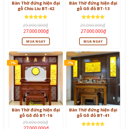
Bàn Thờ đứng hiện đại
Bàn Thờ đứng hiện đại
gỗ Chiu Liu BT-42
gỗ Gõ đỏ BT-13
Được xếp
Được xếp
29.000.000
₫
29.000.000
₫
hạng
5
5
hạng
5
5
Giá
Giá
Giá
Giá
27.000.000
₫
27.000.000
₫
sao
sao
gốc
hiện
gốc
hiện
là:
tại
là:
tại
MUA NGAY
MUA NGAY
29.000.000₫.
là:
29.000.000₫.
là:
27.000.000₫.
27.000.000
-7%
-7%
Bàn Thờ đứng hiện đại
Bàn Thờ đứng hiện đại
gỗ Gõ đỏ BT-16
gỗ Gõ đỏ BT-41
29.000.000
₫
Giá
Giá
27.000.000
₫