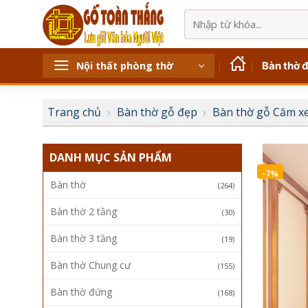
Bỏ
Tìm
qua
kiếm:
nội
dung
Bàn thờ 
Nội thất phòng thờ
Trang chủ
›
Bàn thờ gỗ đẹp
›
Bàn thờ gỗ Căm x
DANH MỤC SẢN PHẨM
-7%
Bàn thờ
(264)
Bàn thờ 2 tầng
(30)
Bàn thờ 3 tầng
(19)
Bàn thờ Chung cư
(155)
Bàn thờ đứng
(168)