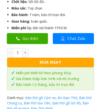
Chất liệu:
Gỗ Gõ đỏ…
Màu sắc:
Tuỳ chọn.
Bảo hành:
7 năm, bảo trì trọn đời.
Giao hàng:
toàn quốc.
Miễn phí
lắp đặt nội thành TPHCM
Gọi điện
Chat Zalo
Bàn Thờ đứng hiện đại gỗ Gõ đỏ BT-09 số lượng
MUA NGAY
Miễn phí thiết kế theo phong thủy
Giá thành thấp hơn 30% với thị trường
Bảo hành 12 tháng, bảo trì trọn đời
Danh mục:
Bàn thờ gỗ Căm xe
,
Án Gian Thờ
,
Bàn thờ
Chung cư
,
Bàn thờ Gia Tiên
,
Bàn thờ gỗ Gõ đỏ
,
Bàn
thờ gỗ Hương
,
Bàn Thờ Phật