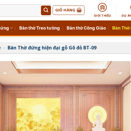
GIỎ HÀNG
GIỚI THIỆU
DỰ Á
đứng
Bàn thờ Treo tường
Bàn thờ Công Giáo
Bàn Thờ
e
›
Bàn Thờ đứng hiện đại gỗ Gõ đỏ BT-09