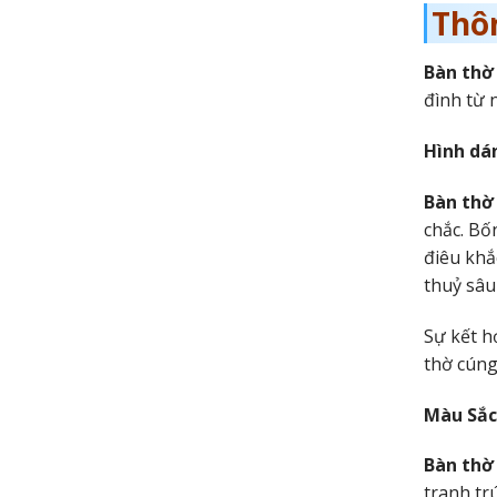
Thôn
Bàn thờ
đình từ 
Hình dá
Bàn thờ
chắc. Bố
điêu khắ
thuỷ sâu
Sự kết h
thờ cúng
Màu Sắc
Bàn thờ
tranh tr