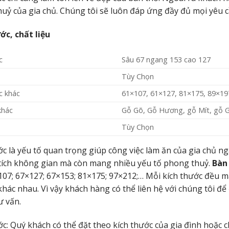
uỷ của gia chủ. Chúng tôi sẽ luôn đáp ứng đầy đủ mọi yêu 
ớc, chất liệu
c
Sâu 67 ngang 153 cao 127
Tùy Chọn
c khác
61×107, 61×127, 81×175, 89×19
khác
Gỗ Gõ, Gỗ Hương, gỗ Mít, gỗ 
Tùy Chọn
ớc là yếu tố quan trọng giúp công việc làm ăn của gia chủ n
 tích không gian mà còn mang nhiều yếu tố phong thuỷ.
Bàn
07; 67×127; 67×153; 81×175; 97×212;… Mỗi kích thước đều 
 khác nhau. Vì vậy khách hàng có thể liên hệ với chúng tôi 
ư vấn.
ớc: Quý khách có thể đặt theo kích thước của gia đình hoặc c