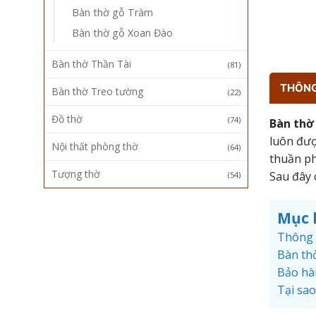
Bàn thờ gỗ Tràm
Bàn thờ gỗ Xoan Đào
Bàn thờ Thần Tài
(81)
THÔNG 
Bàn thờ Treo tường
(22)
Đồ thờ
(74)
Bàn thờ
luôn đượ
Nội thất phòng thờ
(64)
thuần ph
Tượng thờ
Sau đây 
(54)
Mục 
Thông 
Bàn th
Bảo hà
Tại sa