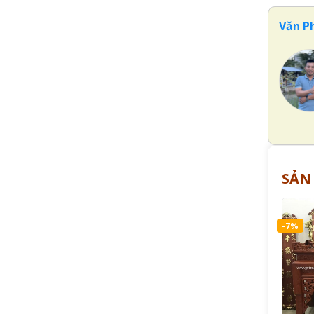
Văn P
SẢN
-7%