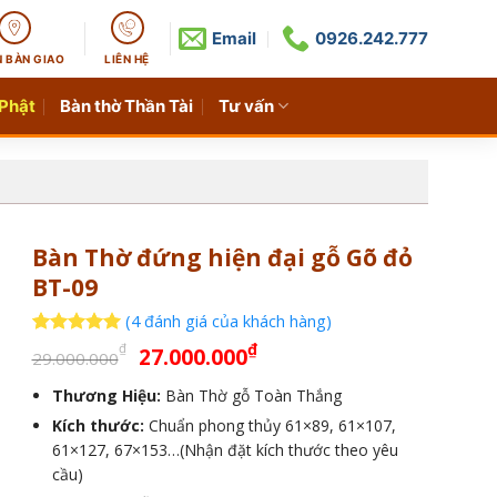
Email
0926.242.777
N BÀN GIAO
LIÊN HỆ
 Phật
Bàn thờ Thần Tài
Tư vấn
Bàn Thờ đứng hiện đại gỗ Gõ đỏ
BT-09
(
4
đánh giá của khách hàng)
Giá
Giá
5
4
trên 5
₫
₫
27.000.000
29.000.000
dựa trên
gốc
hiện
đánh giá
Thương Hiệu:
Bàn Thờ gỗ Toàn Thắng
là:
tại
Kích thước:
29.000.000₫.
Chuẩn phong thủy 61×89, 61×107,
là:
61×127, 67×153…(Nhận đặt kích thước theo yêu
27.000.000₫.
cầu)