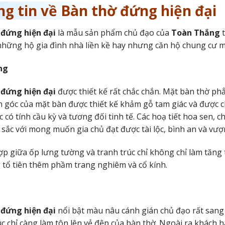
g tin về Bàn thờ đứng hiện đại
 đứng hiện đại
là mẫu sản phẩm chủ đạo của
Toàn Thắng
t
những hộ gia đình nhà liền kề hay nhưng căn hộ chung cư m
ng
 đứng hiện đại
được thiết kế rất chắc chắn. Mặt bàn thờ phẳ
n góc của mặt bàn được thiết kế khảm gỗ tam giác và được ch
c có tính cầu kỳ và tương đối tinh tế. Các hoạ tiết hoa sen
 sắc với mong muốn gia chủ đạt được tài lộc, bình an và vượ
ợp giữa ốp lưng tường và tranh trúc chỉ không chỉ làm tăn
 tổ tiên thêm phầm trang nghiêm và cổ kính.
 đứng hiện đại
nổi bật màu nâu cánh gián chủ đạo rất sang
úc chỉ càng làm tôn lên vẻ đệp của bàn thờ. Ngoài ra khách 