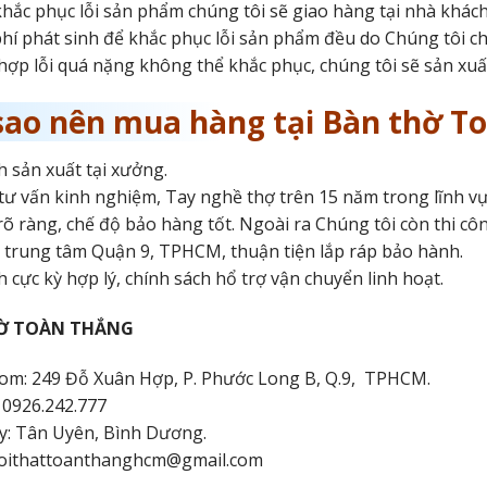
khắc phục lỗi sản phẩm chúng tôi sẽ giao hàng tại nhà khác
phí phát sinh để khắc phục lỗi sản phẩm đều do Chúng tôi ch
ợp lỗi quá nặng không thể khắc phục, chúng tôi sẽ sản xu
 sao nên mua hàng tại Bàn thờ T
h sản xuất tại xưởng.
tư vấn kinh nghiệm, Tay nghề thợ trên 15 năm trong lĩnh vực 
rõ ràng, chế độ bảo hàng tốt. Ngoài ra Chúng tôi còn thi cô
 trung tâm Quận 9, TPHCM, thuận tiện lắp ráp bảo hành.
h cực kỳ hợp lý, chính sách hổ trợ vận chuyển linh hoạt.
Ờ TOÀN THẮNG
m: 249 Đỗ Xuân Hợp, P. Phước Long B, Q.9, TPHCM.
: 0926.242.777
y: Tân Uyên, Bình Dương.
 noithattoanthanghcm@gmail.com