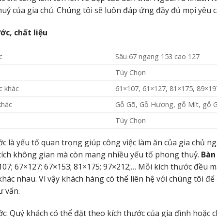
uỷ của gia chủ. Chúng tôi sẽ luôn đáp ứng đầy đủ mọi yêu 
ớc, chất liệu
c
Sâu 67 ngang 153 cao 127
Tùy Chọn
c khác
61×107, 61×127, 81×175, 89×19
khác
Gỗ Gõ, Gỗ Hương, gỗ Mít, gỗ 
Tùy Chọn
ớc là yếu tố quan trọng giúp công việc làm ăn của gia chủ n
 tích không gian mà còn mang nhiều yếu tố phong thuỷ.
Bàn
07; 67×127; 67×153; 81×175; 97×212;… Mỗi kích thước đều 
 khác nhau. Vì vậy khách hàng có thể liên hệ với chúng tôi 
ư vấn.
ớc: Quý khách có thể đặt theo kích thước của gia đình hoặc c