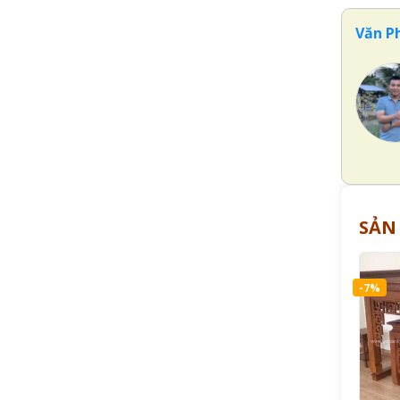
Văn P
SẢN
-7%