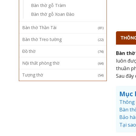
Bàn thờ gỗ Tràm
Bàn thờ gỗ Xoan Đào
Bàn thờ Thần Tài
(81)
THÔNG 
Bàn thờ Treo tường
(22)
Đồ thờ
(74)
Bàn thờ
luôn đượ
Nội thất phòng thờ
(64)
thuần ph
Tượng thờ
Sau đây 
(54)
Mục 
Thông 
Bàn th
Bảo hà
Tại sa