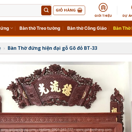
GIỎ HÀNG
GIỚI THIỆU
DỰ Á
đứng
Bàn thờ Treo tường
Bàn thờ Công Giáo
Bàn Thờ
e
›
Bàn Thờ đứng hiện đại gỗ Gõ đỏ BT-33