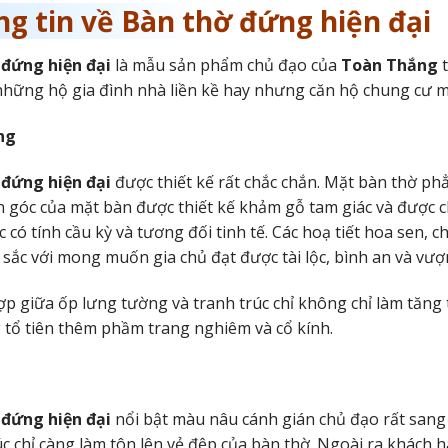
g tin về Bàn thờ đứng hiện đại
 đứng hiện đại
là mẫu sản phẩm chủ đạo của
Toàn Thắng
t
những hộ gia đình nhà liền kề hay nhưng căn hộ chung cư m
ng
 đứng hiện đại
được thiết kế rất chắc chắn. Mặt bàn thờ phẳ
n góc của mặt bàn được thiết kế khảm gỗ tam giác và được ch
c có tính cầu kỳ và tương đối tinh tế. Các hoạ tiết hoa sen
 sắc với mong muốn gia chủ đạt được tài lộc, bình an và vượ
ợp giữa ốp lưng tường và tranh trúc chỉ không chỉ làm tăn
 tổ tiên thêm phầm trang nghiêm và cổ kính.
 đứng hiện đại
nổi bật màu nâu cánh gián chủ đạo rất sang
úc chỉ càng làm tôn lên vẻ đệp của bàn thờ. Ngoài ra khách 