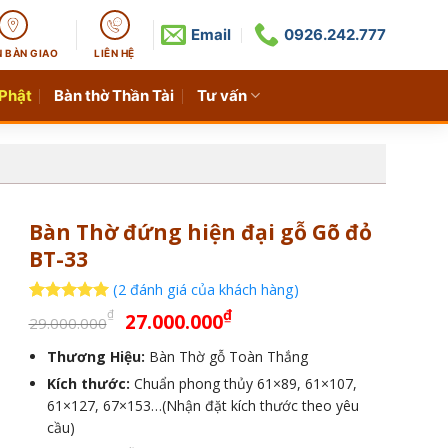
Email
0926.242.777
N BÀN GIAO
LIÊN HỆ
 Phật
Bàn thờ Thần Tài
Tư vấn
Bàn Thờ đứng hiện đại gỗ Gõ đỏ
BT-33
(
2
đánh giá của khách hàng)
Giá
Giá
5
2
trên 5
₫
₫
27.000.000
29.000.000
dựa trên
gốc
hiện
đánh giá
Thương Hiệu:
Bàn Thờ gỗ Toàn Thắng
là:
tại
Kích thước:
29.000.000₫.
Chuẩn phong thủy 61×89, 61×107,
là:
61×127, 67×153…(Nhận đặt kích thước theo yêu
27.000.000₫.
cầu)