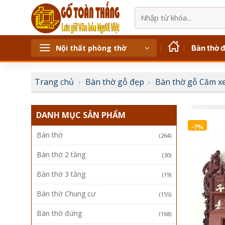
Bỏ
Tìm
qua
kiếm:
nội
dung
Bàn thờ 
Nội thất phòng thờ
Trang chủ
›
Bàn thờ gỗ đẹp
›
Bàn thờ gỗ Căm x
DANH MỤC SẢN PHẨM
-7%
Bàn thờ
(264)
Bàn thờ 2 tầng
(30)
Bàn thờ 3 tầng
(19)
Bàn thờ Chung cư
(155)
Bàn thờ đứng
(168)