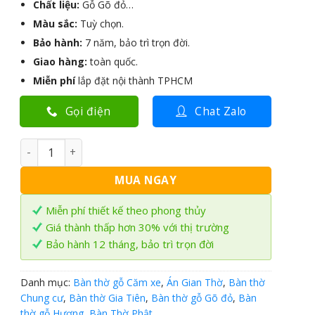
Chất liệu:
Gỗ Gõ đỏ…
Màu sắc:
Tuỳ chọn.
Bảo hành:
7 năm, bảo trì trọn đời.
Giao hàng:
toàn quốc.
Miễn phí
lắp đặt nội thành TPHCM
Gọi điện
Chat Zalo
Bàn Thờ đứng hiện đại gỗ Gõ đỏ BT-33 số lượng
MUA NGAY
Miễn phí thiết kế theo phong thủy
Giá thành thấp hơn 30% với thị trường
Bảo hành 12 tháng, bảo trì trọn đời
Danh mục:
Bàn thờ gỗ Căm xe
,
Án Gian Thờ
,
Bàn thờ
Chung cư
,
Bàn thờ Gia Tiên
,
Bàn thờ gỗ Gõ đỏ
,
Bàn
thờ gỗ Hương
,
Bàn Thờ Phật