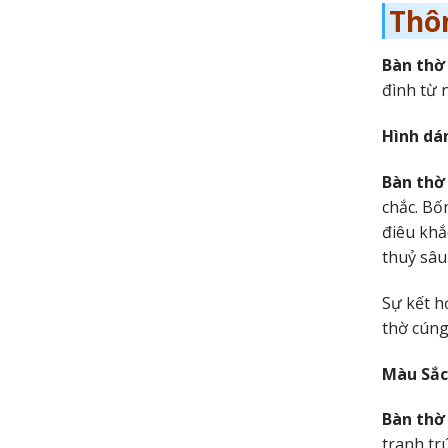
Thôn
Bàn thờ
đình từ 
Hình dá
Bàn thờ
chắc. Bố
điêu khắ
thuỷ sâu
Sự kết h
thờ cúng
Màu Sắc
Bàn thờ
tranh tr