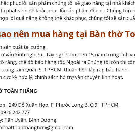
khắc phục lỗi sản phẩm chúng tôi sẽ giao hàng tại nhà khác
phí phát sinh để khắc phục lỗi sản phẩm đều do Chúng tôi ch
ợp lỗi quá nặng không thể khắc phục, chúng tôi sẽ sản xu
 sao nên mua hàng tại Bàn thờ T
h sản xuất tại xưởng.
tư vấn kinh nghiệm, Tay nghề thợ trên 15 năm trong lĩnh vực 
rõ ràng, chế độ bảo hàng tốt. Ngoài ra Chúng tôi còn thi cô
 trung tâm Quận 9, TPHCM, thuận tiện lắp ráp bảo hành.
h cực kỳ hợp lý, chính sách hổ trợ vận chuyển linh hoạt.
Ờ TOÀN THẮNG
m: 249 Đỗ Xuân Hợp, P. Phước Long B, Q.9, TPHCM.
: 0926.242.777
y: Tân Uyên, Bình Dương.
 noithattoanthanghcm@gmail.com