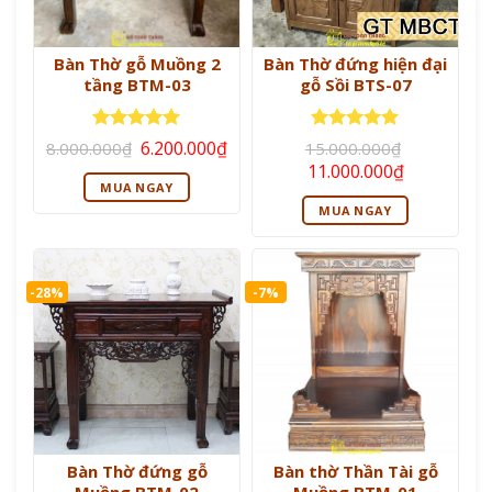
Bàn Thờ gỗ Muồng 2
Bàn Thờ đứng hiện đại
tầng BTM-03
gỗ Sồi BTS-07
Giá
Giá
Được xếp
Được xếp
6.200.000
₫
8.000.000
₫
15.000.000
₫
gốc
hiện
hạng
5
5
hạng
5
5
Giá
Giá
11.000.000
₫
là:
tại
sao
sao
gốc
hiện
MUA NGAY
8.000.000₫.
là:
là:
tại
6.200.000₫.
MUA NGAY
15.000.000₫.
là:
11.000.000
-28%
-7%
Bàn Thờ đứng gỗ
Bàn thờ Thần Tài gỗ