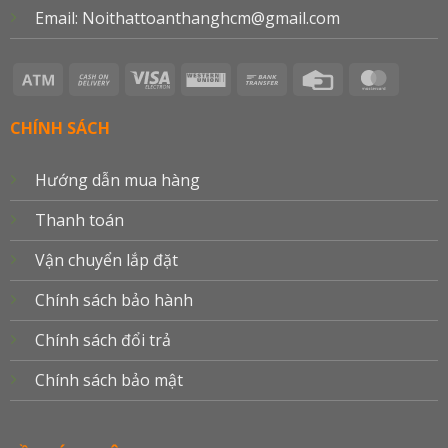
Email: Noithattoanthanghcm@gmail.com
Atm
Cash
Visa
Western
Bank
Credit
Master
On
Electron
Union
Transfer
Card
Delivery
CHÍNH SÁCH
Hướng dẫn mua hàng
Thanh toán
Vận chuyển lắp đặt
Chính sách bảo hành
Chính sách đổi trả
Chính sách bảo mật