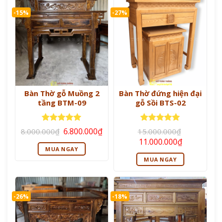
-15%
-27%
Bàn Thờ gỗ Muồng 2
Bàn Thờ đứng hiện đại
tầng BTM-09
gỗ Sồi BTS-02
Giá
Giá
Được xếp
Được xếp
6.800.000
₫
8.000.000
₫
15.000.000
₫
gốc
hiện
hạng
5
5
hạng
5
5
Giá
Giá
11.000.000
₫
là:
tại
sao
sao
gốc
hiện
MUA NGAY
8.000.000₫.
là:
là:
tại
6.800.000₫.
MUA NGAY
15.000.000₫.
là:
11.000.000
-26%
-18%