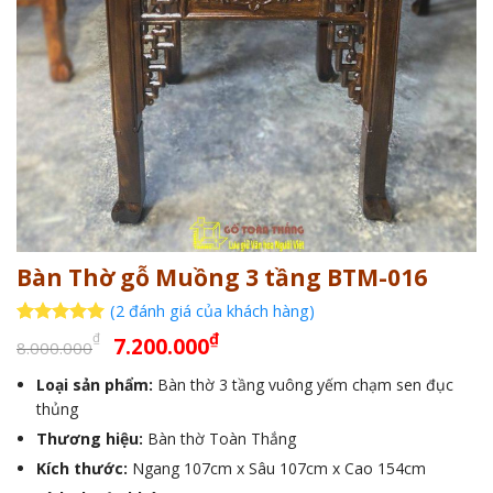
Bàn Thờ gỗ Muồng 3 tầng BTM-016
(
2
đánh giá của khách hàng)
Giá
Giá
5
2
trên 5
₫
₫
7.200.000
8.000.000
dựa trên
gốc
hiện
đánh giá
Loại sản phẩm:
Bàn thờ 3 tầng vuông yếm chạm sen đục
là:
tại
thủng
8.000.000₫.
là:
Thương hiệu:
Bàn thờ Toàn Thắng
7.200.000₫.
Kích thước:
Ngang 107cm x Sâu 107cm x Cao 154cm