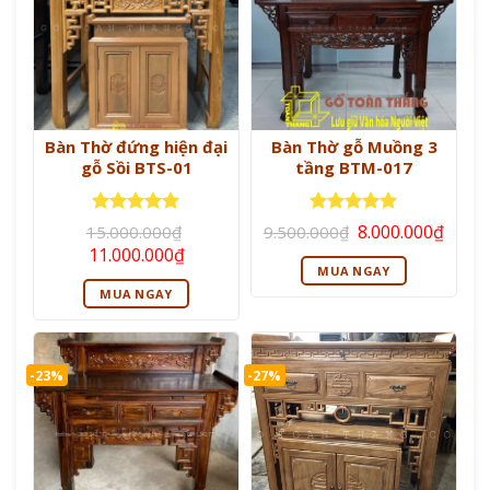
Bàn Thờ đứng hiện đại
Bàn Thờ gỗ Muồng 3
gỗ Sồi BTS-01
tầng BTM-017
Giá
Giá
Được xếp
Được xếp
8.000.000
₫
15.000.000
₫
9.500.000
₫
gốc
hiện
hạng
5
5
hạng
5
5
Giá
Giá
11.000.000
₫
là:
tại
sao
sao
gốc
hiện
MUA NGAY
9.500.000₫.
là:
là:
tại
8.000
MUA NGAY
15.000.000₫.
là:
11.000.000₫.
-23%
-27%