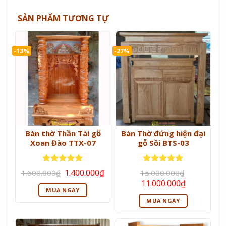
SẢN PHẨM TƯƠNG TỰ
-13%
-27%
Bàn thờ Thần Tài gỗ
Bàn Thờ đứng hiện đại
Xoan Đào TTX-07
gỗ Sồi BTS-03
Giá
Giá
Được xếp
Được xếp
1.400.000
₫
1.600.000
₫
15.000.000
₫
gốc
hiện
hạng
5
5
hạng
5
5
Giá
Giá
11.000.000
₫
là:
tại
sao
sao
gốc
hiện
MUA NGAY
1.600.000₫.
là:
là:
tại
1.400.000₫.
MUA NGAY
15.000.000₫.
là:
11.000.000