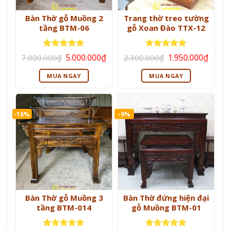
Bàn Thờ gỗ Muồng 2
Trang thờ treo tường
tầng BTM-06
gỗ Xoan Đào TTX-12
Giá
Giá
Giá
Giá
Được xếp
Được xếp
5.000.000
₫
1.950.000
₫
7.000.000
₫
2.300.000
₫
gốc
hiện
gốc
hiện
hạng
5
5
hạng
5
5
là:
tại
là:
tại
sao
sao
MUA NGAY
MUA NGAY
7.000.000₫.
là:
2.300.000₫.
là:
5.000.000₫.
1.950
-16%
-9%
Bàn Thờ gỗ Muồng 3
Bàn Thờ đứng hiện đại
tầng BTM-014
gỗ Muồng BTM-01