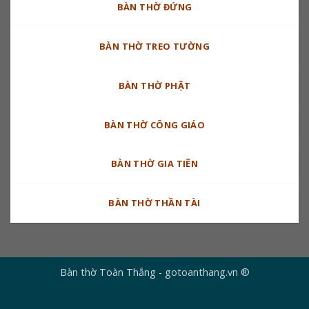
BÀN THỜ ĐỨNG
BÀN THỜ TREO TƯỜNG
BÀN THỜ PHẬT
BÀN THỜ CÔNG GIÁO
BÀN THỜ GIA TIÊN
BÀN THỜ THẦN TÀI
Bàn thờ Toàn Thắng - gotoanthang.vn ®