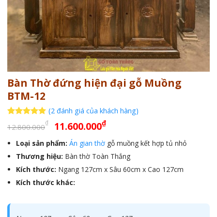
Bàn Thờ đứng hiện đại gỗ Muồng
BTM-12
(
2
đánh giá của khách hàng)
Giá
Giá
5
2
trên 5
₫
₫
11.600.000
12.800.000
dựa trên
gốc
hiện
đánh giá
Loại sản phẩm:
Án gian thờ
gỗ muồng kết hợp tủ nhỏ
là:
tại
Thương hiệu:
12.800.000₫.
Bàn thờ Toàn Thắng
là:
11.600.000₫.
Kích thước:
Ngang 127cm x Sâu 60cm x Cao 127cm
Kích thước khác: