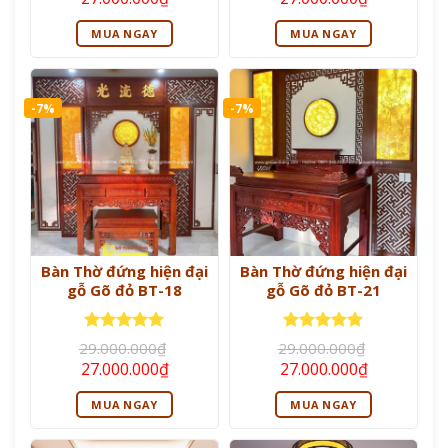
sao
sao
gốc
hiện
gốc
hiện
là:
tại
là:
tại
MUA NGAY
MUA NGAY
29.000.000₫.
là:
29.000.000₫.
là:
27.000.000₫.
27.000.000
-7%
-7%
Bàn Thờ đứng hiện đại
Bàn Thờ đứng hiện đại
gỗ Gõ đỏ BT-18
gỗ Gõ đỏ BT-21
Được xếp
Được xếp
29.000.000
₫
29.000.000
₫
hạng
5
5
hạng
5
5
Giá
Giá
Giá
Giá
27.000.000
₫
27.000.000
₫
sao
sao
gốc
hiện
gốc
hiện
là:
tại
là:
tại
MUA NGAY
MUA NGAY
29.000.000₫.
là:
29.000.000₫.
là:
27.000.000₫.
27.000.000