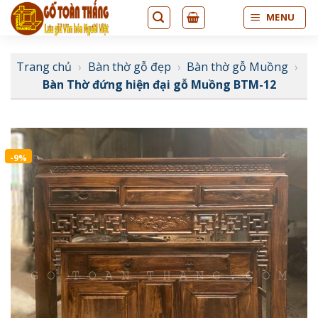
Bỏ
MENU
qua
nội
dung
Trang chủ
›
Bàn thờ gỗ đẹp
›
Bàn thờ gỗ Muồng
›
Bàn Thờ đứng hiện đại gỗ Muồng BTM-12
-9%