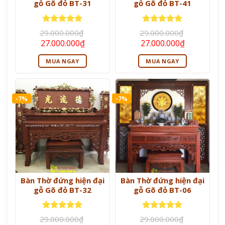
gỗ Gõ đỏ BT-31
gỗ Gõ đỏ BT-41
Được xếp
Được xếp
29.000.000
₫
29.000.000
₫
hạng
5
5
hạng
5
5
Giá
Giá
Giá
Giá
27.000.000
₫
27.000.000
₫
sao
sao
gốc
hiện
gốc
hiện
là:
tại
là:
tại
MUA NGAY
MUA NGAY
29.000.000₫.
là:
29.000.000₫.
là:
27.000.000₫.
27.000.000
-7%
-7%
Bàn Thờ đứng hiện đại
Bàn Thờ đứng hiện đại
gỗ Gõ đỏ BT-32
gỗ Gõ đỏ BT-06
Được xếp
Được xếp
29.000.000
₫
29.000.000
₫
hạng
5
5
hạng
5
5