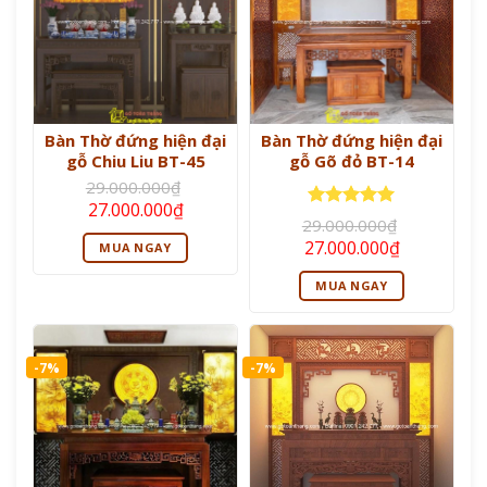
Bàn Thờ đứng hiện đại
Bàn Thờ đứng hiện đại
gỗ Chiu Liu BT-45
gỗ Gõ đỏ BT-14
29.000.000
₫
Giá
Giá
27.000.000
₫
gốc
hiện
Được xếp
29.000.000
₫
là:
tại
hạng
5
5
Giá
Giá
27.000.000
₫
MUA NGAY
29.000.000₫.
là:
sao
gốc
hiện
27.000.000₫.
là:
tại
MUA NGAY
29.000.000₫.
là:
27.000.000
-7%
-7%