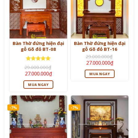
Bàn Thờ đứng hiện đại
Bàn Thờ đứng hiện đại
gỗ Gõ đỏ BT-08
gỗ Gõ đỏ BT-16
29.000.000
₫
Giá
Giá
27.000.000
₫
Được xếp
gốc
hiện
29.000.000
₫
là:
tại
hạng
5
5
Giá
Giá
27.000.000
₫
MUA NGAY
29.000.000₫.
là:
sao
gốc
hiện
27.000.000
là:
tại
MUA NGAY
29.000.000₫.
là:
27.000.000₫.
-7%
-7%