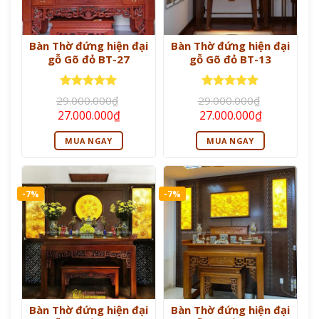
Bàn Thờ đứng hiện đại
Bàn Thờ đứng hiện đại
gỗ Gõ đỏ BT-27
gỗ Gõ đỏ BT-13
Được xếp
Được xếp
29.000.000
₫
29.000.000
₫
hạng
5
5
hạng
5
5
Giá
Giá
Giá
Giá
27.000.000
₫
27.000.000
₫
sao
sao
gốc
hiện
gốc
hiện
là:
tại
là:
tại
MUA NGAY
MUA NGAY
29.000.000₫.
là:
29.000.000₫.
là:
27.000.000₫.
27.000.000
-7%
-7%
Bàn Thờ đứng hiện đại
Bàn Thờ đứng hiện đại