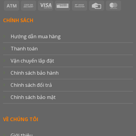
Atm
Cash
Visa
Western
Bank
Credit
Master
On
Electron
Union
Transfer
Card
Delivery
CHÍNH SÁCH
Hướng dẫn mua hàng
Thanh toán
Vận chuyển lắp đặt
Chính sách bảo hành
Chính sách đổi trả
Chính sách bảo mật
VỀ CHÚNG TÔI
Giới thiệu