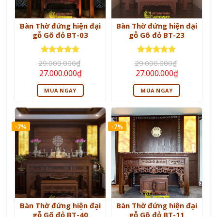
Bàn Thờ đứng hiện đại
Bàn Thờ đứng hiện đại
gỗ Gõ đỏ BT-03
gỗ Gõ đỏ BT-23
Được xếp
Được xếp
29.000.000
₫
29.000.000
₫
hạng
5
5
hạng
5
5
Giá
Giá
Giá
Giá
27.000.000
₫
27.000.000
₫
sao
sao
gốc
hiện
gốc
hiện
là:
tại
là:
tại
MUA NGAY
MUA NGAY
29.000.000₫.
là:
29.000.000₫.
là:
27.000.000₫.
27.000.000
-7%
-7%
Bàn Thờ đứng hiện đại
Bàn Thờ đứng hiện đại
gỗ Gõ đỏ BT-40
gỗ Gõ đỏ BT-11