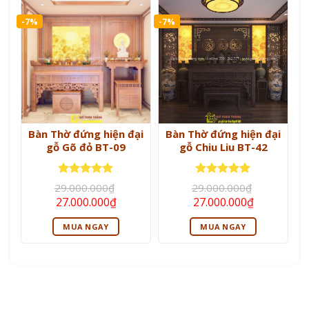
-7%
-7%
Bàn Thờ đứng hiện đại
Bàn Thờ đứng hiện đại
gỗ Gõ đỏ BT-09
gỗ Chiu Liu BT-42
Được xếp
Được xếp
29.000.000
₫
29.000.000
₫
hạng
5
5
hạng
5
5
Giá
Giá
Giá
Giá
27.000.000
₫
27.000.000
₫
sao
sao
gốc
hiện
gốc
hiện
là:
tại
là:
tại
MUA NGAY
MUA NGAY
29.000.000₫.
là:
29.000.000₫.
là:
27.000.000₫.
27.000.000