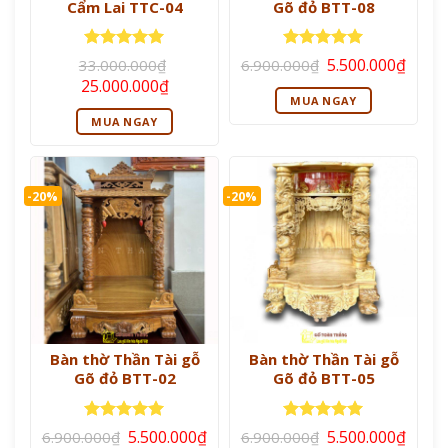
Cẩm Lai TTC-04
Gõ đỏ BTT-08
Giá
Giá
Được xếp
Được xếp
5.500.000
₫
33.000.000
₫
6.900.000
₫
gốc
hiện
hạng
5
5
hạng
5
5
Giá
Giá
25.000.000
₫
là:
tại
sao
sao
gốc
hiện
MUA NGAY
6.900.000₫.
là:
là:
tại
5.500
MUA NGAY
33.000.000₫.
là:
25.000.000₫.
-20%
-20%
Bàn thờ Thần Tài gỗ
Bàn thờ Thần Tài gỗ
Gõ đỏ BTT-02
Gõ đỏ BTT-05
Giá
Giá
Giá
Giá
Được xếp
Được xếp
5.500.000
₫
5.500.000
₫
6.900.000
₫
6.900.000
₫
gốc
hiện
gốc
hiện
hạng
5
5
hạng
5
5