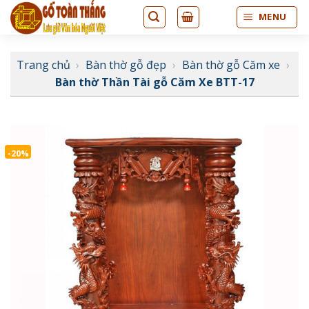
Bỏ
MENU
qua
nội
dung
Trang chủ
›
Bàn thờ gỗ đẹp
›
Bàn thờ gỗ Căm xe
›
Bàn thờ Thần Tài gỗ Căm Xe BTT-17
-20%