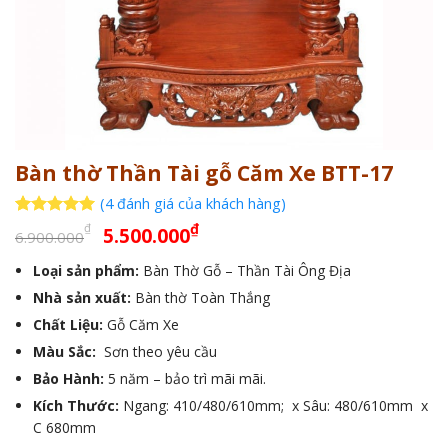
Bàn thờ Thần Tài gỗ Căm Xe BTT-17
(
4
đánh giá của khách hàng)
Giá
Giá
5
4
trên 5
₫
₫
5.500.000
6.900.000
dựa trên
gốc
hiện
đánh giá
Loại sản phẩm:
Bàn Thờ Gỗ – Thần Tài Ông Địa
là:
tại
Nhà sản xuất:
6.900.000₫.
Bàn thờ Toàn Thắng
là:
5.500.000₫.
Chất Liệu:
Gỗ Căm Xe
Màu Sắc:
Sơn theo yêu cầu
Bảo Hành:
5 năm – bảo trì mãi mãi.
Kích Thước:
Ngang: 410/480/610mm; x Sâu: 480/610mm x
C 680mm