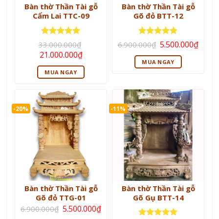
Bàn thờ Thần Tài gỗ
Bàn thờ Thần Tài gỗ
Cẩm Lai TTC-09
Gõ đỏ BTT-12
Giá
Giá
Được xếp
Được xếp
5.500.000
₫
33.000.000
₫
6.900.000
₫
gốc
hiện
hạng
5
5
hạng
5
5
Giá
Giá
21.000.000
₫
là:
tại
sao
sao
gốc
hiện
MUA NGAY
6.900.000₫.
là:
là:
tại
5.500
MUA NGAY
33.000.000₫.
là:
21.000.000₫.
-20%
-11%
Bàn thờ Thần Tài gỗ
Bàn thờ Thần Tài gỗ
Gõ đỏ TTG-01
Gõ Gụ BTT-14
Giá
Giá
5.500.000
₫
6.900.000
₫
gốc
hiện