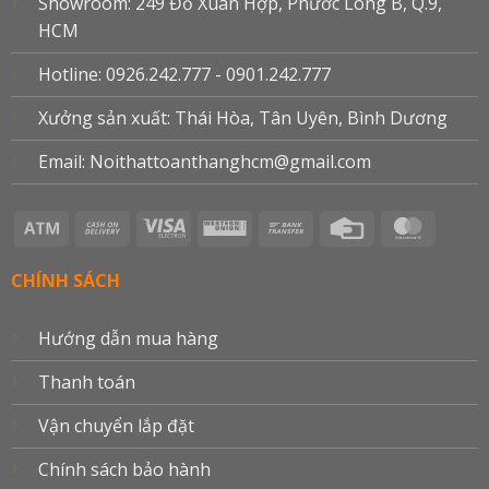
Showroom: 249 Đỗ Xuân Hợp, Phước Long B, Q.9,
HCM
Hotline: 0926.242.777 - 0901.242.777
Xưởng sản xuất: Thái Hòa, Tân Uyên, Bình Dương
Email: Noithattoanthanghcm@gmail.com
Atm
Cash
Visa
Western
Bank
Credit
Master
On
Electron
Union
Transfer
Card
Delivery
CHÍNH SÁCH
Hướng dẫn mua hàng
Thanh toán
Vận chuyển lắp đặt
Chính sách bảo hành