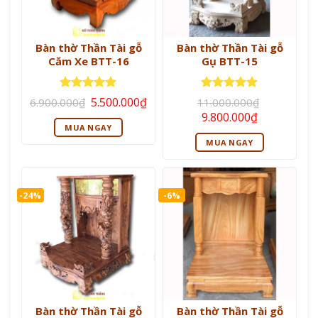
Bàn thờ Thần Tài gỗ
Bàn thờ Thần Tài gỗ
Căm Xe BTT-16
Gụ BTT-15
Giá
Giá
Được xếp
Được xếp
5.500.000
₫
6.900.000
₫
11.000.000
₫
gốc
hiện
hạng
5
5
hạng
5
5
Giá
Giá
9.800.000
₫
là:
tại
sao
sao
gốc
hiện
MUA NGAY
6.900.000₫.
là:
là:
tại
5.500.000₫.
MUA NGAY
11.000.000₫.
là:
9.800.000₫.
-24%
-6%
Bàn thờ Thần Tài gỗ
Bàn thờ Thần Tài gỗ