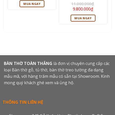
là:
tại
Được xếp
11.000.000
₫
MUA NGAY
6.900.000₫.
là:
hạng
5
5
Giá
Giá
9.800.000
₫
5.500.000₫.
sao
gốc
hiện
là:
tại
MUA NGAY
11.000.000₫.
là:
9.800.000₫.
BÀN THỜ TOÀN THẮNG
là đơn vị chuyên cung cấp các
loại Bàn thờ gỗ, tủ thờ, bàn thờ treo tường đa dạng
mẫu mã, với hàng trăm mẫu có sẵn tại Showroom. Kinh
mong quý khách ghé xem và ủng hộ.
THÔNG TIN LIÊN HỆ