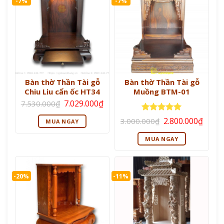
-7%
-7%
Bàn thờ Thần Tài gỗ
Bàn thờ Thần Tài gỗ
Chiu Liu cẩn ốc HT34
Muồng BTM-01
Giá
Giá
7.029.000
₫
7.530.000
₫
gốc
hiện
là:
tại
Giá
Giá
Được xếp
2.800.000
₫
3.000.000
₫
MUA NGAY
7.530.000₫.
là:
gốc
hiện
hạng
5
5
7.029.000₫.
là:
tại
sao
MUA NGAY
3.000.000₫.
là:
2.800
-20%
-11%