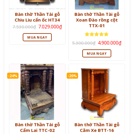
Bàn thờ Thần Tài gỗ
Bàn thờ Thần Tài gỗ
Chiu Liu cẩn ốc HT34
Xoan Đào rồng cột
TTX-01
Giá
Giá
7.029.000
₫
7.530.000
₫
gốc
hiện
là:
tại
MUA NGAY
7.530.000₫.
là:
Giá
Giá
Được xếp
4.900.000
₫
5.300.000
₫
7.029.000₫.
gốc
hiện
hạng
5
5
là:
tại
sao
MUA NGAY
5.300.000₫.
là:
4.900
-24%
-20%
Bàn thờ Thần Tài gỗ
Bàn thờ Thần Tài gỗ
Cẩm Lai TTC-02
Căm Xe BTT-16