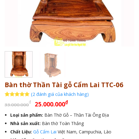
Bàn thờ Thần Tài gỗ Cẩm Lai TTC-06
(
2
đánh giá của khách hàng)
Giá
Giá
5
2
trên 5
₫
₫
25.000.000
33.000.000
dựa trên
gốc
hiện
đánh giá
Loại sản phẩm:
Bàn Thờ Gỗ – Thần Tài Ông Địa
là:
tại
Nhà sản xuất:
33.000.000₫.
Bàn thờ Toàn Thắng
là:
25.000.000₫.
Chất Liệu:
Gỗ Cẩm Lai
Việt Nam, Campuchia, Lào