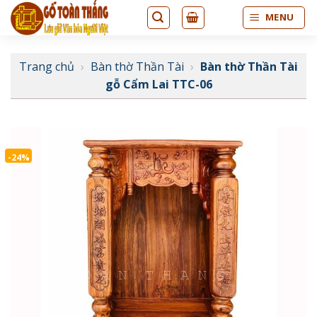
Bỏ
MENU
qua
nội
dung
Trang chủ
›
Bàn thờ Thần Tài
›
Bàn thờ Thần Tài
gỗ Cẩm Lai TTC-06
-24%