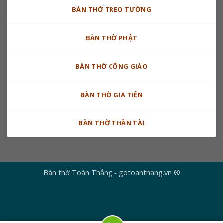
BÀN THỜ TREO TƯỜNG
BÀN THỜ PHẬT
BÀN THỜ CÔNG GIÁO
BÀN THỜ GIA TIÊN
BÀN THỜ THẦN TÀI
Bàn thờ Toàn Thắng - gotoanthang.vn ®