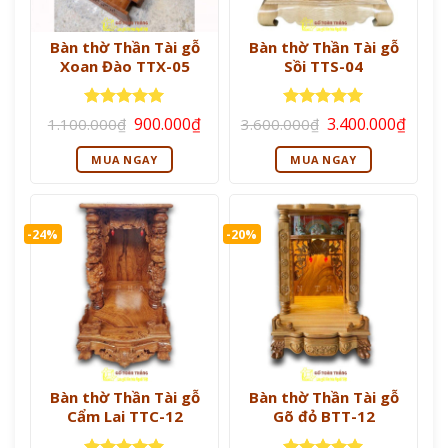
Bàn thờ Thần Tài gỗ
Bàn thờ Thần Tài gỗ
Xoan Đào TTX-05
Sồi TTS-04
Giá
Giá
Giá
Giá
Được xếp
Được xếp
900.000
₫
3.400.000
₫
1.100.000
₫
3.600.000
₫
gốc
hiện
gốc
hiện
hạng
5
5
hạng
5
5
là:
tại
là:
tại
sao
sao
MUA NGAY
MUA NGAY
1.100.000₫.
là:
3.600.000₫.
là:
900.000₫.
3.400
-24%
-20%
Bàn thờ Thần Tài gỗ
Bàn thờ Thần Tài gỗ
Cẩm Lai TTC-12
Gõ đỏ BTT-12