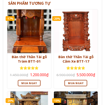
SẢN PHẨM TƯƠNG TỰ
-17%
-20%
Bàn thờ Thần Tài gỗ
Bàn thờ Thần Tài gỗ
Tràm BTT-01
Căm Xe BTT-17
Giá
Giá
Giá
Giá
Được xếp
Được xếp
1.200.000
₫
5.500.000
₫
1.450.000
₫
6.900.000
₫
gốc
hiện
gốc
hiện
hạng
5
5
hạng
5
5
là:
tại
là:
tại
sao
sao
MUA NGAY
MUA NGAY
1.450.000₫.
là:
6.900.000₫.
là:
1.200.000₫.
5.500
-20%
-10%