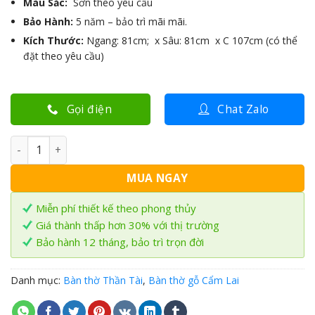
Màu Sắc:
Sơn theo yêu cầu
Bảo Hành:
5 năm – bảo trì mãi mãi.
Kích Thước:
Ngang: 81cm; x Sâu: 81cm x C 107cm (có thể
đặt theo yêu cầu)
Gọi điện
Chat Zalo
Bàn thờ Thần Tài gỗ Cẩm Lai TTC-06 số lượng
MUA NGAY
Miễn phí thiết kế theo phong thủy
Giá thành thấp hơn 30% với thị trường
Bảo hành 12 tháng, bảo trì trọn đời
Danh mục:
Bàn thờ Thần Tài
,
Bàn thờ gỗ Cẩm Lai