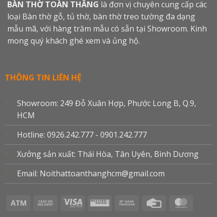
BÀN THỜ TOÀN THẮNG
là đơn vị chuyên cung cấp các
loại Bàn thờ gỗ, tủ thờ, bàn thờ treo tường đa dạng
mẫu mã, với hàng trăm mẫu có sẵn tại Showroom. Kinh
mong quý khách ghé xem và ủng hộ.
THÔNG TIN LIÊN HỆ
Showroom: 249 Đỗ Xuân Hợp, Phước Long B, Q.9,
HCM
Hotline: 0926.242.777 - 0901.242.777
Xưởng sản xuất: Thái Hòa, Tân Uyên, Bình Dương
Email: Noithattoanthanghcm@gmail.com
Atm
Cash
Visa
Western
Bank
Credit
Master
On
Electron
Union
Transfer
Card