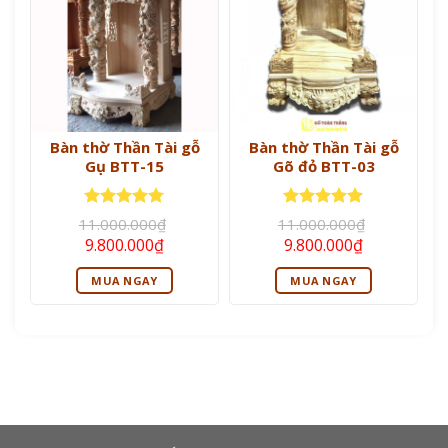
Bàn thờ Thần Tài gỗ
Bàn thờ Thần Tài gỗ
Gụ BTT-15
Gõ đỏ BTT-03
Được xếp
Được xếp
11.000.000
₫
11.000.000
₫
hạng
5
5
hạng
5
5
Giá
Giá
Giá
Giá
9.800.000
₫
9.800.000
₫
sao
sao
gốc
hiện
gốc
hiện
là:
tại
là:
tại
MUA NGAY
MUA NGAY
11.000.000₫.
là:
11.000.000₫.
là:
9.800.000₫.
9.800.000₫.