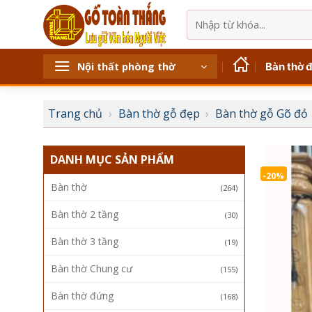
Bỏ
Tìm
qua
kiếm:
nội
dung
Bàn thờ 
Nội thất phòng thờ
Trang chủ
›
Bàn thờ gỗ đẹp
›
Bàn thờ gỗ Gõ đỏ
DANH MỤC SẢN PHẨM
-20%
Bàn thờ
(264)
Bàn thờ 2 tầng
(30)
Bàn thờ 3 tầng
(19)
Bàn thờ Chung cư
(155)
Bàn thờ đứng
(168)