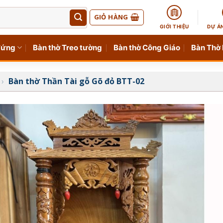
GIỎ HÀNG
GIỚI THIỆU
DỰ Á
đứng
Bàn thờ Treo tường
Bàn thờ Công Giáo
Bàn Thờ
›
Bàn thờ Thần Tài gỗ Gõ đỏ BTT-02