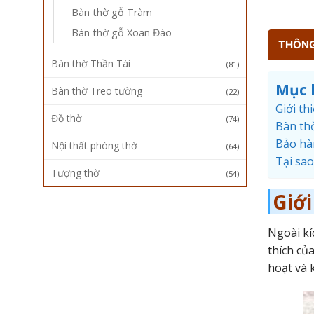
Bàn thờ gỗ Tràm
Bàn thờ gỗ Xoan Đào
THÔNG 
Bàn thờ Thần Tài
(81)
Mục 
Bàn thờ Treo tường
(22)
Giới th
Đồ thờ
(74)
Bàn th
Bảo hà
Nội thất phòng thờ
(64)
Tại sa
Tượng thờ
(54)
Giới
Ngoài kí
thích củ
hoạt và 