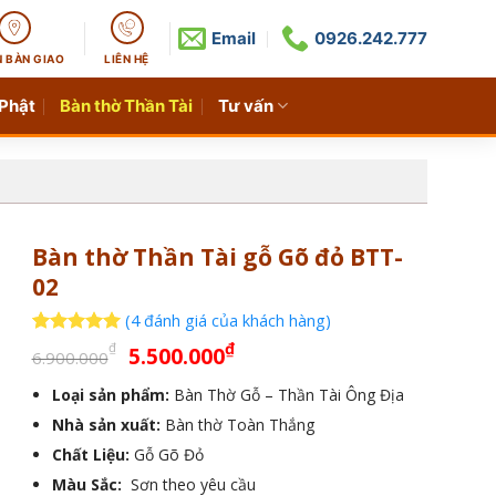
Email
0926.242.777
N BÀN GIAO
LIÊN HỆ
 Phật
Bàn thờ Thần Tài
Tư vấn
Bàn thờ Thần Tài gỗ Gõ đỏ BTT-
02
(
4
đánh giá của khách hàng)
Giá
Giá
5
4
trên 5
₫
₫
5.500.000
6.900.000
dựa trên
gốc
hiện
đánh giá
Loại sản phẩm:
Bàn Thờ Gỗ – Thần Tài Ông Địa
là:
tại
Nhà sản xuất:
6.900.000₫.
Bàn thờ Toàn Thắng
là:
5.500.000₫.
Chất Liệu:
Gỗ Gõ Đỏ
Màu Sắc:
Sơn theo yêu cầu