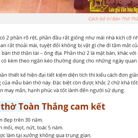
Cách bố trí Bàn Thờ Thầ
có 2 phần rõ rệt, phần đầu rất giống như mái nhà kích cỡ nhỏ
an rất thoải mái, tuyệt đối không bị vật gì che đi tầm mắt củ
c bàn thờ thần tài – ông địa. Phần thứ 2 là mặt bàn, khác v
 có kèm theo ngăn kéo thường dùng cho những ngày quan tr
ần thiết kế hiện đại tiết kiệm diện tích thì kiểu cách đơn gi
g của mẫu bàn thờ này. Đặc biệt còn được khắc 2 chữ khá tốt 
 may mắn, hạnh phúc và tốt lành đến người sử dụng.
 thờ Toàn Thắng cam kết
 đẹp trên 30 năm.
 mối, mọt, nứt, toác 5 năm.
c làm tại xưởng không qua trung gian.