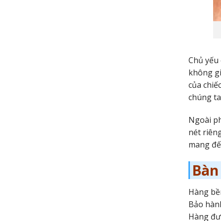
Chủ yếu 
không gi
của chiế
chúng ta
Ngoài ph
nét riên
mang đến
Bàn
Hàng bền
Bảo hành
Hàng đượ