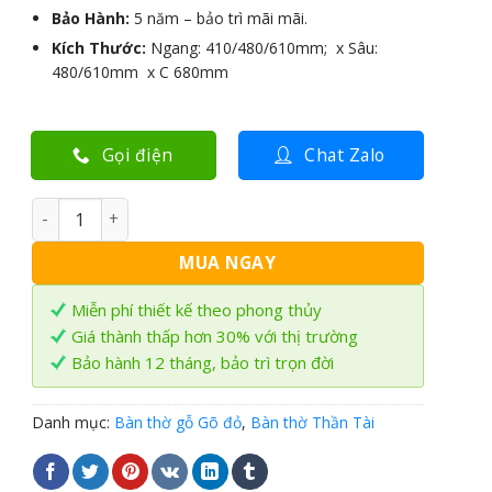
Bảo Hành:
5 năm – bảo trì mãi mãi.
Kích Thước:
Ngang: 410/480/610mm; x Sâu:
480/610mm x C 680mm
Gọi điện
Chat Zalo
Bàn thờ Thần Tài gỗ Gõ đỏ BTT-02 số lượng
MUA NGAY
Miễn phí thiết kế theo phong thủy
Giá thành thấp hơn 30% với thị trường
Bảo hành 12 tháng, bảo trì trọn đời
Danh mục:
Bàn thờ gỗ Gõ đỏ
,
Bàn thờ Thần Tài