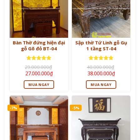
Bàn Thờ đứng hiện đại
Sập thờ Tứ Linh gỗ Gụ
gỗ Gõ đỏ BT-04
1 tầng ST-04
Được xếp
Được xếp
29.000.000
₫
40.000.000
₫
hạng
5
5
hạng
5
5
Giá
Giá
Giá
Giá
27.000.000
₫
38.000.000
₫
sao
sao
gốc
hiện
gốc
hiện
là:
tại
là:
tại
MUA NGAY
MUA NGAY
29.000.000₫.
là:
40.000.000₫.
là:
27.000.000₫.
38.000.000
-7%
-5%