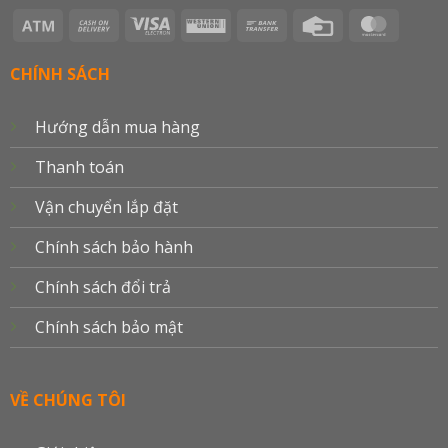
Atm
Cash
Visa
Western
Bank
Credit
Master
On
Electron
Union
Transfer
Card
Delivery
CHÍNH SÁCH
Hướng dẫn mua hàng
Thanh toán
Vận chuyển lắp đặt
Chính sách bảo hành
Chính sách đổi trả
Chính sách bảo mật
VỀ CHÚNG TÔI