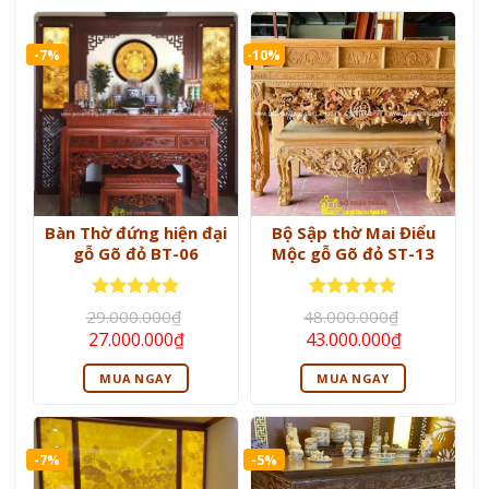
-7%
-10%
Bàn Thờ đứng hiện đại
Bộ Sập thờ Mai Điểu
gỗ Gõ đỏ BT-06
Mộc gỗ Gõ đỏ ST-13
Được xếp
Được xếp
29.000.000
₫
48.000.000
₫
hạng
5
5
hạng
5
5
Giá
Giá
Giá
Giá
27.000.000
₫
43.000.000
₫
sao
sao
gốc
hiện
gốc
hiện
là:
tại
là:
tại
MUA NGAY
MUA NGAY
29.000.000₫.
là:
48.000.000₫.
là:
27.000.000₫.
43.000.000
-7%
-5%