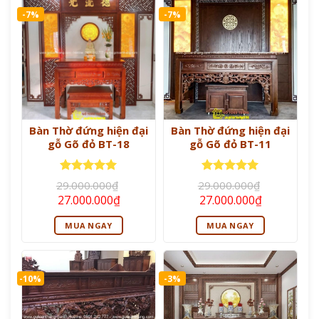
-7%
-7%
Bàn Thờ đứng hiện đại
Bàn Thờ đứng hiện đại
gỗ Gõ đỏ BT-18
gỗ Gõ đỏ BT-11
Được xếp
Được xếp
29.000.000
₫
29.000.000
₫
hạng
5
5
hạng
5
5
Giá
Giá
Giá
Giá
27.000.000
₫
27.000.000
₫
sao
sao
gốc
hiện
gốc
hiện
là:
tại
là:
tại
MUA NGAY
MUA NGAY
29.000.000₫.
là:
29.000.000₫.
là:
27.000.000₫.
27.000.000
-10%
-3%