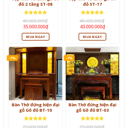
đỏ 2 tầng ST-08
đỏ ST-17
Được xếp
Được xếp
40.000.000
₫
48.000.000
₫
hạng
5
5
hạng
5
5
Giá
Giá
Giá
Giá
35.000.000
₫
43.000.000
₫
sao
sao
gốc
hiện
gốc
hiện
là:
tại
là:
tại
MUA NGAY
MUA NGAY
40.000.000₫.
là:
48.000.000₫.
là:
35.000.000₫.
43.000.000
-7%
-7%
Bàn Thờ đứng hiện đại
Bàn Thờ đứng hiện đại
gỗ Gõ đỏ BT-10
gỗ Gõ đỏ BT-03
Được xếp
Được xếp
29.000.000
₫
29.000.000
₫