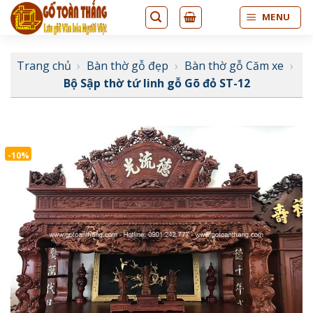
Bỏ
MENU
qua
nội
dung
Trang chủ
›
Bàn thờ gỗ đẹp
›
Bàn thờ gỗ Căm xe
›
Bộ Sập thờ tứ linh gỗ Gõ đỏ ST-12
-10%