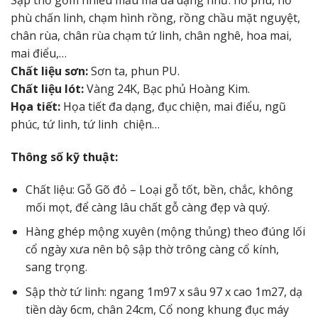
Sập thờ gồm nhiều mẫu mã đa dạng như: hổ phù, hổ
phù chấn linh, chạm hình rồng, rồng chầu mặt nguyệt,
chân rùa, chân rùa chạm tứ linh, chân nghê, hoa mai,
mai điểu,…
Chất liệu sơn:
Sơn ta, phun PU.
Chất liệu lót:
Vàng 24K, Bạc phủ Hoàng Kim.
Họa tiết:
Họa tiết đa dạng, đục chiện, mai điểu, ngũ
phúc, tứ linh, tứ linh chiện…
Thông số kỹ thuật:
Chất liệu: Gỗ Gõ đỏ – Loại gỗ tốt, bền, chắc, không
mối mọt, để càng lâu chất gỗ càng đẹp và quý.
Hàng ghép mộng xuyên (mộng thủng) theo đúng lối
cổ ngày xưa nên bộ sập thờ trông càng cổ kính,
sang trọng.
Sập thờ tứ linh: ngang 1m97 x sâu 97 x cao 1m27, dạ
tiền dày 6cm, chân 24cm, Cổ nong khung đục máy