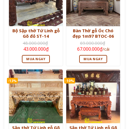
Bộ Sập thờ Tứ Linh gỗ
Bàn Thờ gỗ Óc Chó
Gõ đỏ ST-14
đẹp 1m97 BTOC-06
48.000.000
₫
69.000.000
₫
Giá
Giá
Giá
Giá
43.000.000
₫
67.000.000
₫
/cái
gốc
hiện
gốc
hiện
là:
tại
là:
tại
MUA NGAY
MUA NGAY
48.000.000₫.
là:
69.000.000₫.
là:
43.000.000₫.
67.000.000₫.
-13%
-10%
Sập thờ Tứ Linh gỗ Gõ
Sập thờ Tứ Linh gỗ Gõ