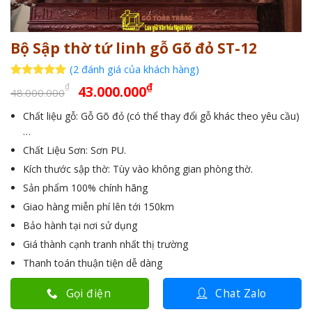
Bộ Sập thờ tứ linh gỗ Gõ đỏ ST-12
(
2
đánh giá của khách hàng)
Giá
Giá
5
2
trên 5
₫
₫
43.000.000
48.000.000
dựa trên
gốc
hiện
đánh giá
Chất liệu gỗ: Gỗ Gõ đỏ (có thể thay đổi gỗ khác theo yêu cầu)
là:
tại
…
48.000.000₫.
là:
Chất Liệu Sơn: Sơn PU.
43.000.000₫.
Kích thước sập thờ: Tùy vào không gian phòng thờ.
Sản phẩm 100% chính hãng
Giao hàng miễn phí lên tới 150km
Bảo hành tại nơi sử dụng
Giá thành cạnh tranh nhất thị trường
Thanh toán thuận tiện dễ dàng
Gọi điện
Chat Zalo