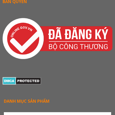
BẢN QUYỀN
DANH MỤC SẢN PHẨM