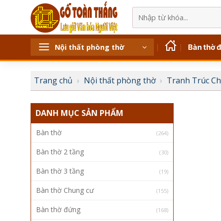
Bỏ
Tìm
qua
kiếm:
nội
dung
Bàn thờ 
Nội thất phòng thờ
Trang chủ
›
Nội thất phòng thờ
›
Tranh Trúc C
DANH MỤC SẢN PHẨM
Bàn thờ
(264)
Bàn thờ 2 tầng
(30)
Bàn thờ 3 tầng
(19)
Bàn thờ Chung cư
(155)
Bàn thờ đứng
(168)