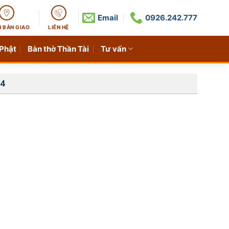
Email
0926.242.777
N BÀN GIAO
LIÊN HỆ
 Phật
Bàn thờ Thần Tài
Tư vấn
14