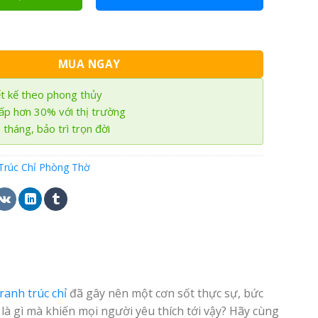
hào quang đầm Sen TTC-14 số lượng
MUA NGAY
ết kế theo phong thủy
hấp hơn 30% với thị trường
tháng, bảo trì trọn đời
Trúc Chỉ Phòng Thờ
tranh trúc chỉ
đã gây nên một cơn sốt thực sự, bức
là gì mà khiến mọi người yêu thích tới vậy? Hãy cùng