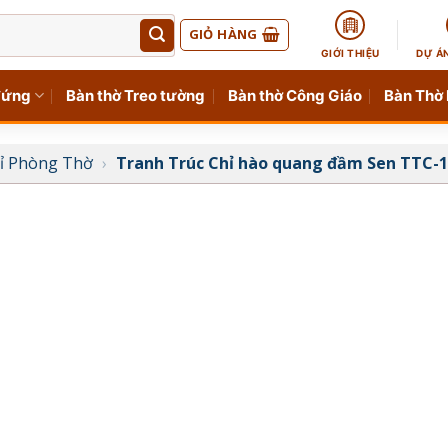
GIỎ HÀNG
GIỚI THIỆU
DỰ Á
đứng
Bàn thờ Treo tường
Bàn thờ Công Giáo
Bàn Thờ
hỉ Phòng Thờ
›
Tranh Trúc Chỉ hào quang đầm Sen TTC-