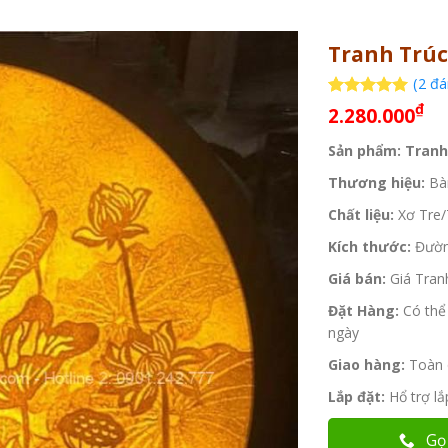
Tranh Trúc
(
2
đán
₫
5
2
trên 5
2.280.000
dựa trên
đánh giá
Sản phẩm: Tranh
Thương hiệu:
Bà
Chất liệu:
Xơ Tre/T
Kích thước:
Đườn
Giá bán:
Giá Tran
Đặt Hàng:
Có thể
ngày
Giao hàng:
Toàn 
Lắp đặt:
Hổ trợ l
Gọ