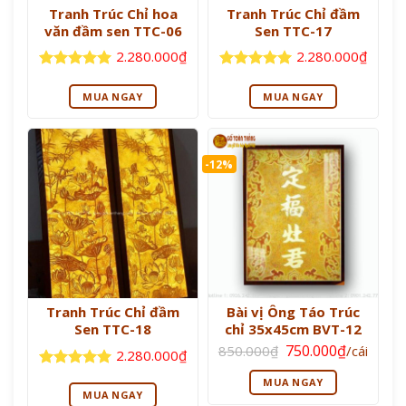
Tranh Trúc Chỉ hoa
Tranh Trúc Chỉ đầm
văn đầm sen TTC-06
Sen TTC-17
2.280.000
₫
2.280.000
₫
Được xếp
Được xếp
hạng
5
5
hạng
5
5
MUA NGAY
MUA NGAY
sao
sao
-12%
Tranh Trúc Chỉ đầm
Bài vị Ông Táo Trúc
Sen TTC-18
chỉ 35x45cm BVT-12
Giá
Giá
750.000
₫
850.000
₫
/cái
2.280.000
₫
gốc
hiện
là:
tại
Được xếp
MUA NGAY
850.000₫.
là:
hạng
5
5
MUA NGAY
750.000₫