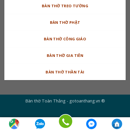
BÀN THỜ TREO TƯỜNG
BÀN THỜ PHẬT
BÀN THỜ CÔNG GIÁO
BÀN THỜ GIA TIÊN
BÀN THỜ THẦN TÀI
Bàn thờ Toàn Thắng - gotoanthang.vn ®