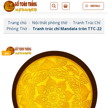
Bỏ
MENU
qua
nội
dung
Trang chủ
›
Nội thất phòng thờ
›
Tranh Trúc Chỉ
Phòng Thờ
›
Tranh trúc chỉ Mandala tròn TTC-22
-8%