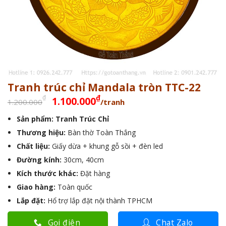
Tranh trúc chỉ Mandala tròn TTC-22
Giá
Giá
₫
₫
1.100.000
1.200.000
/tranh
gốc
hiện
Sản phẩm: Tranh Trúc Chỉ
là:
tại
Thương hiệu:
1.200.000₫.
Bàn thờ Toàn Thắng
là:
1.100.000₫.
Chất liệu:
Giấy dừa + khung gỗ sồi + đèn led
Đường kính:
30cm, 40cm
Kích thước khác:
Đặt hàng
Giao hàng:
Toàn quốc
Lắp đặt:
Hổ trợ lắp đặt nội thành TPHCM
Gọi điện
Chat Zalo