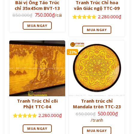
Bài vị Ông Táo Trúc
Tranh Trúc Chỉ hoa
chỉ 35x45cm BVT-13
văn Giác ngộ TTC-09
Giá
Giá
750.000
₫
850.000
₫
/cái
2.280.000
₫
gốc
hiện
là:
tại
Được xếp
MUA NGAY
850.000₫.
là:
hạng
5
5
MUA NGAY
750.000₫.
sao
-23%
Tranh Trúc Chỉ cõi
Tranh trúc chỉ
Phật TTC-04
Mandala tròn TTC-23
Giá
500.000
₫
650.000
₫
2.280.000
₫
gốc
Giá
/tranh
là:
Được xếp
hiện
650.000₫.
tại
hạng
5
5
MUA NGAY
MUA NGAY
là:
sao