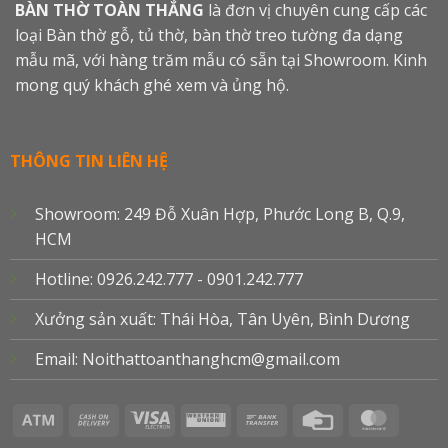
BÀN THỜ TOÀN THẮNG
là đơn vị chuyên cung cấp các
loại Bàn thờ gỗ, tủ thờ, bàn thờ treo tường đa dạng
mẫu mã, với hàng trăm mẫu có sẵn tại Showroom. Kinh
mong quý khách ghé xem và ủng hộ.
THÔNG TIN LIÊN HỆ
Showroom: 249 Đỗ Xuân Hợp, Phước Long B, Q.9,
HCM
Hotline: 0926.242.777 - 0901.242.777
Xưởng sản xuất: Thái Hòa, Tân Uyên, Bình Dương
Email: Noithattoanthanghcm@gmail.com
Atm
Cash
Visa
Western
Bank
Credit
Master
On
Electron
Union
Transfer
Card