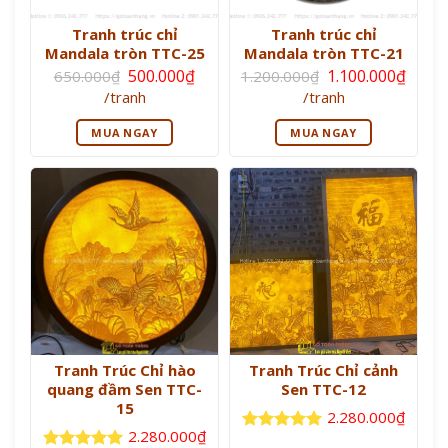
Tranh trúc chỉ
Tranh trúc chỉ
Mandala tròn TTC-25
Mandala tròn TTC-21
Giá
Giá
500.000
₫
1.100.000
₫
650.000
₫
1.200.000
₫
gốc
gốc
Giá
Giá
/tranh
/tranh
là:
là:
hiện
hiện
650.000₫.
1.200.000₫.
tại
tại
MUA NGAY
MUA NGAY
là:
là:
500.000₫.
1.100.000₫.
Tranh Trúc Chỉ hào
Tranh Trúc Chỉ cảnh
quang đầm Sen TTC-
Sen TTC-12
15
2.280.000
₫
2.280.000
₫
Được xếp