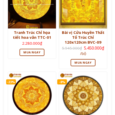
Tranh Trúc Chỉ họa
Bài vị Cửu Huyền Thất
tiết hoa văn TTC-01
Tổ Trúc Chỉ
120x120cm BVC-09
2.280.000
₫
Giá
5.450.000
₫
5.945.000
₫
gốc
Giá
MUA NGAY
/bộ
là:
hiện
5.945.000₫.
tại
MUA NGAY
là:
5.450.000₫.
-23%
-8%