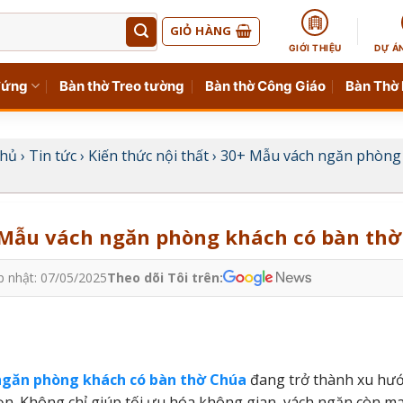
GIỎ HÀNG
GIỚI THIỆU
DỰ Á
đứng
Bàn thờ Treo tường
Bàn thờ Công Giáo
Bàn Thờ
chủ
›
Tin tức
›
Kiến thức nội thất
›
30+ Mẫu vách ngăn phòng 
Mẫu vách ngăn phòng khách có bàn thờ
p nhật: 07/05/2025
Theo dõi Tôi trên:
ngăn phòng khách có bàn thờ Chúa
đang trở thành xu hướ
ọn. Không chỉ giúp tối ưu hóa không gian, vách ngăn còn ma