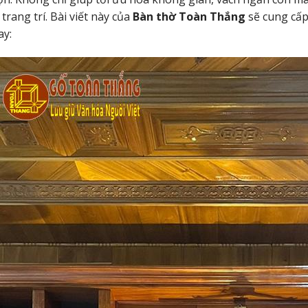
 trang trí. Bài viết này của
Bàn thờ Toàn Thắng
sẽ cung cấp 
ay: