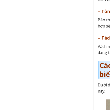
– Tôn
Bàn th
hợp sẽ
– Tác
Vách n
dạng t
Cá
bi
Dưới 
nay: