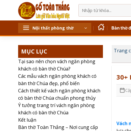
Bỏ
Tìm
qua
kiếm:
nội
dung
Bàn thờ 
Nội thất phòng thờ
MỤC LỤC
Trang 
Tại sao nên chọn vách ngăn phòng
khách có bàn thờ Chúa?
30+ 
Các mẫu vách ngăn phòng khách có
bàn thờ Chúa đẹp, phổ biến
Cậ
Cách thiết kế vách ngăn phòng khách
có bàn thờ Chúa chuẩn phong thủy
Ý tưởng trang trí vách ngăn phòng
khách có bàn thờ Chúa
Kết luận
Vách 
Bàn thờ Toàn Thắng – Nơi cung cấp
lựa ch