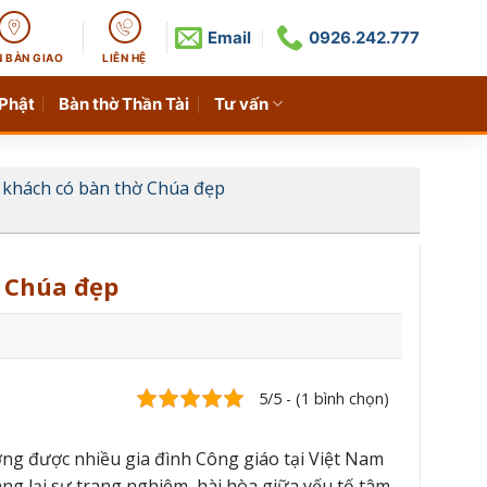
Email
0926.242.777
N BÀN GIAO
LIÊN HỆ
 Phật
Bàn thờ Thần Tài
Tư vấn
khách có bàn thờ Chúa đẹp
 Chúa đẹp
5/5 - (1 bình chọn)
ng được nhiều gia đình Công giáo tại Việt Nam
ng lại sự trang nghiêm, hài hòa giữa yếu tố tâm