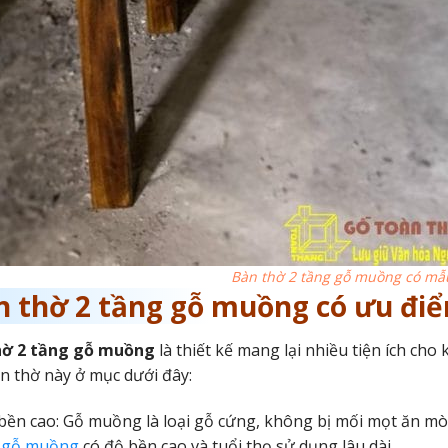
Bàn thờ 2 tầng gỗ muồng có mẫ
n thờ 2 tầng gỗ muồng có ưu điể
hờ 2 tầng gỗ muồng
là thiết kế mang lại nhiều tiện ích c
àn thờ này ở mục dưới đây:
bền cao: Gỗ muồng là loại gỗ cứng, không bị mối mọt ăn m
 gỗ muồng
có độ bền cao và tuổi thọ sử dụng lâu dài.