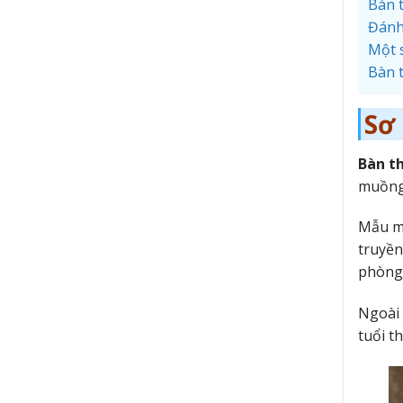
Bàn 
Đánh
Một 
Bàn 
Sơ
Bàn t
muồng 
Mẫu mã
truyền
phòng 
Ngoài 
tuổi t