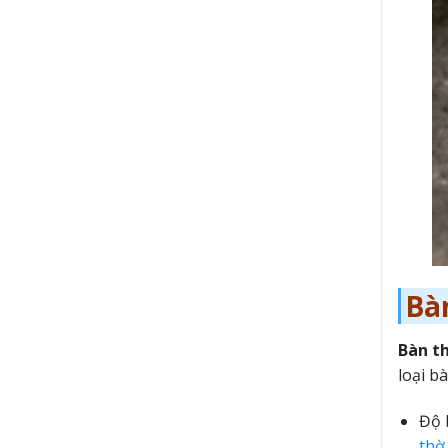
Bà
Bàn t
loại b
Độ 
thờ