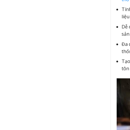
Tín
liệ
Dễ 
sản
Đa 
thố
Tạo
tôn