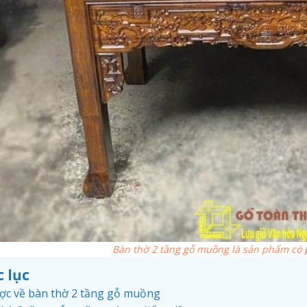
Bàn thờ 2 tầng gỗ muồng là sản phẩm có 
 lục
ược về bàn thờ 2 tầng gỗ muồng