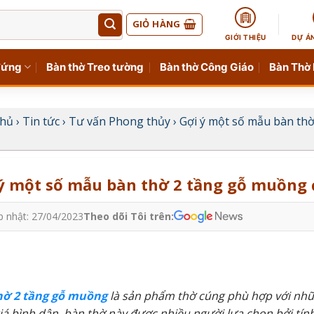
GIỎ HÀNG
GIỚI THIỆU
DỰ Á
đứng
Bàn thờ Treo tường
Bàn thờ Công Giáo
Bàn Thờ
chủ
›
Tin tức
›
Tư vấn Phong thủy
›
Gợi ý một số mẫu bàn th
ý một số mẫu bàn thờ 2 tầng gỗ muồng
p nhật: 27/04/2023
Theo dõi Tôi trên:
hờ 2 tầng gỗ muồng
là sản phẩm thờ cúng phù hợp với nhữ
iá bình dân, bàn thờ này được nhiều người lựa chọn bởi tính