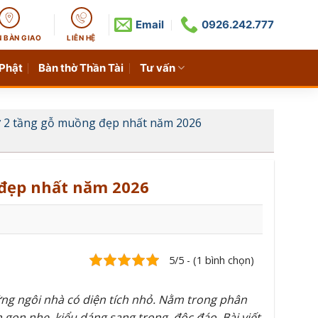
Email
0926.242.777
N BÀN GIAO
LIÊN HỆ
 Phật
Bàn thờ Thần Tài
Tư vấn
ờ 2 tầng gỗ muồng đẹp nhất năm 2026
 đẹp nhất năm 2026
5/5 - (1 bình chọn)
ng ngôi nhà có diện tích nhỏ. Nằm trong phân
 gọn nhẹ, kiểu dáng sang trọng, độc đáo. Bài viết