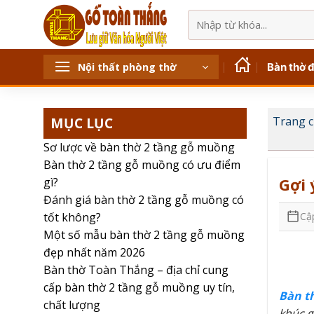
Bỏ
Tìm
qua
kiếm:
nội
dung
Bàn thờ 
Nội thất phòng thờ
MỤC LỤC
Trang 
Sơ lược về bàn thờ 2 tầng gỗ muồng
Bàn thờ 2 tầng gỗ muồng có ưu điểm
Gợi 
gì?
Đánh giá bàn thờ 2 tầng gỗ muồng có
Cậ
tốt không?
Một số mẫu bàn thờ 2 tầng gỗ muồng
đẹp nhất năm 2026
Bàn thờ Toàn Thắng – địa chỉ cung
cấp bàn thờ 2 tầng gỗ muồng uy tín,
Bàn t
chất lượng
khúc g