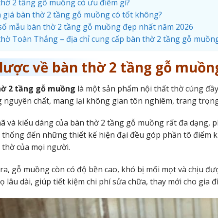
thờ 2 tầng gỗ muồng có ưu điểm gì?
 giá bàn thờ 2 tầng gỗ muồng có tốt không?
số mẫu bàn thờ 2 tầng gỗ muồng đẹp nhất năm 2026
thờ Toàn Thắng – địa chỉ cung cấp bàn thờ 2 tầng gỗ muồng 
 lược về bàn thờ 2 tầng gỗ muồn
hờ 2 tầng gỗ muồng
là một sản phẩm nội thất thờ cúng đầy 
nguyên chất, mang lại không gian tôn nghiêm, trang trọng 
 và kiểu dáng của bàn thờ 2 tầng gỗ muồng rất đa dạng, 
 thống đến những thiết kế hiện đại đều góp phần tô điểm k
thờ của mọi người.
ra, gỗ muồng còn có độ bền cao, khó bị mối mọt và chịu đư
họ lâu dài, giúp tiết kiệm chi phí sửa chữa, thay mới cho gia đ