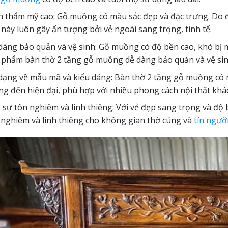
h thẩm mỹ cao: Gỗ muồng có màu sắc đẹp và đặc trưng. Do 
u này luôn gây ấn tượng bởi vẻ ngoài sang trọng, tinh tế.
dàng bảo quản và vệ sinh: Gỗ muồng có độ bền cao, khó bị m
 phẩm bàn thờ 2 tầng gỗ muồng dễ dàng bảo quản và vệ sinh
dạng về mẫu mã và kiểu dáng: Bàn thờ 2 tầng gỗ muồng có 
ng đến hiện đại, phù hợp với nhiều phong cách nội thất khá
 sự tôn nghiêm và linh thiêng: Với vẻ đẹp sang trọng và độ
 nghiêm và linh thiêng cho không gian thờ cúng và
tín ngư