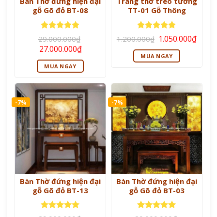
Bàn Thờ đứng hiện đại
Trang thờ treo tường
gỗ Gõ đỏ BT-08
TT-01 Gỗ Thông
Giá
Giá
Được xếp
Được xếp
1.050.000
₫
29.000.000
₫
1.200.000
₫
gốc
hiện
hạng
5
5
hạng
5
5
Giá
Giá
27.000.000
₫
là:
tại
sao
sao
gốc
hiện
MUA NGAY
1.200.000₫.
là:
là:
tại
1.050
MUA NGAY
29.000.000₫.
là:
27.000.000₫.
-7%
-7%
Bàn Thờ đứng hiện đại
Bàn Thờ đứng hiện đại
gỗ Gõ đỏ BT-13
gỗ Gõ đỏ BT-03
Được xếp
Được xếp