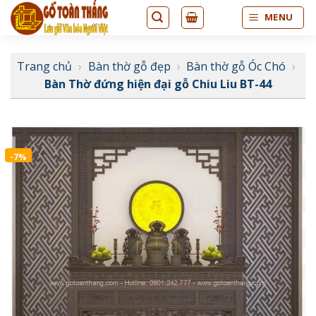
Bỏ
MENU
qua
nội
dung
Trang chủ
›
Bàn thờ gỗ đẹp
›
Bàn thờ gỗ Óc Chó
›
Bàn Thờ đứng hiện đại gỗ Chiu Liu BT-44
-7%