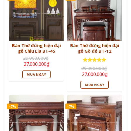
Bàn Thờ đứng hiện đại
Bàn Thờ đứng hiện đại
gỗ Chiu Liu BT-45
gỗ Gõ đỏ BT-12
29.000.000
₫
Giá
Giá
27.000.000
₫
gốc
hiện
Được xếp
29.000.000
₫
là:
tại
hạng
5
5
Giá
Giá
27.000.000
₫
MUA NGAY
29.000.000₫.
là:
sao
gốc
hiện
27.000.000₫.
là:
tại
MUA NGAY
29.000.000₫.
là:
27.000.000
-7%
-7%