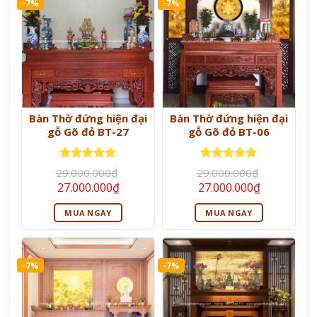
-7%
-7%
Bàn Thờ đứng hiện đại
Bàn Thờ đứng hiện đại
gỗ Gõ đỏ BT-27
gỗ Gõ đỏ BT-06
Được xếp
Được xếp
29.000.000
₫
29.000.000
₫
hạng
5
5
hạng
5
5
Giá
Giá
Giá
Giá
27.000.000
₫
27.000.000
₫
sao
sao
gốc
hiện
gốc
hiện
là:
tại
là:
tại
MUA NGAY
MUA NGAY
29.000.000₫.
là:
29.000.000₫.
là:
27.000.000₫.
27.000.000
-7%
-7%