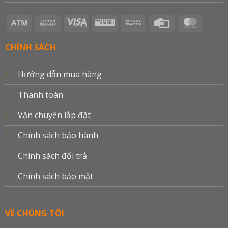
Atm
Cash
Visa
Western
Bank
Credit
Master
On
Electron
Union
Transfer
Card
Delivery
CHÍNH SÁCH
Hướng dẫn mua hàng
Thanh toán
Vận chuyển lắp đặt
Chính sách bảo hành
Chính sách đổi trả
Chính sách bảo mật
VỀ CHÚNG TÔI