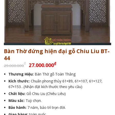
Bàn Thờ đứng hiện đại gỗ Chiu Liu BT-
44
Giá
Giá
₫
₫
27.000.000
29.000.000
gốc
hiện
Thương Hiệu:
Bàn Thờ gỗ Toàn Thắng
là:
tại
Kích thước:
29.000.000₫.
Chuẩn phong thủy 61×89, 61×107, 61×127,
là:
67×153…(Nhận đặt kích thước theo yêu cầu)
27.000.000₫.
Chất liệu:
Gỗ Chiu Liu (Chiêu Liêu)
Màu sắc:
Tuỳ chọn.
Bảo hành:
7 năm, bảo trì trọn đời.
Giao hàng:
toàn quốc.