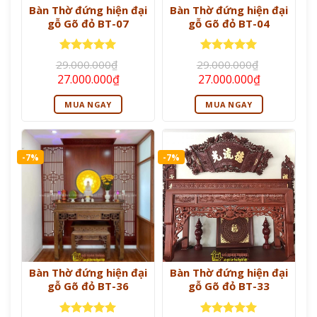
Bàn Thờ đứng hiện đại
Bàn Thờ đứng hiện đại
gỗ Gõ đỏ BT-07
gỗ Gõ đỏ BT-04
Được xếp
Được xếp
29.000.000
₫
29.000.000
₫
hạng
5
5
hạng
5
5
Giá
Giá
Giá
Giá
27.000.000
₫
27.000.000
₫
sao
sao
gốc
hiện
gốc
hiện
là:
tại
là:
tại
MUA NGAY
MUA NGAY
29.000.000₫.
là:
29.000.000₫.
là:
27.000.000₫.
27.000.000
-7%
-7%
Bàn Thờ đứng hiện đại
Bàn Thờ đứng hiện đại
gỗ Gõ đỏ BT-36
gỗ Gõ đỏ BT-33