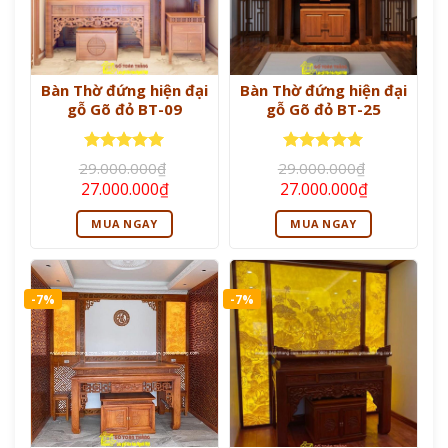
Bàn Thờ đứng hiện đại
Bàn Thờ đứng hiện đại
gỗ Gõ đỏ BT-09
gỗ Gõ đỏ BT-25
Được xếp
Được xếp
29.000.000
₫
29.000.000
₫
hạng
5
5
hạng
5
5
Giá
Giá
Giá
Giá
27.000.000
₫
27.000.000
₫
sao
sao
gốc
hiện
gốc
hiện
là:
tại
là:
tại
MUA NGAY
MUA NGAY
29.000.000₫.
là:
29.000.000₫.
là:
27.000.000₫.
27.000.000
-7%
-7%