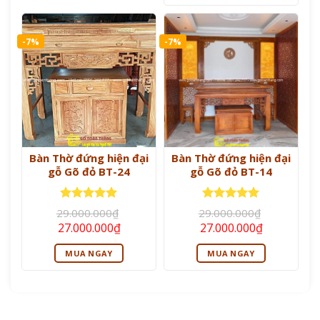
27.000.000
-7%
-7%
Bàn Thờ đứng hiện đại
Bàn Thờ đứng hiện đại
gỗ Gõ đỏ BT-24
gỗ Gõ đỏ BT-14
Được xếp
Được xếp
29.000.000
₫
29.000.000
₫
hạng
5
5
hạng
5
5
Giá
Giá
Giá
Giá
27.000.000
₫
27.000.000
₫
sao
sao
gốc
hiện
gốc
hiện
là:
tại
là:
tại
MUA NGAY
MUA NGAY
29.000.000₫.
là:
29.000.000₫.
là:
27.000.000₫.
27.000.000