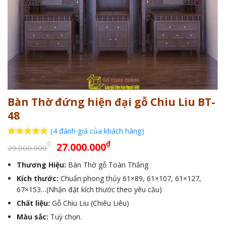
Bàn Thờ đứng hiện đại gỗ Chiu Liu BT-
48
(
4
đánh giá của khách hàng)
Giá
Giá
5
4
trên 5
₫
₫
27.000.000
29.000.000
dựa trên
gốc
hiện
đánh giá
Thương Hiệu:
Bàn Thờ gỗ Toàn Thắng
là:
tại
Kích thước:
29.000.000₫.
Chuẩn phong thủy 61×89, 61×107, 61×127,
là:
67×153…(Nhận đặt kích thước theo yêu cầu)
27.000.000₫.
Chất liệu:
Gỗ Chiu Liu (Chiêu Liêu)
Màu sắc:
Tuỳ chọn.