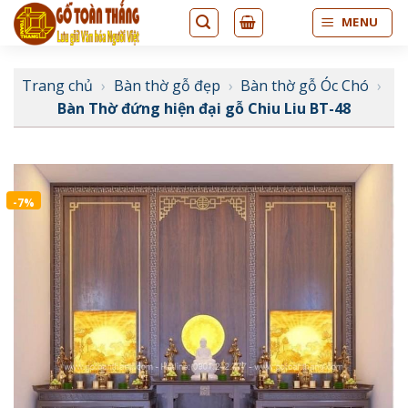
Bỏ
MENU
qua
nội
dung
Trang chủ
›
Bàn thờ gỗ đẹp
›
Bàn thờ gỗ Óc Chó
›
Bàn Thờ đứng hiện đại gỗ Chiu Liu BT-48
-7%