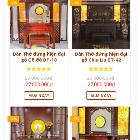
-7%
-7%
Bàn Thờ đứng hiện đại
Bàn Thờ đứng hiện đại
gỗ Gõ đỏ BT-18
gỗ Chiu Liu BT-42
Được xếp
Được xếp
29.000.000
₫
29.000.000
₫
hạng
5
5
hạng
5
5
Giá
Giá
Giá
Giá
27.000.000
₫
27.000.000
₫
sao
sao
gốc
hiện
gốc
hiện
là:
tại
là:
tại
MUA NGAY
MUA NGAY
29.000.000₫.
là:
29.000.000₫.
là:
27.000.000₫.
27.000.000
-7%
-7%