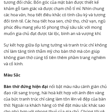
tương đối chắc. Bốn góc của mặt bàn được thiết kế
khảm gỗ tam giác và được chạm chỗ tỉ mỉ. Nhìn chung
các hoa văn, hoạ tiết điêu khắc có tính cầu kỳ và tương
đối tinh tế. Các hoạ tiết hoa sen, chữ thọ, chữ vạn, ngũ
phúc đều mang yếu tố phong thuỷ sâu sắc với mong
muốn gia chủ đạt được tài lộc, bình an và vượng khí.
Sự kết hợp giữa ốp lưng tường và tranh trúc chỉ không
chỉ làm tăng tính thẫm mỹ cho bàn thờ mà còn giúp
không gian thờ cúng tổ tiên thêm phầm trang nghiêm
và cổ kính.
Màu Sắc
Bàn thờ đứng hiện đại
nổi bật màu nâu cánh gián chủ
đạo rất sang trọng, hài hoà kết hợp với ánh đèn vàng
của bức tranh trúc chỉ càng làm tôn lên vẻ đệp của bàn
thờ. Ngoài ra khách hàng có thể đặt màu sắc khác sao
cho phù hợp với phong thuỷ của gia chủ. Chúng tôi sẽ