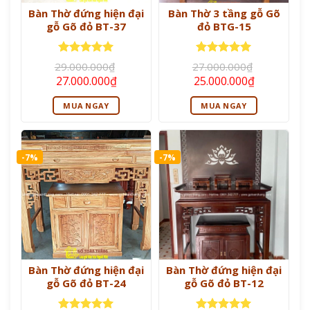
Bàn Thờ đứng hiện đại
Bàn Thờ 3 tầng gỗ Gõ
gỗ Gõ đỏ BT-37
đỏ BTG-15
Được xếp
Được xếp
29.000.000
₫
27.000.000
₫
hạng
5
5
hạng
5
5
Giá
Giá
Giá
Giá
27.000.000
₫
25.000.000
₫
sao
sao
gốc
hiện
gốc
hiện
là:
tại
là:
tại
MUA NGAY
MUA NGAY
29.000.000₫.
là:
27.000.000₫.
là:
27.000.000₫.
25.000.000
-7%
-7%
Bàn Thờ đứng hiện đại
Bàn Thờ đứng hiện đại
gỗ Gõ đỏ BT-24
gỗ Gõ đỏ BT-12