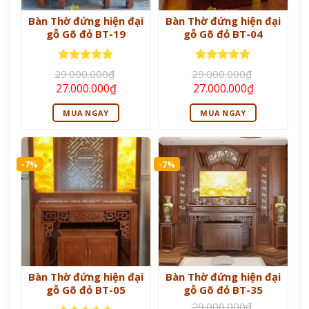
Bàn Thờ đứng hiện đại
Bàn Thờ đứng hiện đại
gỗ Gõ đỏ BT-19
gỗ Gõ đỏ BT-04
Được xếp
Được xếp
29.000.000
₫
29.000.000
₫
hạng
5
5
hạng
5
5
Giá
Giá
Giá
Giá
27.000.000
₫
27.000.000
₫
sao
sao
gốc
hiện
gốc
hiện
là:
tại
là:
tại
MUA NGAY
MUA NGAY
29.000.000₫.
là:
29.000.000₫.
là:
27.000.000₫.
27.000.000
-7%
-7%
Bàn Thờ đứng hiện đại
Bàn Thờ đứng hiện đại
gỗ Gõ đỏ BT-05
gỗ Gõ đỏ BT-35
29.000.000
₫