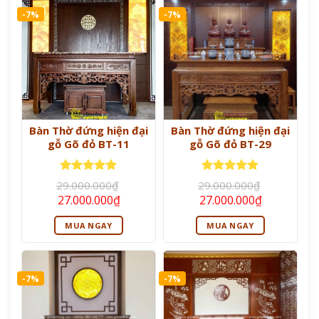
-7%
-7%
Bàn Thờ đứng hiện đại
Bàn Thờ đứng hiện đại
gỗ Gõ đỏ BT-11
gỗ Gõ đỏ BT-29
Được xếp
Được xếp
29.000.000
₫
29.000.000
₫
hạng
5
5
hạng
5
5
Giá
Giá
Giá
Giá
27.000.000
₫
27.000.000
₫
sao
sao
gốc
hiện
gốc
hiện
là:
tại
là:
tại
MUA NGAY
MUA NGAY
29.000.000₫.
là:
29.000.000₫.
là:
27.000.000₫.
27.000.000
-7%
-7%