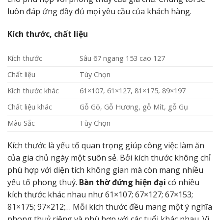
luôn đáp ứng đầy đủ mọi yêu cầu của khách hàng.
Kích thước, chất liệu
Kích thước
Sâu 67 ngang 153 cao 127
Chất liệu
Tùy Chọn
Kích thước khác
61×107, 61×127, 81×175, 89×197
Chất liệu khác
Gỗ Gõ, Gỗ Hương, gỗ Mít, gỗ Gụ
Màu Sắc
Tùy Chọn
Kích thước là yếu tố quan trọng giúp công việc làm ăn
của gia chủ ngày một suôn sẻ. Bởi kích thước không chỉ
phù hợp với diện tích không gian mà còn mang nhiều
yếu tố phong thuỷ.
Bàn thờ đứng hiện đại
có nhiều
kích thước khác nhau như 61×107; 67×127; 67×153;
81×175; 97×212;… Mỗi kích thước đều mang một ý nghĩa
phong thuỷ riêng và phù hợp với các tuổi khác nhau. Vì