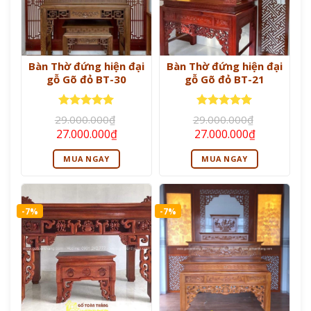
Bàn Thờ đứng hiện đại
Bàn Thờ đứng hiện đại
gỗ Gõ đỏ BT-30
gỗ Gõ đỏ BT-21
Được xếp
Được xếp
29.000.000
₫
29.000.000
₫
hạng
5
5
hạng
5
5
Giá
Giá
Giá
Giá
27.000.000
₫
27.000.000
₫
sao
sao
gốc
hiện
gốc
hiện
là:
tại
là:
tại
MUA NGAY
MUA NGAY
29.000.000₫.
là:
29.000.000₫.
là:
27.000.000₫.
27.000.000
-7%
-7%