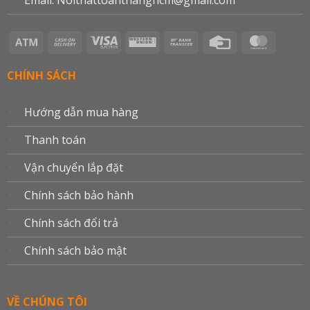
Atm
Cash
Visa
Western
Bank
Credit
Master
On
Electron
Union
Transfer
Card
Delivery
CHÍNH SÁCH
Hướng dẫn mua hàng
Thanh toán
Vận chuyển lắp đặt
Chính sách bảo hành
Chính sách đổi trả
Chính sách bảo mật
VỀ CHÚNG TÔI