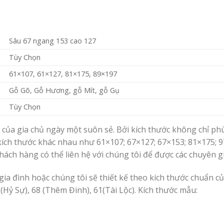
Sâu 67 ngang 153 cao 127
Tùy Chọn
61×107, 61×127, 81×175, 89×197
Gỗ Gõ, Gỗ Hương, gỗ Mít, gỗ Gụ
Tùy Chọn
n của gia chủ ngày một suôn sẻ. Bởi kích thước không chỉ p
kích thước khác nhau như 61×107; 67×127; 67×153; 81×175;
 khách hàng có thể liên hệ với chúng tôi để được các chuyên 
gia đình hoặc chúng tôi sẽ thiết kế theo kích thước chuẩn c
(Hỷ Sự), 68 (Thêm Đinh), 61(Tài Lộc). Kích thước mẫu: