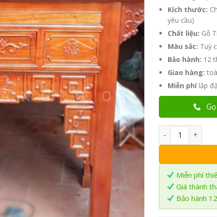
là:
Kích thước:
7.
Ch
yêu cầu)
Chất liệu:
Gỗ T
Màu sắc:
Tuỳ c
Bảo hành:
12 th
Giao hàng:
toà
Miễn phí
lắp đ
Gọ
Bàn Thờ Gia Tiê
Miễn phí thi
Giá thành t
Bảo hành 12 