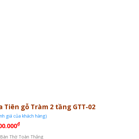
a Tiên gỗ Tràm 2 tầng GTT-02
h giá của khách hàng)
á
Giá
₫
00.000
c
hiện
Bàn Thờ Toàn Thắng