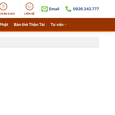
Email
0926.242.777
N BÀN GIAO
LIÊN HỆ
 Phật
Bàn thờ Thần Tài
Tư vấn