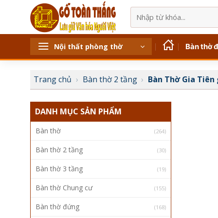
Bỏ
Tìm
qua
kiếm:
nội
dung
Bàn thờ 
Nội thất phòng thờ
Trang chủ
›
Bàn thờ 2 tầng
›
Bàn Thờ Gia Tiên
DANH MỤC SẢN PHẨM
Bàn thờ
(264)
Bàn thờ 2 tầng
(30)
Bàn thờ 3 tầng
(19)
Bàn thờ Chung cư
(155)
Bàn thờ đứng
(168)