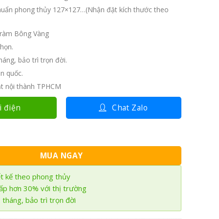
tại
000.000₫.
uẩn phong thủy 127×127…(Nhận đặt kích thước theo
là:
5.000.000₫.
ràm Bông Vàng
họn.
áng, bảo trì trọn đời.
n quốc.
ặt nội thành TPHCM
i điện
Chat Zalo
n gỗ Tràm 2 tầng GTT-02 số lượng
MUA NGAY
ết kế theo phong thủy
hấp hơn 30% với thị trường
tháng, bảo trì trọn đời