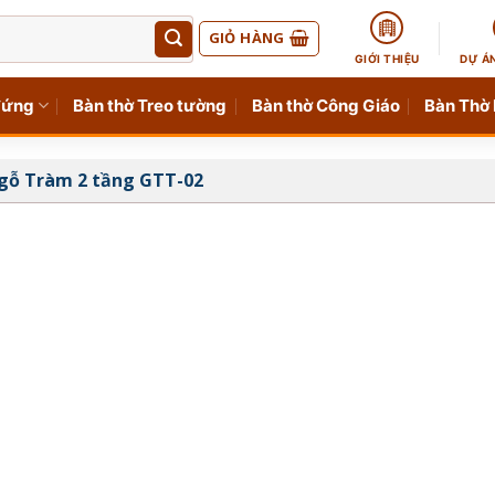
GIỎ HÀNG
GIỚI THIỆU
DỰ Á
đứng
Bàn thờ Treo tường
Bàn thờ Công Giáo
Bàn Thờ
 gỗ Tràm 2 tầng GTT-02