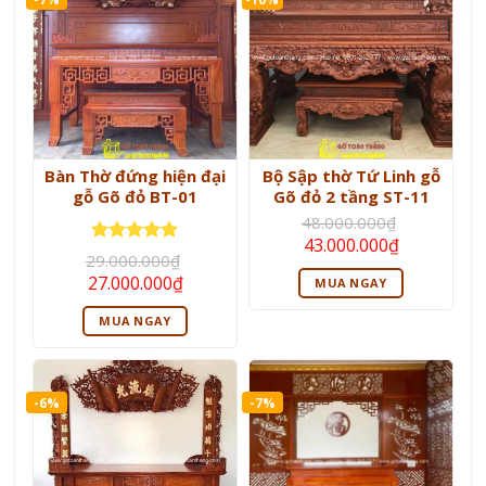
Bàn Thờ đứng hiện đại
Bộ Sập thờ Tứ Linh gỗ
gỗ Gõ đỏ BT-01
Gõ đỏ 2 tầng ST-11
48.000.000
₫
Giá
Giá
43.000.000
₫
Được xếp
gốc
hiện
29.000.000
₫
là:
tại
hạng
5
5
Giá
Giá
27.000.000
₫
MUA NGAY
48.000.000₫.
là:
sao
gốc
hiện
43.000.000
là:
tại
MUA NGAY
29.000.000₫.
là:
27.000.000₫.
-6%
-7%