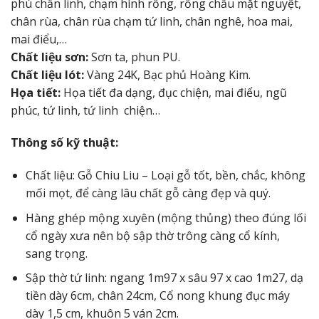
phù chấn linh, chạm hình rồng, rồng chầu mặt nguyệt,
chân rùa, chân rùa chạm tứ linh, chân nghê, hoa mai,
mai điểu,…
Chất liệu sơn:
Sơn ta, phun PU.
Chất liệu lót:
Vàng 24K, Bạc phủ Hoàng Kim.
Họa tiết:
Họa tiết đa dạng, đục chiện, mai điểu, ngũ
phúc, tứ linh, tứ linh chiện…
Thông số kỹ thuật:
Chất liệu: Gỗ Chiu Liu – Loại gỗ tốt, bền, chắc, không
mối mọt, để càng lâu chất gỗ càng đẹp và quý.
Hàng ghép mộng xuyên (mộng thủng) theo đúng lối
cổ ngày xưa nên bộ sập thờ trông càng cổ kính,
sang trọng.
Sập thờ tứ linh: ngang 1m97 x sâu 97 x cao 1m27, dạ
tiền dày 6cm, chân 24cm, Cổ nong khung đục máy
dày 1,5 cm, khuôn 5 ván 2cm.