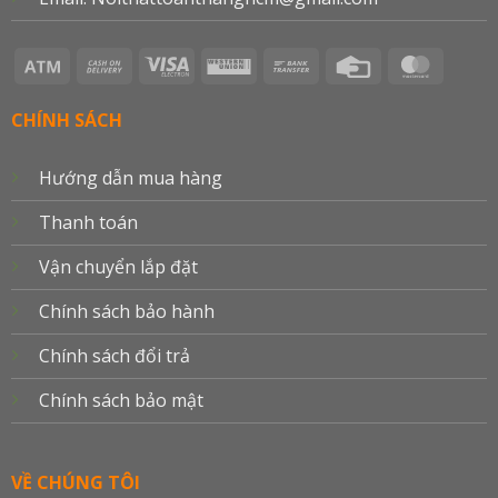
Atm
Cash
Visa
Western
Bank
Credit
Master
On
Electron
Union
Transfer
Card
Delivery
CHÍNH SÁCH
Hướng dẫn mua hàng
Thanh toán
Vận chuyển lắp đặt
Chính sách bảo hành
Chính sách đổi trả
Chính sách bảo mật
VỀ CHÚNG TÔI