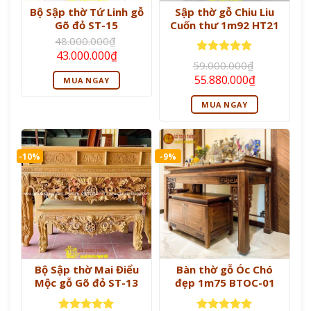
Bộ Sập thờ Tứ Linh gỗ
Sập thờ gỗ Chiu Liu
Gõ đỏ ST-15
Cuốn thư 1m92 HT21
48.000.000
₫
Giá
Giá
43.000.000
₫
gốc
hiện
Được xếp
59.000.000
₫
là:
tại
hạng
5
5
Giá
Giá
55.880.000
₫
MUA NGAY
48.000.000₫.
là:
sao
gốc
hiện
43.000.000₫.
là:
tại
MUA NGAY
59.000.000₫.
là:
55.880.000
-10%
-9%
Bộ Sập thờ Mai Điểu
Bàn thờ gỗ Óc Chó
Mộc gỗ Gõ đỏ ST-13
đẹp 1m75 BTOC-01