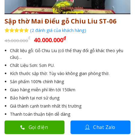
Sập thờ Mai Điểu gỗ Chiu Liu ST-06
(
2
đánh giá của khách hàng)
Giá
Giá
5
2
trên 5
₫
₫
40.000.000
45.000.000
dựa trên
gốc
hiện
đánh giá
Chất liệu gỗ: Gỗ Chiu Liu (có thể thay đổi gỗ khác theo yêu
là:
tại
cầu)…
45.000.000₫.
là:
Chất Liệu Sơn: Sơn PU.
40.000.000₫.
Kích thước sập thờ: Tùy vào không gian phòng thờ.
Sản phẩm 100% chính hãng
Giao hàng miễn phí lên tới 150km
Bảo hành tại nơi sử dụng
Giá thành cạnh tranh nhất thị trường
Thanh toán thuận tiện dễ dàng
Gọi điện
Chat Zalo