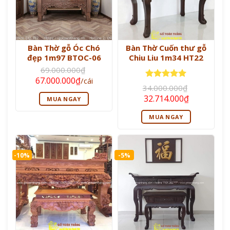
Bàn Thờ gỗ Óc Chó
Bàn Thờ Cuốn thư gỗ
đẹp 1m97 BTOC-06
Chiu Liu 1m34 HT22
69.000.000
₫
Giá
Giá
67.000.000
₫
/cái
gốc
hiện
Được xếp
34.000.000
₫
là:
tại
hạng
5
5
Giá
Giá
32.714.000
₫
MUA NGAY
69.000.000₫.
là:
sao
gốc
hiện
67.000.000₫.
là:
tại
MUA NGAY
34.000.000₫.
là:
32.714.000
-10%
-5%