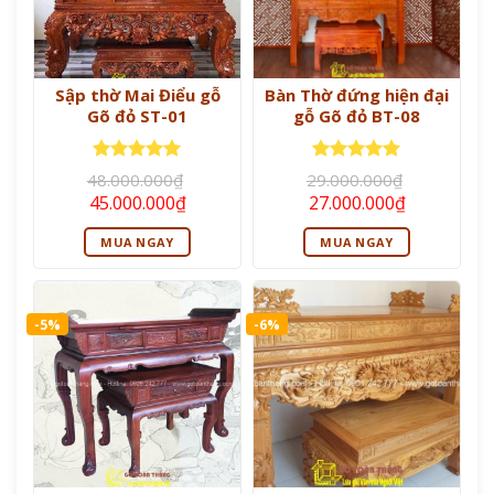
Sập thờ Mai Điểu gỗ
Bàn Thờ đứng hiện đại
Gõ đỏ ST-01
gỗ Gõ đỏ BT-08
Được xếp
Được xếp
48.000.000
₫
29.000.000
₫
hạng
5
5
hạng
5
5
Giá
Giá
Giá
Giá
45.000.000
₫
27.000.000
₫
sao
sao
gốc
hiện
gốc
hiện
là:
tại
là:
tại
MUA NGAY
MUA NGAY
48.000.000₫.
là:
29.000.000₫.
là:
45.000.000₫.
27.000.000
-5%
-6%