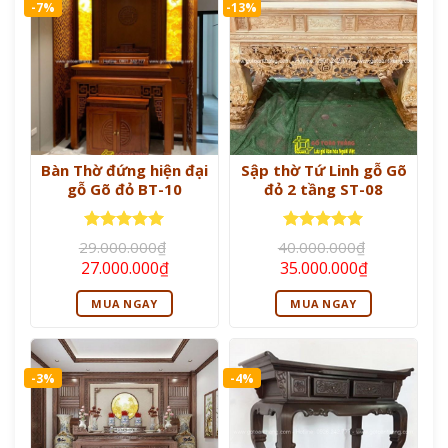
-7%
-13%
Bàn Thờ đứng hiện đại
Sập thờ Tứ Linh gỗ Gõ
gỗ Gõ đỏ BT-10
đỏ 2 tầng ST-08
Được xếp
Được xếp
29.000.000
₫
40.000.000
₫
hạng
5
5
hạng
5
5
Giá
Giá
Giá
Giá
27.000.000
₫
35.000.000
₫
sao
sao
gốc
hiện
gốc
hiện
là:
tại
là:
tại
MUA NGAY
MUA NGAY
29.000.000₫.
là:
40.000.000₫.
là:
27.000.000₫.
35.000.000
-3%
-4%