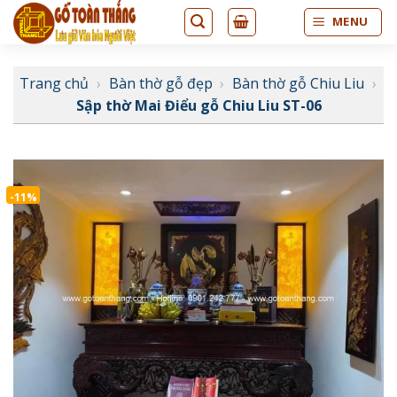
Bỏ
MENU
qua
nội
dung
Trang chủ
›
Bàn thờ gỗ đẹp
›
Bàn thờ gỗ Chiu Liu
›
Sập thờ Mai Điểu gỗ Chiu Liu ST-06
-11%