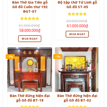
Bàn Thờ Gia Tiên gỗ
Bộ Sập thờ Tứ Linh gỗ
Gõ đỏ Cuốn thư 192
Gõ đỏ ST-05
BGT-07
Được xếp
65.000.000
₫
hạng
5
5
Được xếp
Giá
Giá
61.000.000
₫
61.000.000
₫
sao
hạng
5
5
gốc
hiện
Giá
Giá
58.000.000
₫
là:
tại
sao
gốc
hiện
MUA NGAY
65.000.000₫.
là:
là:
tại
61.000.000
MUA NGAY
61.000.000₫.
là:
58.000.000₫.
-7%
-7%
Bàn Thờ đứng hiện đại
Bàn Thờ đứng hiện đại
gỗ Gõ đỏ BT-18
gỗ Gõ đỏ BT-02