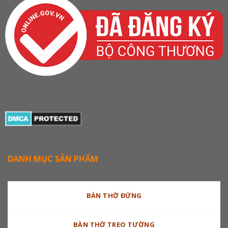
DANH MỤC SẢN PHẨM
BÀN THỜ ĐỨNG
BÀN THỜ TREO TƯỜNG