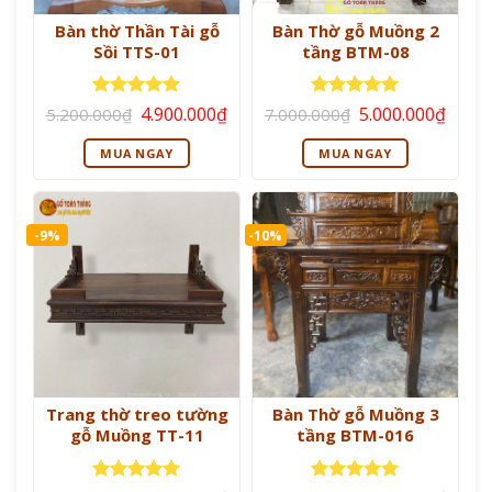
Bàn thờ Thần Tài gỗ
Bàn Thờ gỗ Muồng 2
Sồi TTS-01
tầng BTM-08
Giá
Giá
Giá
Giá
Được xếp
Được xếp
4.900.000
₫
5.000.000
₫
5.200.000
₫
7.000.000
₫
gốc
hiện
gốc
hiện
hạng
5
5
hạng
5
5
là:
tại
là:
tại
sao
sao
MUA NGAY
MUA NGAY
5.200.000₫.
là:
7.000.000₫.
là:
4.900.000₫.
5.000
-9%
-10%
Trang thờ treo tường
Bàn Thờ gỗ Muồng 3
gỗ Muồng TT-11
tầng BTM-016