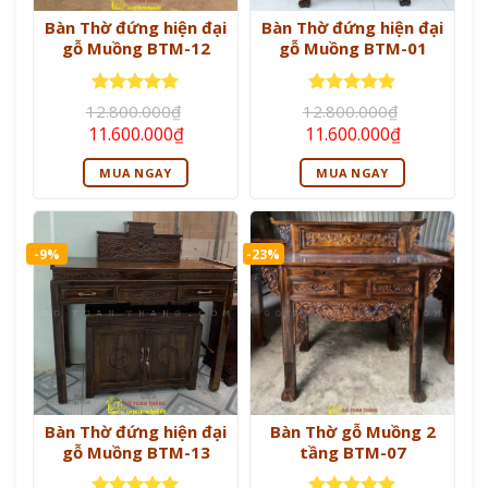
Bàn Thờ đứng hiện đại
Bàn Thờ đứng hiện đại
gỗ Muồng BTM-12
gỗ Muồng BTM-01
Được xếp
Được xếp
12.800.000
₫
12.800.000
₫
hạng
5
5
hạng
5
5
Giá
Giá
Giá
Giá
11.600.000
₫
11.600.000
₫
sao
sao
gốc
hiện
gốc
hiện
là:
tại
là:
tại
MUA NGAY
MUA NGAY
12.800.000₫.
là:
12.800.000₫.
là:
11.600.000₫.
11.600.000
-9%
-23%
Bàn Thờ đứng hiện đại
Bàn Thờ gỗ Muồng 2
gỗ Muồng BTM-13
tầng BTM-07