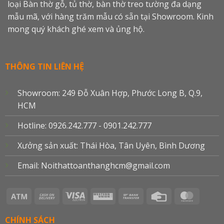
loại Bàn thờ gỗ, tủ thờ, bàn thờ treo tường đa dạng
mẫu mã, với hàng trăm mẫu có sẵn tại Showroom. Kinh
mong quý khách ghé xem và ủng hộ.
THÔNG TIN LIÊN HỆ
Showroom: 249 Đỗ Xuân Hợp, Phước Long B, Q.9,
HCM
Hotline: 0926.242.777 - 0901.242.777
Xưởng sản xuất: Thái Hòa, Tân Uyên, Bình Dương
Email: Noithattoanthanghcm@gmail.com
Atm
Cash
Visa
Western
Bank
Credit
Master
On
Electron
Union
Transfer
Card
Delivery
CHÍNH SÁCH