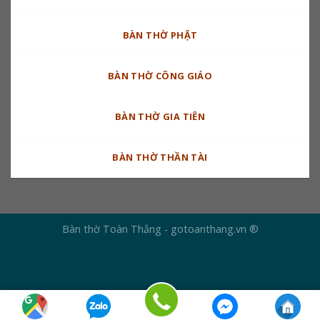
BÀN THỜ PHẬT
BÀN THỜ CÔNG GIÁO
BÀN THỜ GIA TIÊN
BÀN THỜ THẦN TÀI
Bàn thờ Toàn Thắng - gotoanthang.vn ®