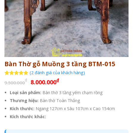
Bàn Thờ gỗ Muồng 3 tầng BTM-015
(
2
đánh giá của khách hàng)
Giá
Giá
₫
5
2
trên 5
₫
8.000.000
9.500.000
dựa trên
gốc
hiện
đánh giá
Loại sản phẩm:
Bàn thờ 3 tầng yếm chạm rồng
là:
tại
Thương hiệu:
9.500.000₫.
Bàn thờ Toàn Thắng
là:
8.000.000₫.
Kích thước:
Ngang 127cm x Sâu 107cm x Cao 154cm
Kích thước khác: