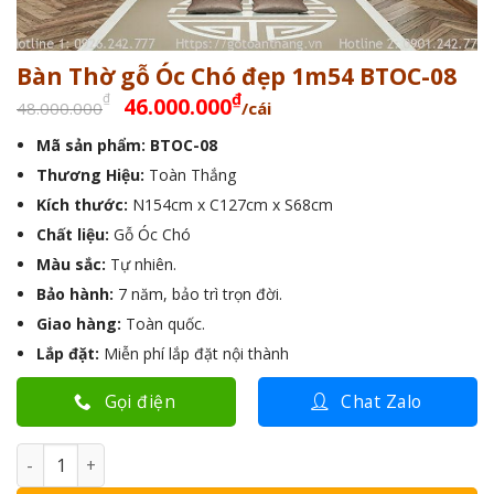
Bàn Thờ gỗ Óc Chó đẹp 1m54 BTOC-08
Giá
Giá
₫
₫
46.000.000
48.000.000
/cái
gốc
hiện
Mã sản phẩm: BTOC-08
là:
tại
Thương Hiệu:
48.000.000₫.
Toàn Thắng
là:
46.000.000₫.
Kích thước:
N154cm x C127cm x S68cm
Chất liệu:
Gỗ Óc Chó
Màu sắc:
Tự nhiên.
Bảo hành:
7 năm, bảo trì trọn đời.
Giao hàng:
Toàn quốc.
Lắp đặt:
Miễn phí lắp đặt nội thành
Gọi điện
Chat Zalo
Bàn Thờ gỗ Óc Chó đẹp 1m54 BTOC-08 số lượng