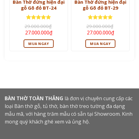
Bàn Thờ đứng hiện đại
Bàn Thờ đứng hiện đại
gỗ Gõ đỏ BT-24
gỗ Gõ đỏ BT-29
Được xếp
Được xếp
29.000.000
₫
29.000.000
₫
hạng
5
5
hạng
5
5
Giá
Giá
Giá
Giá
27.000.000
₫
27.000.000
₫
sao
sao
gốc
hiện
gốc
hiện
là:
tại
là:
tại
MUA NGAY
MUA NGAY
29.000.000₫.
là:
29.000.000₫.
là:
27.000.000₫.
27.000.000
BÀN THỜ TOÀN THẮNG
là đơn vị chuyên cung cấp các
loại Bàn thờ gỗ, tủ thờ, bàn thờ treo tường đa dạng
mẫu mã, với hàng trăm mẫu có sẵn tại Showroom. Kinh
mong quý khách ghé xem và ủng hộ.