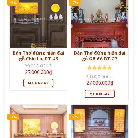
-7%
-7%
Bàn Thờ đứng hiện đại
Bàn Thờ đứng hiện đại
gỗ Chiu Liu BT-45
gỗ Gõ đỏ BT-27
29.000.000
₫
Giá
Giá
27.000.000
₫
gốc
hiện
Được xếp
29.000.000
₫
là:
tại
hạng
5
5
Giá
Giá
27.000.000
₫
MUA NGAY
29.000.000₫.
là:
sao
gốc
hiện
27.000.000₫.
là:
tại
MUA NGAY
29.000.000₫.
là:
27.000.000
-7%
-7%