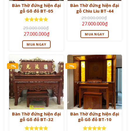
Bàn Thờ đứng hiện đại
Bàn Thờ đứng hiện đại
gỗ Gõ đỏ BT-05
gỗ Chiu Liu BT-44
29.000.000
₫
Giá
Giá
27.000.000
₫
Được xếp
gốc
hiện
29.000.000
₫
là:
tại
hạng
5
5
Giá
Giá
27.000.000
₫
MUA NGAY
29.000.000₫.
là:
sao
gốc
hiện
27.000.000
là:
tại
MUA NGAY
29.000.000₫.
là:
27.000.000₫.
-7%
-7%
Bàn Thờ đứng hiện đại
Bàn Thờ đứng hiện đại
gỗ Gõ đỏ BT-32
gỗ Gõ đỏ BT-10