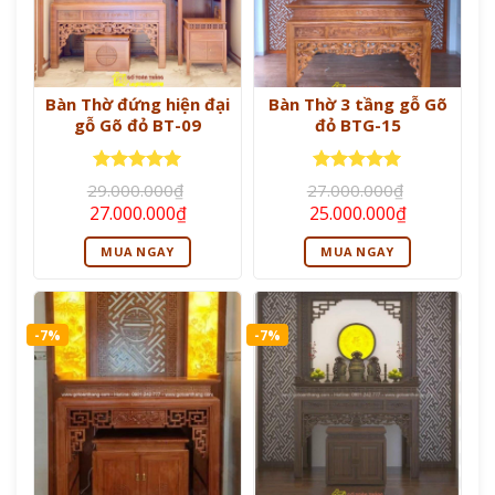
Bàn Thờ đứng hiện đại
Bàn Thờ 3 tầng gỗ Gõ
gỗ Gõ đỏ BT-09
đỏ BTG-15
Được xếp
Được xếp
29.000.000
₫
27.000.000
₫
hạng
5
5
hạng
5
5
Giá
Giá
Giá
Giá
27.000.000
₫
25.000.000
₫
sao
sao
gốc
hiện
gốc
hiện
là:
tại
là:
tại
MUA NGAY
MUA NGAY
29.000.000₫.
là:
27.000.000₫.
là:
27.000.000₫.
25.000.000
-7%
-7%