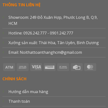
THÔNG TIN LIÊN HỆ
Showroom: 249 Đỗ Xuân Hợp, Phước Long B, Q.9,
HCM
Hotline: 0926.242.777 - 0901.242.777
Xưởng sản xuất: Thái Hòa, Tân Uyên, Bình Dương
Email: Noithattoanthanghcm@gmail.com
Atm
Cash
Visa
Western
Bank
Credit
Master
On
Electron
Union
Transfer
Card
Delivery
CHÍNH SÁCH
Hướng dẫn mua hàng
Thanh toán