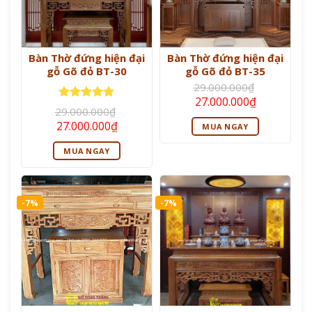
Bàn Thờ đứng hiện đại
Bàn Thờ đứng hiện đại
gỗ Gõ đỏ BT-30
gỗ Gõ đỏ BT-35
29.000.000
₫
Giá
Giá
27.000.000
₫
Được xếp
gốc
hiện
29.000.000
₫
là:
tại
hạng
5
5
Giá
Giá
27.000.000
₫
MUA NGAY
29.000.000₫.
là:
sao
gốc
hiện
27.000.000
là:
tại
MUA NGAY
29.000.000₫.
là:
27.000.000₫.
-7%
-7%