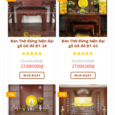
Bàn Thờ đứng hiện đại
Bàn Thờ đứng hiện đại
gỗ Gõ đỏ BT-28
gỗ Gõ đỏ BT-03
Được xếp
Được xếp
29.000.000
₫
29.000.000
₫
hạng
5
5
hạng
5
5
Giá
Giá
Giá
Giá
27.000.000
₫
27.000.000
₫
sao
sao
gốc
hiện
gốc
hiện
là:
tại
là:
tại
MUA NGAY
MUA NGAY
29.000.000₫.
là:
29.000.000₫.
là:
27.000.000₫.
27.000.000
-7%
-7%