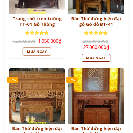
Trang thờ treo tường
Bàn Thờ đứng hiện đại
TT-01 Gỗ Thông
gỗ Gõ đỏ BT-41
Giá
Giá
Được xếp
Được xếp
1.050.000
₫
1.200.000
₫
29.000.000
₫
gốc
hiện
hạng
5
5
hạng
5
5
Giá
Giá
27.000.000
₫
là:
tại
sao
sao
gốc
hiện
MUA NGAY
1.200.000₫.
là:
là:
tại
1.050.000₫.
MUA NGAY
29.000.000₫.
là:
27.000.000
-7%
-7%
Bàn Thờ đứng hiện đại
Bàn Thờ đứng hiện đại