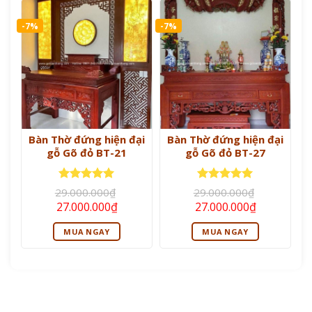
-7%
-7%
Bàn Thờ đứng hiện đại
Bàn Thờ đứng hiện đại
gỗ Gõ đỏ BT-21
gỗ Gõ đỏ BT-27
Được xếp
Được xếp
29.000.000
₫
29.000.000
₫
hạng
5
5
hạng
5
5
Giá
Giá
Giá
Giá
27.000.000
₫
27.000.000
₫
sao
sao
gốc
hiện
gốc
hiện
là:
tại
là:
tại
MUA NGAY
MUA NGAY
29.000.000₫.
là:
29.000.000₫.
là:
27.000.000₫.
27.000.000