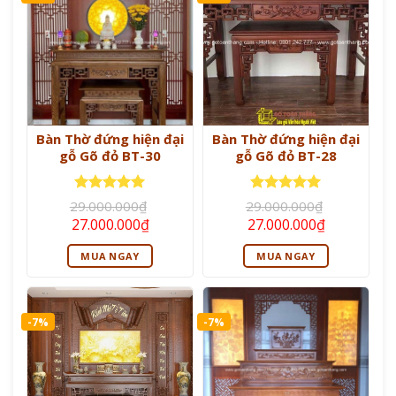
Bàn Thờ đứng hiện đại
Bàn Thờ đứng hiện đại
gỗ Gõ đỏ BT-30
gỗ Gõ đỏ BT-28
Được xếp
Được xếp
29.000.000
₫
29.000.000
₫
hạng
5
5
hạng
5
5
Giá
Giá
Giá
Giá
27.000.000
₫
27.000.000
₫
sao
sao
gốc
hiện
gốc
hiện
là:
tại
là:
tại
MUA NGAY
MUA NGAY
29.000.000₫.
là:
29.000.000₫.
là:
27.000.000₫.
27.000.000
-7%
-7%