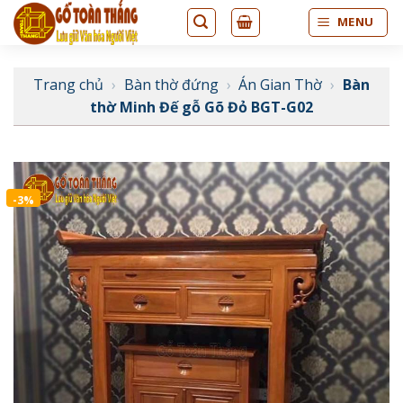
Bỏ
MENU
qua
nội
dung
Trang chủ
›
Bàn thờ đứng
›
Án Gian Thờ
›
Bàn
thờ Minh Đế gỗ Gõ Đỏ BGT-G02
-3%