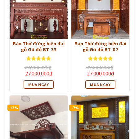
Bàn Thờ đứng hiện đại
Bàn Thờ đứng hiện đại
gỗ Gõ đỏ BT-33
gỗ Gõ đỏ BT-07
Được xếp
Được xếp
29.000.000
₫
29.000.000
₫
hạng
5
5
hạng
5
5
Giá
Giá
Giá
Giá
27.000.000
₫
27.000.000
₫
sao
sao
gốc
hiện
gốc
hiện
là:
tại
là:
tại
MUA NGAY
MUA NGAY
29.000.000₫.
là:
29.000.000₫.
là:
27.000.000₫.
27.000.000
-13%
-7%