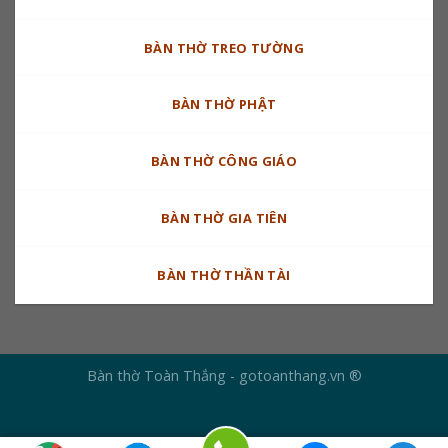
BÀN THỜ TREO TƯỜNG
BÀN THỜ PHẬT
BÀN THỜ CÔNG GIÁO
BÀN THỜ GIA TIÊN
BÀN THỜ THẦN TÀI
Bàn thờ Toàn Thắng - gotoanthang.vn ®