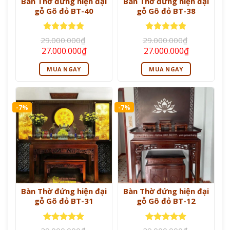
Bàn Thờ đứng hiện đại
Bàn Thờ đứng hiện đại
gỗ Gõ đỏ BT-40
gỗ Gõ đỏ BT-38
Được xếp
Được xếp
29.000.000
₫
29.000.000
₫
hạng
5
5
hạng
5
5
Giá
Giá
Giá
Giá
27.000.000
₫
27.000.000
₫
sao
sao
gốc
hiện
gốc
hiện
là:
tại
là:
tại
MUA NGAY
MUA NGAY
29.000.000₫.
là:
29.000.000₫.
là:
27.000.000₫.
27.000.000
-7%
-7%
Bàn Thờ đứng hiện đại
Bàn Thờ đứng hiện đại
gỗ Gõ đỏ BT-31
gỗ Gõ đỏ BT-12
Được xếp
Được xếp