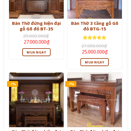
Bàn Thờ đứng hiện đại
Bàn Thờ 3 tầng gỗ Gõ
gỗ Gõ đỏ BT-35
đỏ BTG-15
29.000.000
₫
Giá
Giá
27.000.000
₫
gốc
hiện
Được xếp
27.000.000
₫
là:
tại
hạng
5
5
Giá
Giá
25.000.000
₫
MUA NGAY
29.000.000₫.
là:
sao
gốc
hiện
27.000.000₫.
là:
tại
MUA NGAY
27.000.000₫.
là:
25.000.000
-7%
-7%