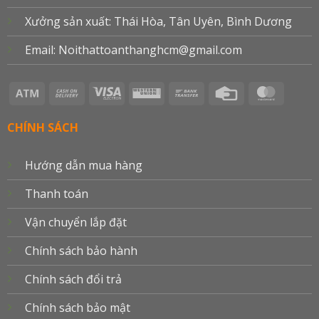
Xưởng sản xuất: Thái Hòa, Tân Uyên, Bình Dương
Email: Noithattoanthanghcm@gmail.com
Atm
Cash
Visa
Western
Bank
Credit
Master
On
Electron
Union
Transfer
Card
Delivery
CHÍNH SÁCH
Hướng dẫn mua hàng
Thanh toán
Vận chuyển lắp đặt
Chính sách bảo hành
Chính sách đổi trả
Chính sách bảo mật