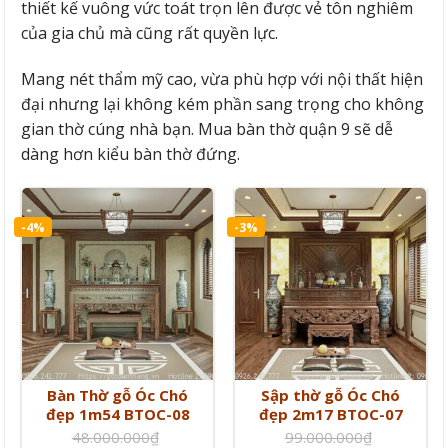
thiết kế vuông vức toát trọn lên được vẻ tôn nghiêm
của gia chủ mà cũng rất quyền lực.
Mang nét thẩm mỹ cao, vừa phù hợp với nội thất hiện
đại nhưng lại không kém phần sang trọng cho không
gian thờ cúng nhà bạn. Mua bàn thờ quận 9 sẽ dễ
dàng hơn kiểu bàn thờ đứng.
-4%
-3%
Bàn Thờ gỗ Óc Chó
Sập thờ gỗ Óc Chó
đẹp 1m54 BTOC-08
đẹp 2m17 BTOC-07
48.000.000
₫
99.000.000
₫