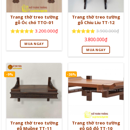
Trang thờ treo tường
Trang thờ treo tường
gỗ Óc chó TTO-01
gỗ Chiu Liu TT-12
3.200.000
₫
3.900.000
₫
Giá
Giá
Được xếp
Được xếp
3.800.000
₫
gốc
hiện
hạng
5
5
hạng
5
5
MUA NGAY
là:
tại
sao
sao
MUA NGAY
3.900.000₫.
là:
3.800.000₫
-9%
-36%
Trang thờ treo tường
Trang thờ treo tường
gỗ Muồng TT-11
gỗ Gõ đỏ TT-10