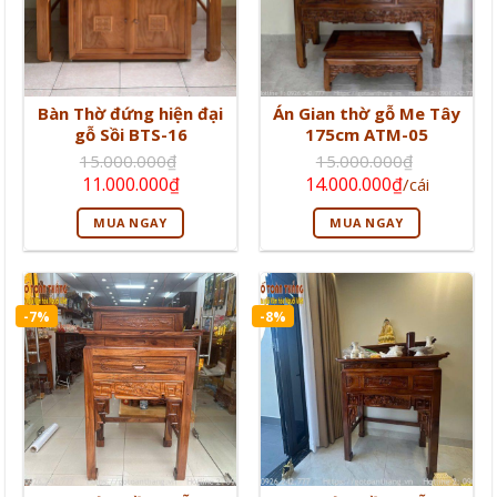
Bàn Thờ đứng hiện đại
Án Gian thờ gỗ Me Tây
gỗ Sồi BTS-16
175cm ATM-05
15.000.000
₫
15.000.000
₫
Giá
Giá
Giá
Giá
11.000.000
₫
14.000.000
₫
/cái
gốc
hiện
gốc
hiện
là:
tại
là:
tại
MUA NGAY
MUA NGAY
15.000.000₫.
là:
15.000.000₫.
là:
11.000.000₫.
14.000.000₫
-7%
-8%