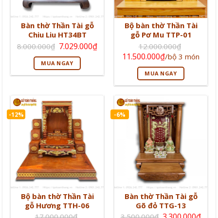
Bàn thờ Thần Tài gỗ
Bộ bàn thờ Thần Tài
Chiu Liu HT34BT
gỗ Pơ Mu TTP-01
Giá
Giá
7.029.000
₫
8.000.000
₫
12.000.000
₫
gốc
hiện
Giá
Giá
11.500.000
₫
/bộ 3 món
là:
tại
gốc
hiện
MUA NGAY
8.000.000₫.
là:
là:
tại
7.029.000₫.
MUA NGAY
12.000.000₫.
là:
11.500.000₫.
-12%
-6%
Bộ bàn thờ Thần Tài
Bàn thờ Thần Tài gỗ
gỗ Hương TTH-06
Gõ đỏ TTG-13
Giá
Giá
3.300.000
₫
17.000.000
₫
3.500.000
₫