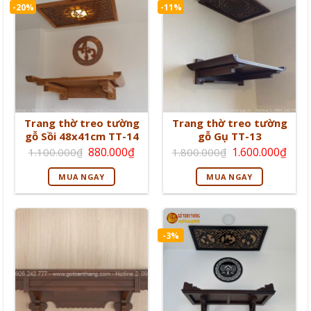
-20%
-11%
Trang thờ treo tường
Trang thờ treo tường
gỗ Sồi 48x41cm TT-14
gỗ Gụ TT-13
Giá
Giá
Giá
Giá
880.000
₫
1.600.000
₫
1.100.000
₫
1.800.000
₫
gốc
hiện
gốc
hiện
là:
tại
là:
tại
MUA NGAY
MUA NGAY
1.100.000₫.
là:
1.800.000₫.
là:
880.000₫.
1.60
-3%