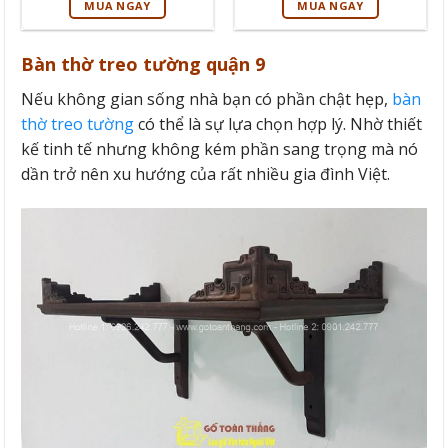
MUA NGAY
MUA NGAY
là:
14.000.000₫.
là:
4.900.000₫.
12.000.000₫
Bàn thờ treo tường quận 9
Nếu không gian sống nhà bạn có phần chật hẹp,
bàn
thờ treo tường
có thể là sự lựa chọn hợp lý. Nhờ thiết
kế tinh tế nhưng không kém phần sang trọng mà nó
dần trở nên xu hướng của rất nhiều gia đình Việt.