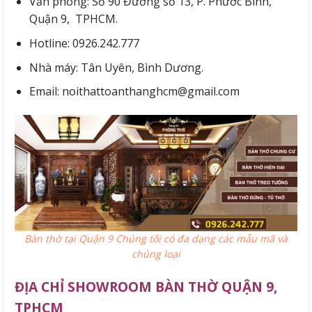
Văn phòng: Số 90 Đường số 13, P. Phước Bình,
Quận 9, TPHCM.
Hotline: 0926.242.777
Nhà máy: Tân Uyên, Bình Dương.
Email: noithattoanthanghcm@gmail.com
Bàn thờ tại Quận 9 Chúng tôi có đa dạng các mẫu mã và
chủng loại
ĐỊA CHỈ SHOWROOM BÀN THỜ QUẬN 9,
TPHCM