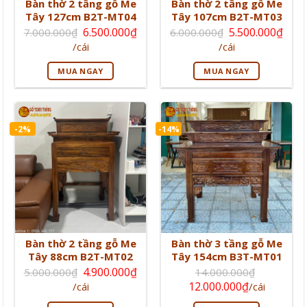
Bàn thờ 2 tầng gỗ Me
Bàn thờ 2 tầng gỗ Me
Tây 127cm B2T-MT04
Tây 107cm B2T-MT03
Giá
Giá
6.500.000
₫
5.500.000
₫
7.000.000
₫
6.000.000
₫
gốc
gốc
Giá
Giá
/cái
/cái
là:
là:
hiện
hiện
7.000.000₫.
6.000.000₫.
tại
tại
MUA NGAY
MUA NGAY
là:
là:
6.500.000₫.
5.500.000₫.
-2%
-14%
Bàn thờ 2 tầng gỗ Me
Bàn thờ 3 tầng gỗ Me
Tây 88cm B2T-MT02
Tây 154cm B3T-MT01
Giá
4.900.000
₫
5.000.000
₫
14.000.000
₫
gốc
Giá
Giá
Giá
12.000.000
₫
/cái
/cái
là:
hiện
gốc
hiện
5.000.000₫.
tại
là:
tại