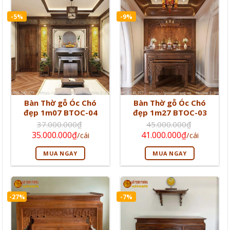
-5%
-9%
Bàn Thờ gỗ Óc Chó
Bàn Thờ gỗ Óc Chó
đẹp 1m07 BTOC-04
đẹp 1m27 BTOC-03
37.000.000
₫
45.000.000
₫
Giá
Giá
Giá
Giá
35.000.000
₫
41.000.000
₫
/cái
/cái
gốc
hiện
gốc
hiện
là:
tại
là:
tại
MUA NGAY
MUA NGAY
37.000.000₫.
là:
45.000.000₫.
là:
35.000.000₫.
41.000.000₫
-27%
-7%