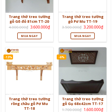
Trang thờ treo tường
Trang thờ treo tường
gỗ Gõ đỏ 81cm TT-20
gỗ Pơ Mu TT-19
Giá
Giá
Giá
Giá
3.600.000
₫
3.200.000
₫
4.000.000
₫
3.500.000
₫
gốc
hiện
gốc
hiện
là:
tại
là:
tại
MUA NGAY
MUA NGAY
4.000.000₫.
là:
3.500.000₫.
là:
3.600.000₫.
3.20
-13%
-6%
Trang thờ treo tường
Trang thờ treo tường
rồng chầu gỗ Pơ Mu
gỗ Gụ 68x42cm TT-17
TT-18
Giá
Giá
1.600.000
₫
1.700.000
₫