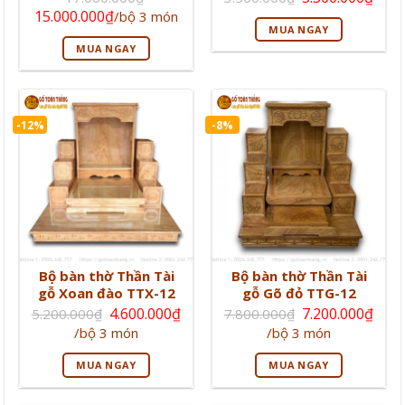
gốc
hiện
Giá
Giá
15.000.000
₫
/bộ 3 món
là:
tại
gốc
hiện
MUA NGAY
3.500.000₫.
là:
là:
tại
3.30
MUA NGAY
17.000.000₫.
là:
15.000.000₫.
-12%
-8%
Bộ bàn thờ Thần Tài
Bộ bàn thờ Thần Tài
gỗ Xoan đào TTX-12
gỗ Gõ đỏ TTG-12
Giá
Giá
4.600.000
₫
7.200.000
₫
5.200.000
₫
7.800.000
₫
gốc
gốc
Giá
Giá
/bộ 3 món
/bộ 3 món
là:
là:
hiện
hiện
5.200.000₫.
7.800.000₫.
tại
tại
MUA NGAY
MUA NGAY
là:
là:
4.600.000₫.
7.200.000₫.