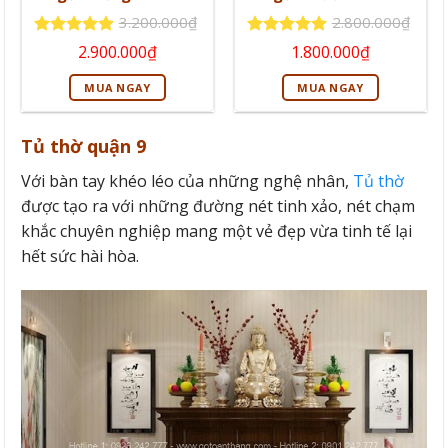
3.200.000
₫
2.800.000
₫
Giá
Giá
Giá
Giá
Được xếp
Được xếp
2.900.000
₫
1.800.000
₫
gốc
hiện
gốc
hiện
hạng
5
5
hạng
5
5
là:
tại
là:
tại
sao
sao
MUA NGAY
MUA NGAY
3.200.000₫.
là:
2.800.000₫.
là:
2.900.000₫.
1.800.000₫
Tủ thờ quận 9
Với bàn tay khéo léo của những nghệ nhân,
Tủ thờ
được tạo ra với những đường nét tinh xảo, nét chạm
khắc chuyên nghiệp mang một vẻ đẹp vừa tinh tế lại
hết sức hài hòa.