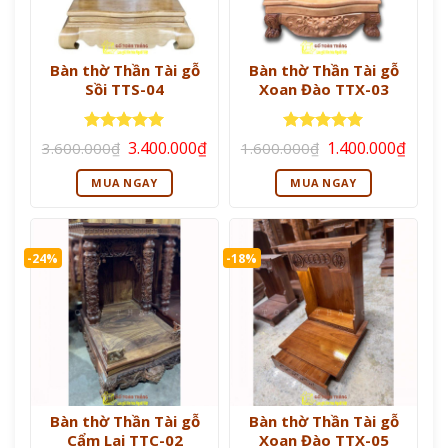
Bàn thờ Thần Tài gỗ
Bàn thờ Thần Tài gỗ
Sồi TTS-04
Xoan Đào TTX-03
Giá
Giá
Giá
Giá
Được xếp
Được xếp
3.400.000
₫
1.400.000
₫
3.600.000
₫
1.600.000
₫
gốc
hiện
gốc
hiện
hạng
5
5
hạng
5
5
là:
tại
là:
tại
sao
sao
MUA NGAY
MUA NGAY
3.600.000₫.
là:
1.600.000₫.
là:
3.400.000₫.
1.400
-24%
-18%
Bàn thờ Thần Tài gỗ
Bàn thờ Thần Tài gỗ
Cẩm Lai TTC-02
Xoan Đào TTX-05