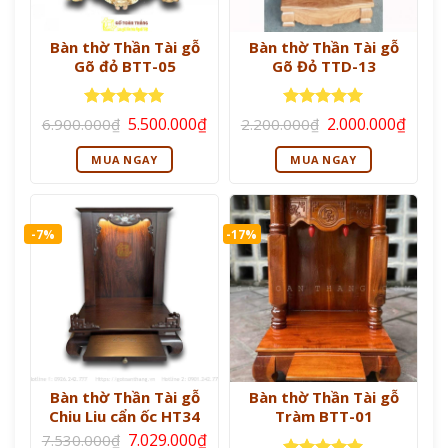
Bàn thờ Thần Tài gỗ
Bàn thờ Thần Tài gỗ
Gõ đỏ BTT-05
Gõ Đỏ TTD-13
Giá
Giá
Giá
Giá
Được xếp
Được xếp
5.500.000
₫
2.000.000
₫
6.900.000
₫
2.200.000
₫
gốc
hiện
gốc
hiện
hạng
5
5
hạng
5
5
là:
tại
là:
tại
sao
sao
MUA NGAY
MUA NGAY
6.900.000₫.
là:
2.200.000₫.
là:
5.500.000₫.
2.000
-7%
-17%
Bàn thờ Thần Tài gỗ
Bàn thờ Thần Tài gỗ
Chiu Liu cẩn ốc HT34
Tràm BTT-01
Giá
Giá
7.029.000
₫
7.530.000
₫