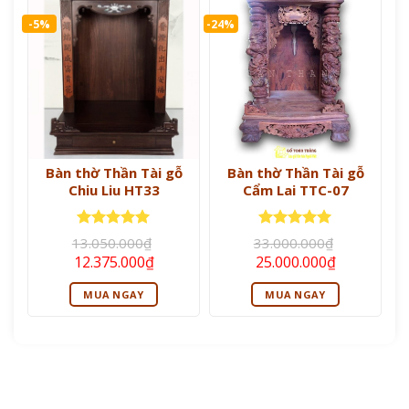
-5%
-24%
Bàn thờ Thần Tài gỗ
Bàn thờ Thần Tài gỗ
Chiu Liu HT33
Cẩm Lai TTC-07
Được xếp
Được xếp
13.050.000
₫
33.000.000
₫
hạng
5
5
hạng
5
5
Giá
Giá
Giá
Giá
12.375.000
₫
25.000.000
₫
sao
sao
gốc
hiện
gốc
hiện
là:
tại
là:
tại
MUA NGAY
MUA NGAY
13.050.000₫.
là:
33.000.000₫.
là:
12.375.000₫.
25.000.000