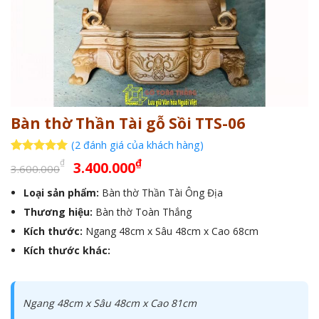
Bàn thờ Thần Tài gỗ Sồi TTS-06
(
2
đánh giá của khách hàng)
Giá
Giá
5
2
trên 5
₫
₫
3.400.000
3.600.000
dựa trên
gốc
hiện
đánh giá
Loại sản phẩm:
Bàn thờ Thần Tài Ông Địa
là:
tại
Thương hiệu:
3.600.000₫.
Bàn thờ Toàn Thắng
là:
3.400.000₫.
Kích thước:
Ngang 48cm x Sâu 48cm x Cao 68cm
Kích thước khác:
Ngang 48cm x Sâu 48cm x Cao 81cm