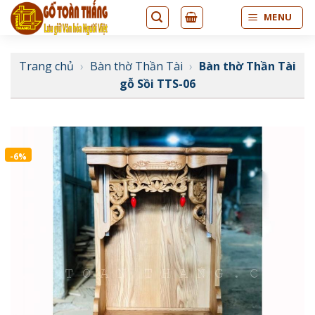
Bỏ
MENU
qua
nội
dung
Trang chủ
›
Bàn thờ Thần Tài
›
Bàn thờ Thần Tài
gỗ Sồi TTS-06
-6%