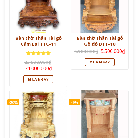
Bàn thờ Thần Tài gỗ
Bàn thờ Thần Tài gỗ
Cẩm Lai TTC-11
Gõ đỏ BTT-10
Giá
Giá
5.500.000
₫
6.900.000
₫
gốc
hiện
là:
tại
Được xếp
23.500.000
₫
MUA NGAY
6.900.000₫.
là:
hạng
5
5
Giá
Giá
21.000.000
₫
5.500
sao
gốc
hiện
là:
tại
MUA NGAY
23.500.000₫.
là:
21.000.000₫.
-20%
-9%