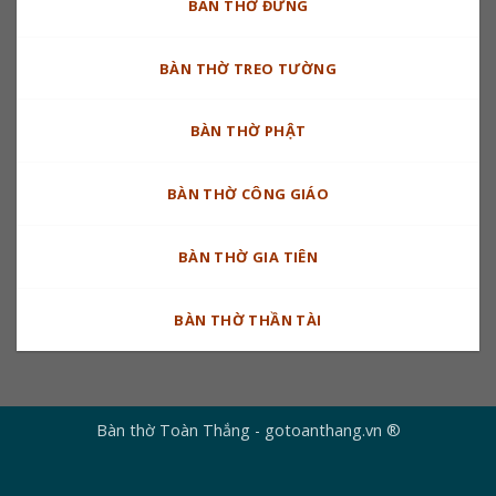
BÀN THỜ ĐỨNG
BÀN THỜ TREO TƯỜNG
BÀN THỜ PHẬT
BÀN THỜ CÔNG GIÁO
BÀN THỜ GIA TIÊN
BÀN THỜ THẦN TÀI
Bàn thờ Toàn Thắng - gotoanthang.vn ®