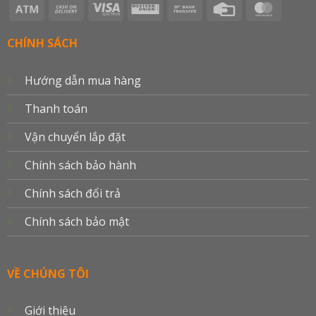
Atm
Cash
Visa
Western
Bank
Credit
Master
On
Electron
Union
Transfer
Card
Delivery
CHÍNH SÁCH
Hướng dẫn mua hàng
Thanh toán
Vận chuyển lắp đặt
Chính sách bảo hành
Chính sách đổi trả
Chính sách bảo mật
VỀ CHÚNG TÔI
Giới thiệu