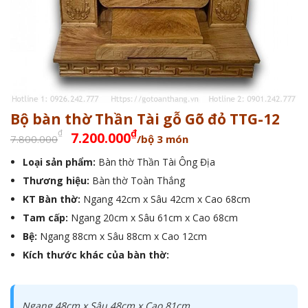
Bộ bàn thờ Thần Tài gỗ Gõ đỏ TTG-12
Giá
Giá
₫
₫
7.200.000
7.800.000
/bộ 3 món
gốc
hiện
Loại sản phẩm:
Bàn thờ Thần Tài Ông Địa
là:
tại
Thương hiệu:
7.800.000₫.
Bàn thờ Toàn Thắng
là:
7.200.000₫.
KT Bàn thờ:
Ngang 42cm x Sâu 42cm x Cao 68cm
Tam cấp:
Ngang 20cm x Sâu 61cm x Cao 68cm
Bệ:
Ngang 88cm x Sâu 88cm x Cao 12cm
Kích thước khác của bàn thờ:
Ngang 48cm x Sâu 48cm x Cao 81cm