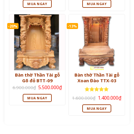
là:
tại
là:
tại
sao
sao
MUA NGAY
MUA NGAY
1.100.000₫.
là:
2.200.000₫.
là:
900.000₫.
2.000
-20%
-13%
Bàn thờ Thần Tài gỗ
Bàn thờ Thần Tài gỗ
Gõ đỏ BTT-09
Xoan Đào TTX-03
Giá
Giá
5.500.000
₫
6.900.000
₫
gốc
hiện
là:
tại
Giá
Giá
Được xếp
1.400.000
₫
1.600.000
₫
MUA NGAY
6.900.000₫.
là:
gốc
hiện
hạng
5
5
5.500.000₫.
là:
tại
sao
MUA NGAY
1.600.000₫.
là:
1.400