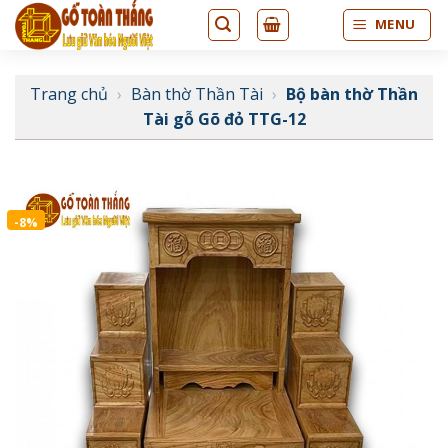
Bỏ
MENU
qua
nội
dung
Trang chủ
›
Bàn thờ Thần Tài
›
Bộ bàn thờ Thần
Tài gỗ Gõ đỏ TTG-12
-8%