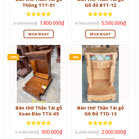
Thông TTT-01
Gõ đỏ BTT-12
Giá
Giá
Giá
Giá
Được xếp
Được xếp
1.800.000
₫
5.500.000
₫
2.000.000
₫
6.900.000
₫
gốc
hiện
gốc
hiện
hạng
5
5
hạng
5
5
là:
tại
là:
tại
sao
sao
MUA NGAY
MUA NGAY
2.000.000₫.
là:
6.900.000₫.
là:
1.800.000₫.
5.500
-18%
-9%
Bàn thờ Thần Tài gỗ
Bàn thờ Thần Tài gỗ
Xoan Đào TTX-05
Gõ Đỏ TTD-13
Giá
Giá
Giá
Giá
Được xếp
Được xếp
900.000
₫
2.000.000
₫
1.100.000
₫
2.200.000
₫
gốc
hiện
gốc
hiện
hạng
5
5
hạng
5
5