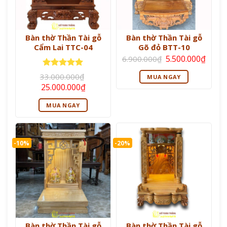
Bàn thờ Thần Tài gỗ
Bàn thờ Thần Tài gỗ
Cẩm Lai TTC-04
Gõ đỏ BTT-10
Giá
Giá
5.500.000
₫
6.900.000
₫
gốc
hiện
là:
tại
Được xếp
33.000.000
₫
MUA NGAY
6.900.000₫.
là:
hạng
5
5
Giá
Giá
25.000.000
₫
5.500
sao
gốc
hiện
là:
tại
MUA NGAY
33.000.000₫.
là:
25.000.000₫.
-10%
-20%
Bàn thờ Thần Tài gỗ
Bàn thờ Thần Tài gỗ