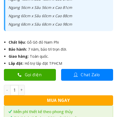
Ngang 56cm x Sâu 56cm x Cao 81cm
Ngang 60cm x Sâu 60cm x Cao 88cm
Ngang 68cm x Sâu 68cm x Cao 98cm
Chất liệu:
Gỗ Gõ đỏ Nam Phi
Bảo hành:
7 năm, bảo trì trọn đời.
Giao hàng:
Toàn quốc.
Lắp đặt:
Hổ trợ lắp đặt TPHCM
Gọi điện
Chat Zalo
Bộ bàn thờ Thần Tài gỗ Gõ đỏ TTG-12 số lượng
MUA NGAY
Miễn phí thiết kế theo phong thủy