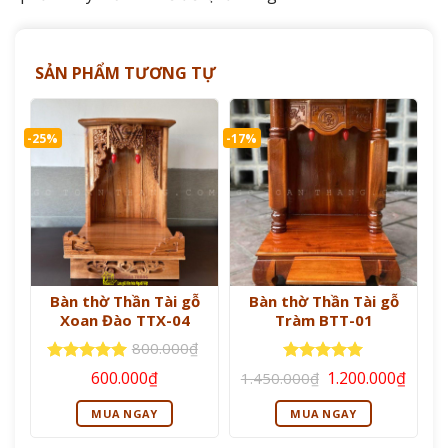
SẢN PHẨM TƯƠNG TỰ
-25%
-17%
Bàn thờ Thần Tài gỗ
Bàn thờ Thần Tài gỗ
Xoan Đào TTX-04
Tràm BTT-01
800.000
₫
Giá
Giá
Giá
Giá
Được xếp
Được xếp
600.000
₫
1.200.000
₫
1.450.000
₫
gốc
hiện
gốc
hiện
hạng
5
5
hạng
5
5
là:
tại
là:
tại
sao
sao
MUA NGAY
MUA NGAY
800.000₫.
là:
1.450.000₫.
là:
600.000₫.
1.200