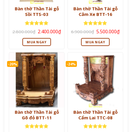
Bàn thờ Thần Tài gỗ
Bàn thờ Thần Tài gỗ
Sồi TTS-03
Căm Xe BTT-16
Giá
Giá
Giá
Giá
Được xếp
Được xếp
2.400.000
₫
5.500.000
₫
2.800.000
₫
6.900.000
₫
gốc
hiện
gốc
hiện
hạng
5
5
hạng
5
5
là:
tại
là:
tại
sao
sao
MUA NGAY
MUA NGAY
2.800.000₫.
là:
6.900.000₫.
là:
2.400.000₫.
5.500
-20%
-24%
Bàn thờ Thần Tài gỗ
Bàn thờ Thần Tài gỗ
Gõ đỏ BTT-11
Cẩm Lai TTC-08