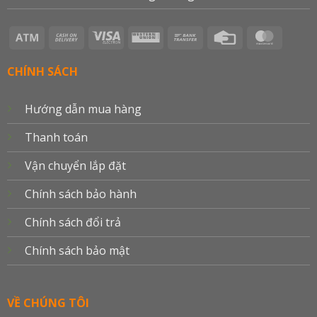
Atm
Cash
Visa
Western
Bank
Credit
Master
On
Electron
Union
Transfer
Card
Delivery
CHÍNH SÁCH
Hướng dẫn mua hàng
Thanh toán
Vận chuyển lắp đặt
Chính sách bảo hành
Chính sách đổi trả
Chính sách bảo mật
VỀ CHÚNG TÔI