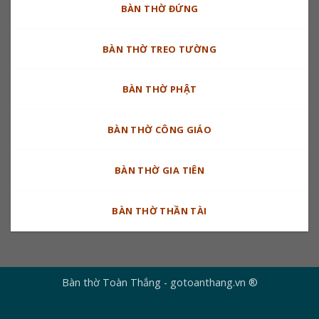
BÀN THỜ ĐỨNG
BÀN THỜ TREO TƯỜNG
BÀN THỜ PHẬT
BÀN THỜ CÔNG GIÁO
BÀN THỜ GIA TIÊN
BÀN THỜ THẦN TÀI
Bàn thờ Toàn Thắng - gotoanthang.vn ®