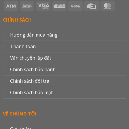
Atm
Cash
Visa
Western
Bank
Credit
Master
On
Electron
Union
Transfer
Card
Delivery
CHÍNH SÁCH
Hướng dẫn mua hàng
Thanh toán
Vận chuyển lắp đặt
Chính sách bảo hành
Chính sách đổi trả
Chính sách bảo mật
VỀ CHÚNG TÔI
Giới thiệu