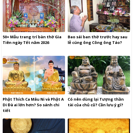
50+ Mẫu trang trí bàn thờ Gia
Bao sái ban thờ trước hay sau
Tiên ngày Tết năm 2026
lễ cúng ông Công ông Táo?
Phật Thích Ca Mâu Ni và Phật A
Có nên dùng lại Tượng thần
Di Đà ai lớn hơn? So sánh chi
tài của chủ cũ? Cần lưu ý gì?
tiết