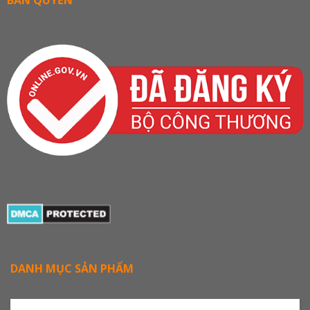
BẢN QUYỀN
DANH MỤC SẢN PHẨM