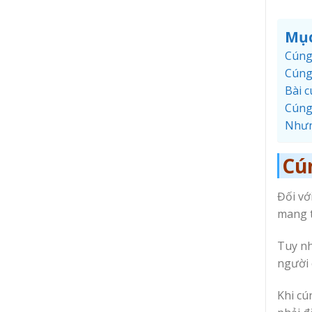
Mục
Cúng
Cúng
Bài 
Cúng
Nhưn
Cú
Đối vớ
mang t
Tuy nh
người 
Khi cú