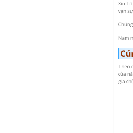
Xin Tô
vạn sự
Chúng 
Nam mô
Cú
Theo q
của nă
gia ch