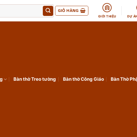
GIỎ HÀNG
GIỚI THIỆU
DỰ Á
ng
Bàn thờ Treo tường
Bàn thờ Công Giáo
Bàn Thờ Ph