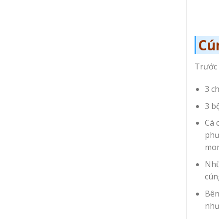
Cú
Trước 
3 c
3 b
Cá 
phư
mon
Nhữ
cún
Bên
như: