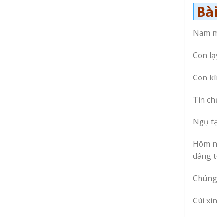
Bài
Nam mô
Con lạ
Con kí
Tín ch
Ngụ t
Hôm na
dâng t
Chúng 
Cúi xi