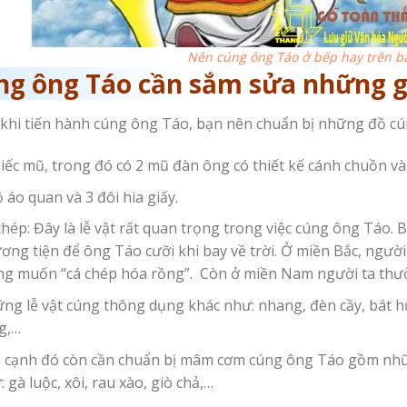
Nên cúng ông Táo ở bếp hay trên b
ng ông Táo cần sắm sửa những g
khi tiến hành cúng ông Táo, bạn nên chuẩn bị những đồ cúng
hiếc mũ, trong đó có 2 mũ đàn ông có thiết kế cánh chuồn 
ộ áo quan và 3 đôi hia giấy.
chép: Đây là lễ vật rất quan trọng trong việc cúng ông Táo. 
ơng tiện để ông Táo cưỡi khi bay về trời. Ở miền Bắc, ngườ
g muốn “cá chép hóa rồng”. Còn ở miền Nam người ta thường
ng lễ vật cúng thông dụng khác như: nhang, đèn cầy, bát hư
g,…
 cạnh đó còn cần chuẩn bị mâm cơm cúng ông Táo gồm nhữ
 gà luộc, xôi, rau xào, giò chả,…