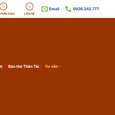
Email
0926.242.777
N BÀN GIAO
LIÊN HỆ
ật
Bàn thờ Thần Tài
Tư vấn