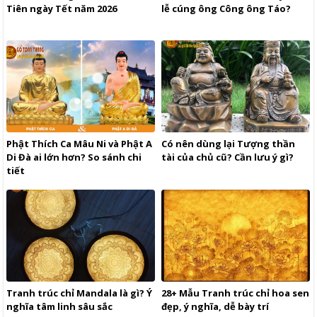
Tiên ngày Tết năm 2026
lễ cúng ông Công ông Táo?
Phật Thích Ca Mâu Ni và Phật A
Có nên dùng lại Tượng thần
Di Đà ai lớn hơn? So sánh chi
tài của chủ cũ? Cần lưu ý gì?
tiết
Tranh trúc chỉ Mandala là gì? Ý
28+ Mẫu Tranh trúc chỉ hoa sen
nghĩa tâm linh sâu sắc
đẹp, ý nghĩa, dễ bày trí