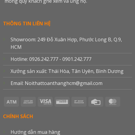
mong quý khách ghé xem và ủng hộ.
THÔNG TIN LIÊN HỆ
Showroom: 249 Đỗ Xuân Hợp, Phước Long B, Q.9,
HCM
Hotline: 0926.242.777 - 0901.242.777
Xưởng sản xuất: Thái Hòa, Tân Uyên, Bình Dương
Email: Noithattoanthanghcm@gmail.com
Atm
Cash
Visa
Western
Bank
Credit
Master
On
Electron
Union
Transfer
Card
Delivery
CHÍNH SÁCH
Hướng dẫn mua hàng