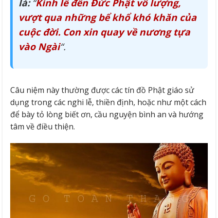
là:
“
Kính lễ đến Đức Phật vô lượng,
vượt qua những bể khổ khó khăn của
cuộc đời. Con xin quay về nương tựa
vào Ngài
“.
Câu niệm này thường được các tín đồ Phật giáo sử
dụng trong các nghi lễ, thiền định, hoặc như một cách
để bày tỏ lòng biết ơn, cầu nguyện bình an và hướng
tâm về điều thiện.