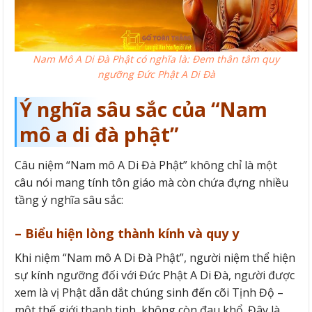
Nam Mô A Di Đà Phật có nghĩa là: Đem thân tâm quy
ngưỡng Đức Phật A Di Đà
Ý nghĩa sâu sắc của “Nam
mô a di đà phật”
Câu niệm “Nam mô A Di Đà Phật” không chỉ là một
câu nói mang tính tôn giáo mà còn chứa đựng nhiều
tầng ý nghĩa sâu sắc:
– Biểu hiện lòng thành kính và quy y
Khi niệm “Nam mô A Di Đà Phật”, người niệm thể hiện
sự kính ngưỡng đối với Đức Phật A Di Đà, người được
xem là vị Phật dẫn dắt chúng sinh đến cõi Tịnh Độ –
một thế giới thanh tịnh, không còn đau khổ. Đây là