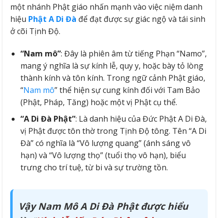
một nhánh Phật giáo nhấn mạnh vào việc niệm danh
hiệu
Phật A Di Đà
để đạt được sự giác ngộ và tái sinh
ở cõi Tịnh Độ.
“Nam mô”
: Đây là phiên âm từ tiếng Phạn “Namo”,
mang ý nghĩa là sự kính lễ, quy y, hoặc bày tỏ lòng
thành kính và tôn kính. Trong ngữ cảnh Phật giáo,
“
Nam mô
” thể hiện sự cung kính đối với Tam Bảo
(Phật, Pháp, Tăng) hoặc một vị Phật cụ thể.
“A Di Đà Phật”
: Là danh hiệu của Đức Phật A Di Đà,
vị Phật được tôn thờ trong Tịnh Độ tông. Tên “A Di
Đà” có nghĩa là “Vô lượng quang” (ánh sáng vô
hạn) và “Vô lượng thọ” (tuổi thọ vô hạn), biểu
trưng cho trí tuệ, từ bi và sự trường tồn.
Vậy Nam Mô A Di Đà Phật được hiểu