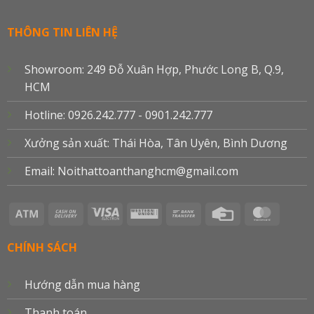
THÔNG TIN LIÊN HỆ
Showroom: 249 Đỗ Xuân Hợp, Phước Long B, Q.9,
HCM
Hotline: 0926.242.777 - 0901.242.777
Xưởng sản xuất: Thái Hòa, Tân Uyên, Bình Dương
Email: Noithattoanthanghcm@gmail.com
Atm
Cash
Visa
Western
Bank
Credit
Master
On
Electron
Union
Transfer
Card
Delivery
CHÍNH SÁCH
Hướng dẫn mua hàng
Thanh toán