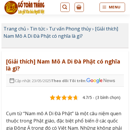
Bỏ
MENU
qua
nội
dung
Trang chủ
›
Tin tức
›
Tư vấn Phong thủy
›
[Giải thích]
Nam Mô A Di Đà Phật có nghĩa là gì?
[Giải thích] Nam Mô A Di Đà Phật có nghĩa
là gì?
Cập nhật: 23/05/2025
Theo dõi Tôi trên:
4.7/5 - (3 bình chọn)
Cụm từ “Nam mô A Di Đà Phật” là một câu niệm quen
thuộc trong Phật giáo, đặc biệt phổ biến ở các quốc
gia Đông Á trong đó có Việt Nam. Những không phải