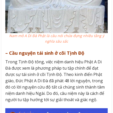
Nam mô A Di Đà Phật là câu nói chứa đựng nhiều tầng ý
nghĩa sâu sắc
– Cầu nguyện tái sinh ở cõi Tịnh Độ
Trong Tịnh Độ tông, việc niệm danh hiệu Phật A Di
Đà được xem là phương pháp tu tập chính để đạt
được sự tái sinh ở cõi Tịnh Độ. Theo kinh điển Phật
giáo, Đức Phật A Di Đà đã phát 48 lời nguyện, trong
đó có lời nguyện cứu độ tất cả chúng sinh thành tâm
niệm danh hiệu Ngài. Do đó, câu niệm này là cách để
người tu tập hướng tới sự giải thoát và giác ngộ.