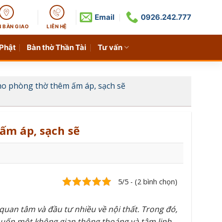
Email
0926.242.777
N BÀN GIAO
LIÊN HỆ
 Phật
Bàn thờ Thần Tài
Tư vấn
cho phòng thờ thêm ấm áp, sạch sẽ
ấm áp, sạch sẽ
5/5 - (2 bình chọn)
quan tâm và đầu tư nhiều về nội thất. Trong đó,
uốn một không gian thông thoáng và tâm linh.