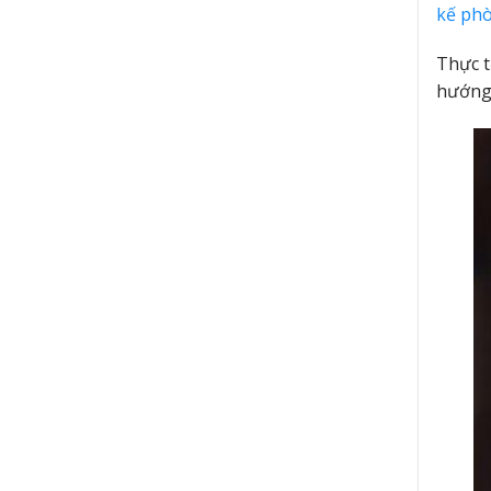
kế ph
Thực t
hướng 