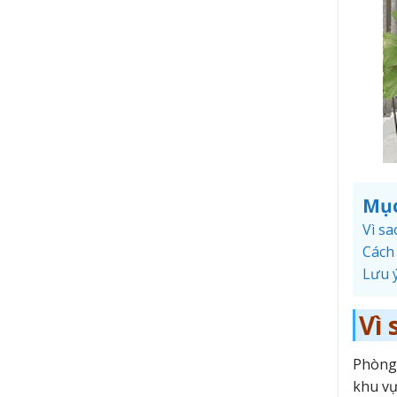
Mục
Vì sa
Cách
Lưu ý
Vì 
Phòng 
khu vự