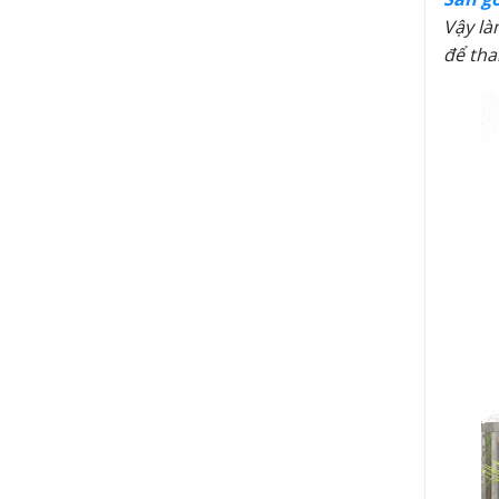
Vậy là
để th