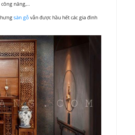
, công năng,…
 nhưng
sàn gỗ
vẫn được hầu hết các gia đình