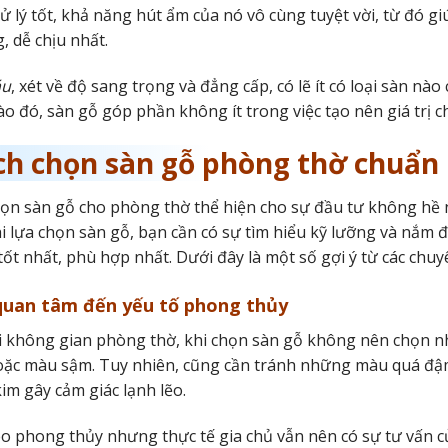
ử lý tốt, khả năng hút ẩm của nó vô cùng tuyệt vời, từ đó g
, dễ chịu nhất.
áu
, xét về độ sang trọng và đẳng cấp, có lẽ ít có loại sàn 
ào đó, sàn gỗ góp phần không ít trong việc tạo nên giá trị 
ch chọn sàn gỗ phòng thờ chuẩn
ọn sàn gỗ cho phòng thờ thể hiện cho sự đầu tư không hề nh
hi lựa chọn sàn gỗ, bạn cần có sự tìm hiểu kỹ lưỡng và nắm
ốt nhất, phù hợp nhất. Dưới đây là một số gợi ý từ các chuy
quan tâm đến yếu tố phong thủy
i không gian phòng thờ, khi chọn sàn gỗ không nên chọn
oặc màu sậm. Tuy nhiên, cũng cần tránh những màu quá đậ
im gây cảm giác lạnh lẽo.
o phong thủy nhưng thực tế gia chủ vẫn nên có sự tư vấn củ