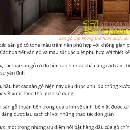
Sàn gỗ cho Phòng thờ luôn được ưu
hất
, sàn gỗ có tone màu trầm nên phù hợp với không gian p
 Các họa tiết vân gỗ và màu sắc đặc biệt phù hợp với thiết k
i,
các loại sàn gỗ có độ bền cao hơn và khả năng cách âm, 
 sự yên tĩnh.
a,
hầu hết các sàn gỗ hiện nay đều được phủ lớp chống xước
ác vết xước theo thời gian sử dụng.
ư
, sàn gỗ thuận tiện trong quá trình vệ sinh, bề mặt được x
 dàng được lau sạch chỉ với những thao tác đơn giản.
ăm,
một trong những ưu điểm nổi bật hàng đầu của gỗ chín