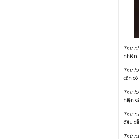
Thứ n
nhiên.
Thứ ha
cần có
Thứ b
hiện c
Thứ t
đều dễ
Thứ n