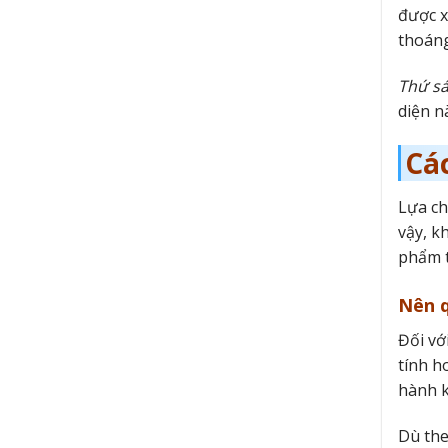
được x
thoáng
Thứ s
diện n
Cá
Lựa ch
vậy, k
phẩm t
Nên 
Đối vớ
tính h
hành k
Dù the