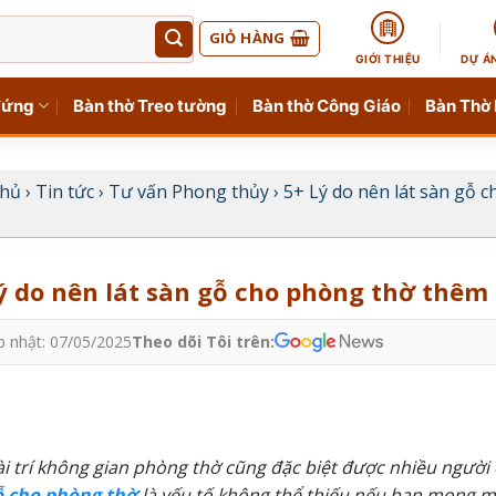
GIỎ HÀNG
GIỚI THIỆU
DỰ Á
đứng
Bàn thờ Treo tường
Bàn thờ Công Giáo
Bàn Thờ
chủ
›
Tin tức
›
Tư vấn Phong thủy
›
5+ Lý do nên lát sàn gỗ 
ý do nên lát sàn gỗ cho phòng thờ thêm 
p nhật: 07/05/2025
Theo dõi Tôi trên:
ài trí không gian phòng thờ cũng đặc biệt được nhiều người 
ỗ cho phòng thờ
là yếu tố không thể thiếu nếu bạn mong m