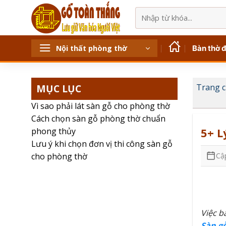
Bỏ
Tìm
qua
kiếm:
nội
dung
Bàn thờ 
Nội thất phòng thờ
MỤC LỤC
Trang 
Vì sao phải lát sàn gỗ cho phòng thờ
Cách chọn sàn gỗ phòng thờ chuẩn
5+ L
phong thủy
Lưu ý khi chọn đơn vị thi công sàn gỗ
Cậ
cho phòng thờ
Việc b
Sàn g