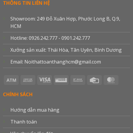
THÔNG TIN LIÊN HỆ
Showroom: 249 Đỗ Xuân Hợp, Phước Long B, Q.9,
HCM
Hotline: 0926.242.777 - 0901.242.777
Xưởng sản xuất: Thái Hòa, Tân Uyên, Bình Dương
Email: Noithattoanthanghcm@gmail.com
Atm
Cash
Visa
Western
Bank
Credit
Master
On
Electron
Union
Transfer
Card
Delivery
CHÍNH SÁCH
Hướng dẫn mua hàng
Thanh toán