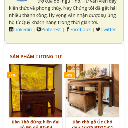
trợ của đội ngủ Thợ, Tư vấn viên đầy
kiến thức về phong thủy. Nay Chúng tôi đã gặt hái
nhiều thành công. Hy vọng vẫn nhận được sự ủng
hộ từ Quý khách hàng trong thời gian tới.
Linkedin
|
Pinterest
|
Facebook
|
Twitter
SẢN PHẨM TƯƠNG TỰ
-7%
-9%
Bàn Thờ đứng hiện đại
Bàn thờ gỗ Óc Chó
gỗ Gõ đỏ BT-04
đẹp 1m75 BTOC-01