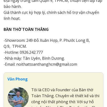
Địa ngay trung tâm Quận 9, TPHCM, thuận tiện lắp ráp
bảo hành.
Giá thành cực kỳ hợp lý, chính sách hổ trợ vận chuyển
linh hoạt.
BÀN THỜ TOÀN THẮNG
-Showroom: 249 Đỗ Xuân Hợp, P. Phước Long B,
Q.9, TPHCM.
-Hotline: 0926.242.777
-Nhà máy: Tân Uyên, Bình Dương.
-Email: noithattoanthanghcm@gmail.com
Văn Phong
Tôi là CEO và Founder của Bàn thờ
Toàn Thắng. Chuyên về thiết kế và thi
công nội thất phòng thờ. Với sự hỗ