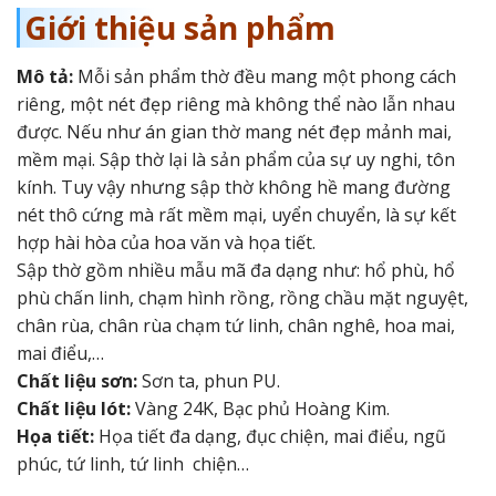
Giới thiệu sản phẩm
Mô tả:
Mỗi sản phẩm thờ đều mang một phong cách
riêng, một nét đẹp riêng mà không thể nào lẫn nhau
được. Nếu như án gian thờ mang nét đẹp mảnh mai,
mềm mại. Sập thờ lại là sản phẩm của sự uy nghi, tôn
kính. Tuy vậy nhưng sập thờ không hề mang đường
nét thô cứng mà rất mềm mại, uyển chuyển, là sự kết
hợp hài hòa của hoa văn và họa tiết.
Sập thờ gồm nhiều mẫu mã đa dạng như: hổ phù, hổ
phù chấn linh, chạm hình rồng, rồng chầu mặt nguyệt,
chân rùa, chân rùa chạm tứ linh, chân nghê, hoa mai,
mai điểu,…
Chất liệu sơn:
Sơn ta, phun PU.
Chất liệu lót:
Vàng 24K, Bạc phủ Hoàng Kim.
Họa tiết:
Họa tiết đa dạng, đục chiện, mai điểu, ngũ
phúc, tứ linh, tứ linh chiện…