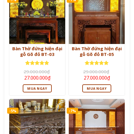
Bàn Thờ đứng hiện đại
Bàn Thờ đứng hiện đại
gỗ Gõ đỏ BT-03
gỗ Gõ đỏ BT-05
Được xếp
Được xếp
29.000.000
₫
29.000.000
₫
hạng
5
5
hạng
5
5
Giá
Giá
Giá
Giá
27.000.000
₫
27.000.000
₫
sao
sao
gốc
hiện
gốc
hiện
là:
tại
là:
tại
MUA NGAY
MUA NGAY
29.000.000₫.
là:
29.000.000₫.
là:
27.000.000₫.
27.000.000
-5%
-7%