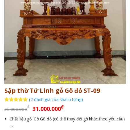
Sập thờ Tứ Linh gỗ Gõ đỏ ST-09
(
2
đánh giá của khách hàng)
Giá
Giá
5
2
trên 5
₫
₫
31.000.000
35.000.000
dựa trên
gốc
hiện
đánh giá
Chất liệu gỗ: Gỗ Gõ đỏ (có thể thay đổi gỗ khác theo yêu cầu)
là:
tại
…
35.000.000₫.
là: