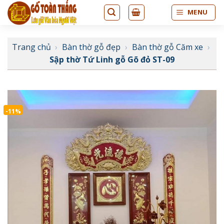
Bỏ
MENU
qua
nội
dung
Trang chủ
›
Bàn thờ gỗ đẹp
›
Bàn thờ gỗ Căm xe
›
Sập thờ Tứ Linh gỗ Gõ đỏ ST-09
-11%