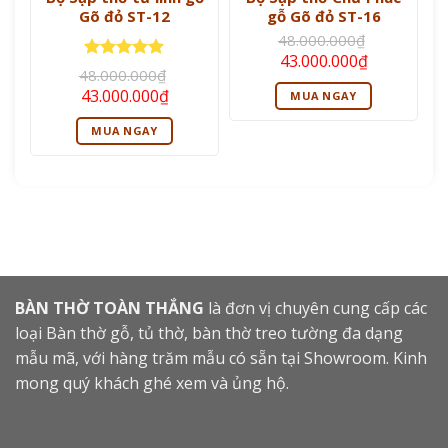
Gõ đỏ ST-12
gỗ Gõ đỏ ST-16
48.000.000
₫
Giá
Giá
43.000.000
₫
Được xếp
gốc
hiện
48.000.000
₫
là:
tại
hạng
5
5
Giá
Giá
43.000.000
₫
MUA NGAY
48.000.000₫.
là:
sao
gốc
hiện
43.000.000
là:
tại
MUA NGAY
48.000.000₫.
là:
43.000.000₫.
BÀN THỜ TOÀN THẮNG
là đơn vị chuyên cung cấp các
loại Bàn thờ gỗ, tủ thờ, bàn thờ treo tường đa dạng
mẫu mã, với hàng trăm mẫu có sẵn tại Showroom. Kinh
mong quý khách ghé xem và ủng hộ.