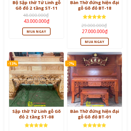
Bộ Sập thờ Tứ Linh gỗ
Bàn Thờ đứng hiện đại
Gõ đỏ 2 tầng ST-11
gỗ Gõ đỏ BT-18
48.000.000
₫
Giá
Giá
43.000.000
₫
gốc
hiện
Được xếp
29.000.000
₫
là:
tại
hạng
5
5
Giá
Giá
27.000.000
₫
MUA NGAY
48.000.000₫.
là:
sao
gốc
hiện
43.000.000₫.
là:
tại
MUA NGAY
29.000.000₫.
là:
27.000.000
-13%
-7%
Sập thờ Tứ Linh gỗ Gõ
Bàn Thờ đứng hiện đại
đỏ 2 tầng ST-08
gỗ Gõ đỏ BT-01