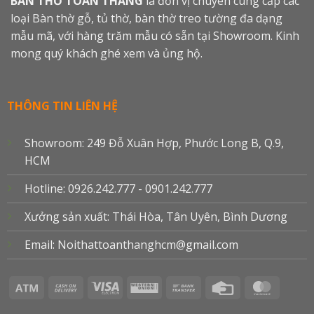
BÀN THỜ TOÀN THẮNG
là đơn vị chuyên cung cấp các
loại Bàn thờ gỗ, tủ thờ, bàn thờ treo tường đa dạng
mẫu mã, với hàng trăm mẫu có sẵn tại Showroom. Kinh
mong quý khách ghé xem và ủng hộ.
THÔNG TIN LIÊN HỆ
Showroom: 249 Đỗ Xuân Hợp, Phước Long B, Q.9,
HCM
Hotline: 0926.242.777 - 0901.242.777
Xưởng sản xuất: Thái Hòa, Tân Uyên, Bình Dương
Email: Noithattoanthanghcm@gmail.com
Atm
Cash
Visa
Western
Bank
Credit
Master
On
Electron
Union
Transfer
Card