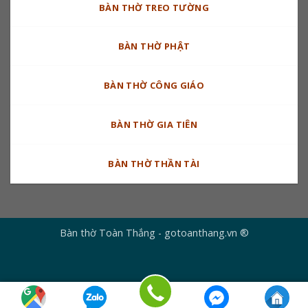
BÀN THỜ TREO TƯỜNG
BÀN THỜ PHẬT
BÀN THỜ CÔNG GIÁO
BÀN THỜ GIA TIÊN
BÀN THỜ THẦN TÀI
Bàn thờ Toàn Thắng - gotoanthang.vn ®