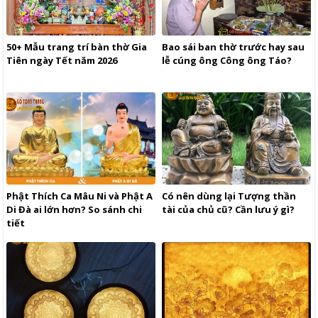
50+ Mẫu trang trí bàn thờ Gia
Bao sái ban thờ trước hay sau
Tiên ngày Tết năm 2026
lễ cúng ông Công ông Táo?
Phật Thích Ca Mâu Ni và Phật A
Có nên dùng lại Tượng thần
Di Đà ai lớn hơn? So sánh chi
tài của chủ cũ? Cần lưu ý gì?
tiết