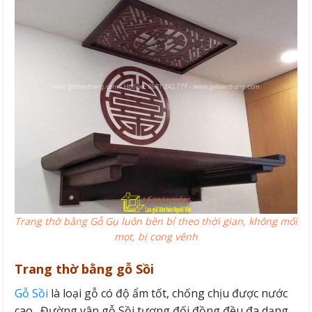
Trang thờ bằng Gỗ Gụ luôn bền bỉ theo thời gian, không mối
mọt, bị cong vênh
Trang thờ bằng gỗ Sồi
Gỗ Sồi
là loại gỗ có độ ẩm tốt, chống chịu được nước
cao. Đường vân gỗ Sồi tương đối đồng đều đa dạng.