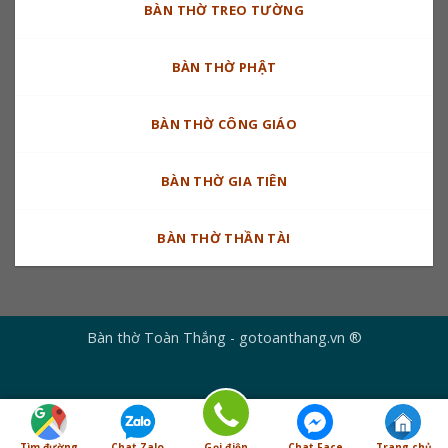
BÀN THỜ TREO TƯỜNG
BÀN THỜ PHẬT
BÀN THỜ CÔNG GIÁO
BÀN THỜ GIA TIÊN
BÀN THỜ THẦN TÀI
Bàn thờ Toàn Thắng - gotoanthang.vn ®
Tìm đường
Chat Zalo
Gọi điện
Chat Face
Trang chủ