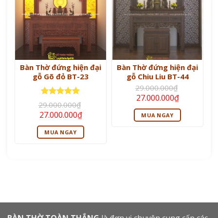
Bàn Thờ đứng hiện đại
Bàn Thờ đứng hiện đại
gỗ Gõ đỏ BT-23
gỗ Chiu Liu BT-44
29.000.000
₫
Giá
Giá
27.000.000
₫
Được xếp
gốc
hiện
29.000.000
₫
là:
tại
hạng
5
5
Giá
Giá
27.000.000
₫
MUA NGAY
29.000.000₫.
là:
sao
gốc
hiện
27.000.000
là:
tại
MUA NGAY
29.000.000₫.
là:
27.000.000₫.