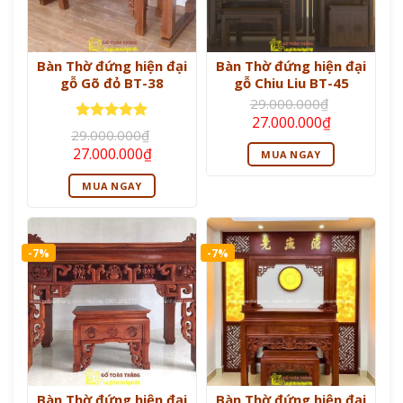
Bàn Thờ đứng hiện đại
Bàn Thờ đứng hiện đại
gỗ Gõ đỏ BT-38
gỗ Chiu Liu BT-45
29.000.000
₫
Giá
Giá
27.000.000
₫
Được xếp
gốc
hiện
29.000.000
₫
là:
tại
hạng
5
5
Giá
Giá
27.000.000
₫
MUA NGAY
29.000.000₫.
là:
sao
gốc
hiện
27.000.000
là:
tại
MUA NGAY
29.000.000₫.
là:
27.000.000₫.
-7%
-7%
Bàn Thờ đứng hiện đại
Bàn Thờ đứng hiện đại