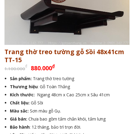
Trang thờ treo tường gỗ Sồi 48x41cm
TT-15
Giá
Giá
₫
₫
880.000
1.100.000
gốc
hiện
Sản phẩm:
Trang thờ treo tường
là:
tại
Thương hiệu
1.100.000₫.
: Gỗ Toàn Thắng
là:
880.000₫.
Kích thước:
Ngang 48cm x Cao 25cm x Sâu 41cm
Chất liệu:
Gỗ Sồi
Màu sắc:
Sơn màu gỗ Gụ.
Giá bán:
Chưa bao gồm tấm chắn khói, tấm lưng
Bảo hành
: 12 tháng, bảo trì trọn đời.