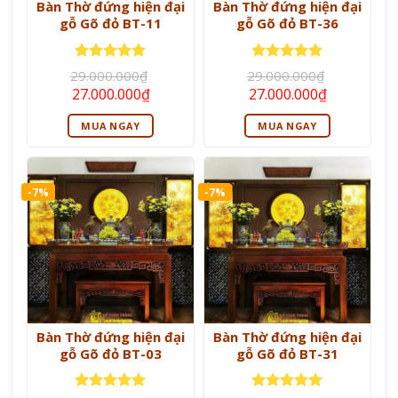
Bàn Thờ đứng hiện đại
Bàn Thờ đứng hiện đại
gỗ Gõ đỏ BT-11
gỗ Gõ đỏ BT-36
Được xếp
Được xếp
29.000.000
₫
29.000.000
₫
hạng
5
5
hạng
5
5
Giá
Giá
Giá
Giá
27.000.000
₫
27.000.000
₫
sao
sao
gốc
hiện
gốc
hiện
là:
tại
là:
tại
MUA NGAY
MUA NGAY
29.000.000₫.
là:
29.000.000₫.
là:
27.000.000₫.
27.000.000
-7%
-7%
Bàn Thờ đứng hiện đại
Bàn Thờ đứng hiện đại
gỗ Gõ đỏ BT-03
gỗ Gõ đỏ BT-31