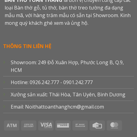
BÀN THỜ TOÀN THẮNG
là đơn vị chuyên cung cấp các
loại Bàn thờ gỗ, tủ thờ, bàn thờ treo tường đa dạng
mẫu mã, với hàng trăm mẫu có sẵn tại Showroom. Kinh
mong quý khách ghé xem và ủng hộ.
THÔNG TIN LIÊN HỆ
Showroom: 249 Đỗ Xuân Hợp, Phước Long B, Q.9,
HCM
Hotline: 0926.242.777 - 0901.242.777
Xưởng sản xuất: Thái Hòa, Tân Uyên, Bình Dương
Email: Noithattoanthanghcm@gmail.com
Atm
Cash
Visa
Western
Bank
Credit
Master
On
Electron
Union
Transfer
Card