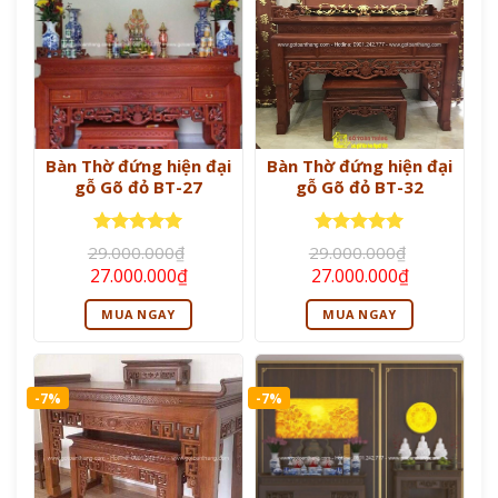
Bàn Thờ đứng hiện đại
Bàn Thờ đứng hiện đại
gỗ Gõ đỏ BT-27
gỗ Gõ đỏ BT-32
Được xếp
Được xếp
29.000.000
₫
29.000.000
₫
hạng
5
5
hạng
5
5
Giá
Giá
Giá
Giá
27.000.000
₫
27.000.000
₫
sao
sao
gốc
hiện
gốc
hiện
là:
tại
là:
tại
MUA NGAY
MUA NGAY
29.000.000₫.
là:
29.000.000₫.
là:
27.000.000₫.
27.000.000
-7%
-7%