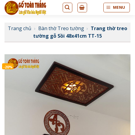
Bỏ
MENU
qua
nội
dung
Trang chủ
›
Bàn thờ Treo tường
›
Trang thờ treo
tường gỗ Sồi 48x41cm TT-15
-20%