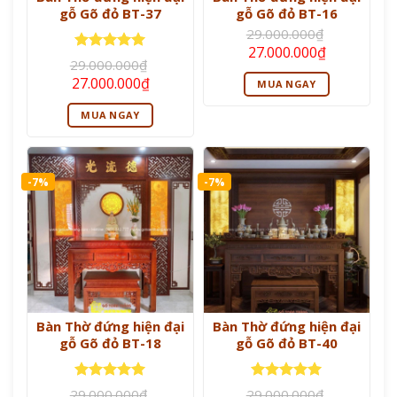
gỗ Gõ đỏ BT-37
gỗ Gõ đỏ BT-16
29.000.000
₫
Giá
Giá
27.000.000
₫
Được xếp
gốc
hiện
29.000.000
₫
là:
tại
hạng
5
5
Giá
Giá
27.000.000
₫
MUA NGAY
29.000.000₫.
là:
sao
gốc
hiện
27.000.000
là:
tại
MUA NGAY
29.000.000₫.
là:
27.000.000₫.
-7%
-7%
Bàn Thờ đứng hiện đại
Bàn Thờ đứng hiện đại
gỗ Gõ đỏ BT-18
gỗ Gõ đỏ BT-40
Được xếp
Được xếp
29.000.000
₫
29.000.000
₫