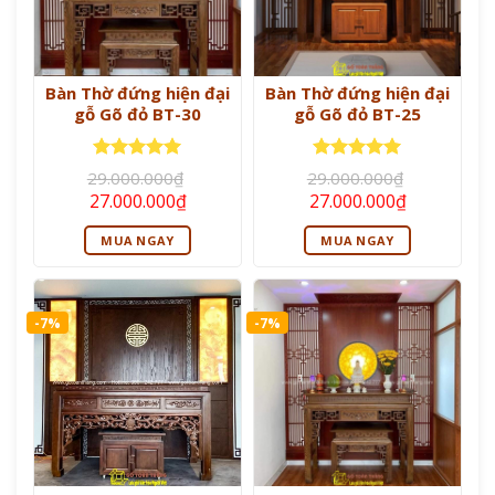
Bàn Thờ đứng hiện đại
Bàn Thờ đứng hiện đại
gỗ Gõ đỏ BT-30
gỗ Gõ đỏ BT-25
Được xếp
Được xếp
29.000.000
₫
29.000.000
₫
hạng
5
5
hạng
5
5
Giá
Giá
Giá
Giá
27.000.000
₫
27.000.000
₫
sao
sao
gốc
hiện
gốc
hiện
là:
tại
là:
tại
MUA NGAY
MUA NGAY
29.000.000₫.
là:
29.000.000₫.
là:
27.000.000₫.
27.000.000
-7%
-7%