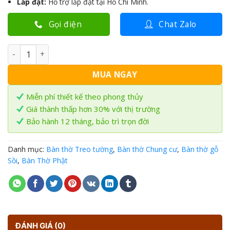
Lắp đặt:
Hổ trợ lắp đặt tại Hồ Chí Minh.
Gọi điện
Chat Zalo
Trang thờ treo tường gỗ Sồi 48x41cm TT-15 số lượng
MUA NGAY
Miễn phí thiết kế theo phong thủy
Giá thành thấp hơn 30% với thị trường
Bảo hành 12 tháng, bảo trì trọn đời
Danh mục:
Bàn thờ Treo tường
,
Bàn thờ Chung cư
,
Bàn thờ gỗ
Sồi
,
Bàn Thờ Phật
ĐÁNH GIÁ (0)