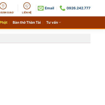
Email
0926.242.777
N BÀN GIAO
LIÊN HỆ
 Phật
Bàn thờ Thần Tài
Tư vấn