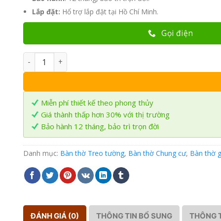
Lắp đặt:
Hổ trợ lắp đặt tại Hồ Chí Minh.
Gọi điện
Trang thờ treo tường gỗ Sồi 88x48cm TT-16 số lượng
Miễn phí thiết kế theo phong thủy
Giá thành thấp hơn 30% với thị trường
Bảo hành 12 tháng, bảo trì trọn đời
Danh mục:
Bàn thờ Treo tường
,
Bàn thờ Chung cư
,
Bàn thờ g
ĐÁNH GIÁ (0)
THÔNG TIN BỔ SUNG
THÔNG T