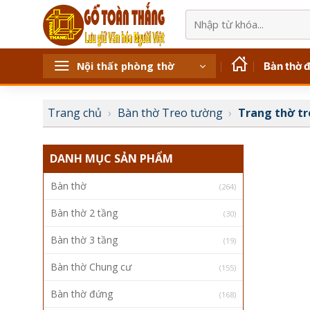
Bỏ
Tìm
qua
kiếm:
nội
dung
Bàn thờ 
Nội thất phòng thờ
Trang chủ
›
Bàn thờ Treo tường
›
Trang thờ tr
DANH MỤC SẢN PHẨM
Bàn thờ
(264)
Bàn thờ 2 tầng
(30)
Bàn thờ 3 tầng
(19)
Bàn thờ Chung cư
(155)
Bàn thờ đứng
(168)