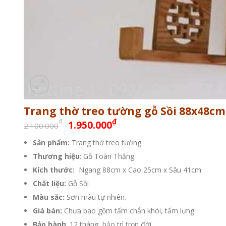
Trang thờ treo tường gỗ Sồi 88x48cm
Giá
Giá
₫
₫
1.950.000
2.100.000
gốc
hiện
Sản phẩm:
Trang thờ treo tường
là:
tại
Thương hiệu
2.100.000₫.
: Gỗ Toàn Thắng
là:
1.950.000₫.
Kích thước:
Ngang 88cm x Cao 25cm x Sâu 41cm
Chất liệu:
Gỗ Sồi
Màu sắc:
Sơn màu tự nhiên.
Giá bán:
Chưa bao gồm tấm chắn khói, tấm lưng
Bảo hành
: 12 tháng, bảo trì trọn đời.