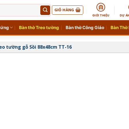
GIỎ HÀNG
GIỚI THIỆU
DỰ Á
đứng
Bàn thờ Treo tường
Bàn thờ Công Giáo
Bàn Thờ
eo tường gỗ Sồi 88x48cm TT-16