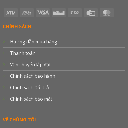
Atm
Cash
Visa
Western
Bank
Credit
Master
On
Electron
Union
Transfer
Card
Delivery
CHÍNH SÁCH
Hướng dẫn mua hàng
Thanh toán
Vận chuyển lắp đặt
Chính sách bảo hành
Chính sách đổi trả
Chính sách bảo mật
VỀ CHÚNG TÔI