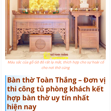
Màu sắc của gỗ Gõ đỏ rất lạ mắt, thích hợp cho sự hoài cổ
cho nơi thờ cúng
Bàn thờ Toàn Thắng – Đơn vị
thi công tủ phòng khách kết
hợp bàn thờ uy tín nhất
hiện nay