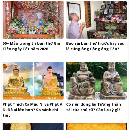
50+ Mẫu trang trí bàn thờ Gia
Bao sái ban thờ trước hay sau
Tiên ngày Tết năm 2026
lễ cúng ông Công ông Táo?
Phật Thích Ca Mâu Ni và Phật A
Có nên dùng lại Tượng thần
Di Đà ai lớn hơn? So sánh chi
tài của chủ cũ? Cần lưu ý gì?
tiết